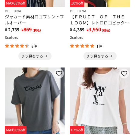
MAX68%off
10%off
BELLUNA
BELLUNA
ジャカード素材ロゴプリントプ
【ＦＲＵＩＴ ＯＦ ＴＨＥ
ルオーバー
ＬＯＯＭ】レトロロゴビックＴ
869
シャツ
3,950
¥ 2,739
¥ 4,389
¥
¥
(税込)
(税込)
3
colors
2
colors
8件
1件
チラ見をする
チラ見をする
MAX50%off
67%off