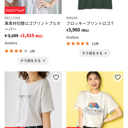
MAX57%off
BELLUNA
RANAN
異素材切替ロゴプリントプルオ
フロッキープリントロゴＴ
ーバー
3,960
¥
(税込)
1,419
¥ 3,289
¥
(税込)
5
colors
3
colors
15件
3件
チラ見をする
チラ見をする