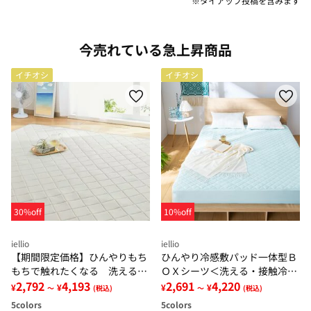
※タイアップ投稿を含みます
今売れている急上昇商品
イチオシ
イチオシ
30%off
10%off
iellio
iellio
【期間限定価格】ひんやりもち
ひんやり冷感敷パッド一体型Ｂ
もちで触れたくなる 洗えるラ
ＯＸシーツ＜洗える・接触冷
グ＜低反発・滑りにくい・接触
2,792
4,193
感・抗菌防臭・時短・家事楽・
2,691
4,220
¥
¥
¥
¥
～
(税込)
～
(税込)
冷感・防ダニ・カーペット＞
ボックスシーツ・寝苦しさ対策
5
colors
5
colors