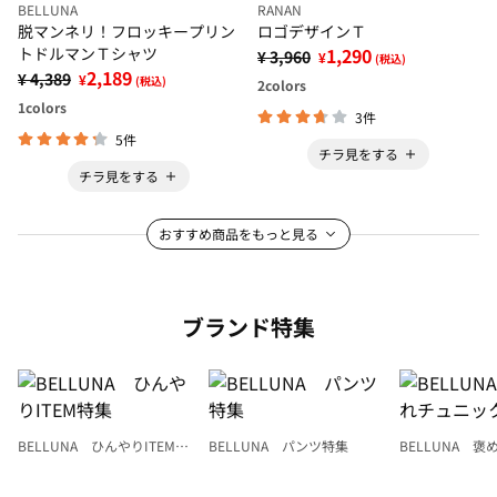
BELLUNA
RANAN
脱マンネリ！フロッキープリン
ロゴデザインＴ
トドルマンＴシャツ
1,290
¥ 3,960
¥
(税込)
2,189
¥ 4,389
¥
(税込)
2
colors
1
colors
3件
5件
チラ見をする
チラ見をする
おすすめ商品をもっと見る
ブランド特集
BELLUNA ひんやりITEM特
BELLUNA パンツ特集
BELLUNA 
集
ク