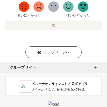
ら
5
ま
で
使いにくかった
使いやすかった
の
オ
次
プ
シ
ョ
ン
を
トップページへ
選
択
し
グループサイト
ま
す。
1
ベルーナオンラインストア 公式アプリ
は
使
タイムセールなど、お得な情報をお知らせ。
い
に
く