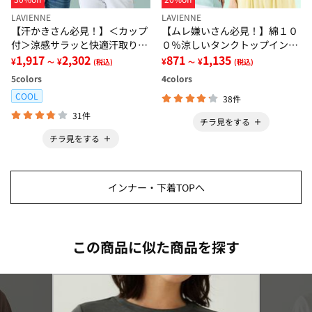
LAVIENNE
LAVIENNE
【汗かきさん必見！】＜カップ
【ムレ嫌いさん必見！】綿１０
付＞涼感サラッと快適汗取りタ
０％涼しいタンクトップインナ
ンクトップインナー＜さらりラ
1,917
2,302
ー＜さらりラボ＞
871
1,135
¥
¥
¥
¥
～
(税込)
～
(税込)
ボ＞
5
colors
4
colors
COOL
38件
31件
チラ見をする
チラ見をする
インナー・下着TOPへ
この商品に似た商品を探す