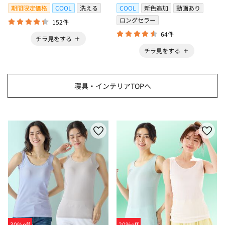
＞
期間限定価格
COOL
洗える
COOL
新色追加
動画あり
ロングセラー
152件
64件
チラ見をする
チラ見をする
寝具・インテリアTOPへ
30%off
20%off