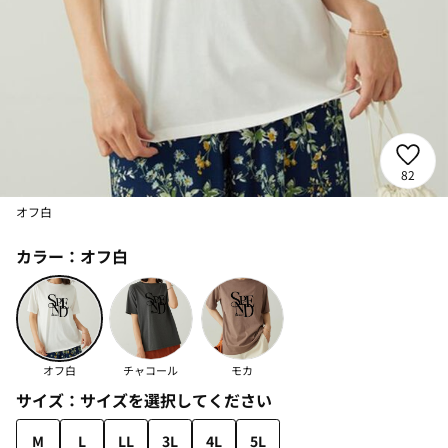
82
オフ白
カラー：
オフ白
オフ白
チャコール
モカ
サイズ：
サイズを選択してください
M
L
LL
3L
4L
5L