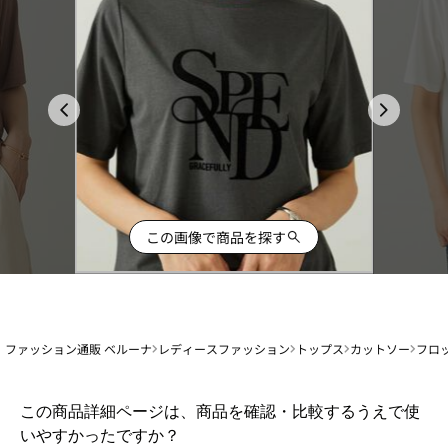
この画像で商品を探す
ファッション通販 ベルーナ
レディースファッション
トップス
カットソー
フロ
1
この商品詳細ページは、商品を確認・比較するうえで使
か
いやすかったですか？