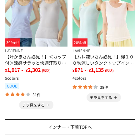
30%off
20%off
LAVIENNE
LAVIENNE
【汗かきさん必見！】＜カップ
【ムレ嫌いさん必見！】綿１０
付＞涼感サラッと快適汗取りタ
０％涼しいタンクトップインナ
ンクトップインナー＜さらりラ
1,917
2,302
ー＜さらりラボ＞
871
1,135
¥
¥
¥
¥
～
(税込)
～
(税込)
ボ＞
5
colors
4
colors
COOL
38件
31件
チラ見をする
チラ見をする
インナー・下着TOPへ