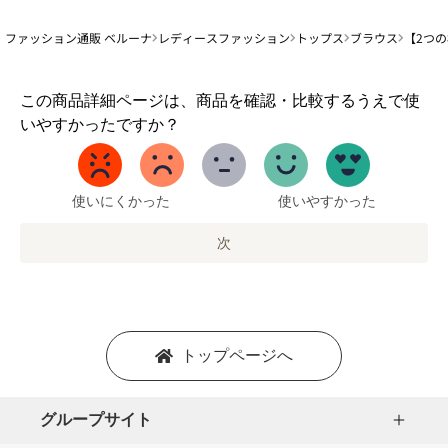
ファッション通販 ベルーナ
レディースファッション
トップス
ブラウス
【2つ
1
この商品詳細ページは、商品を確認・比較するうえで使
か
いやすかったですか？
ら
5
ま
で
使いにくかった
使いやすかった
の
オ
次
プ
シ
ョ
ン
を
トップページへ
選
択
し
グループサイト
ま