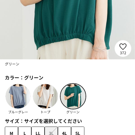
372
グリーン
カラー：
グリーン
ブルーグレー
トープ
グリーン
サイズ：
サイズを選択してください
M
L
LL
3L
4L
5L