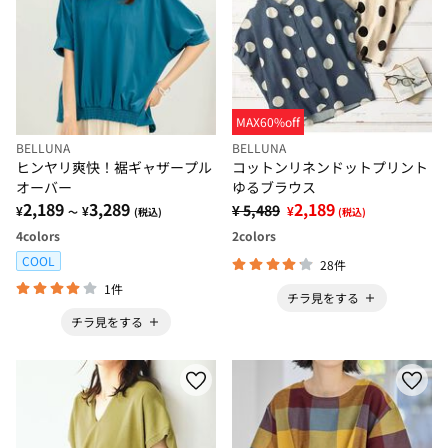
MAX60%off
BELLUNA
BELLUNA
ヒンヤリ爽快！裾ギャザープル
コットンリネンドットプリント
オーバー
ゆるブラウス
2,189
3,289
2,189
¥ 5,489
¥
¥
¥
～
(税込)
(税込)
4
colors
2
colors
COOL
28件
1件
チラ見をする
チラ見をする