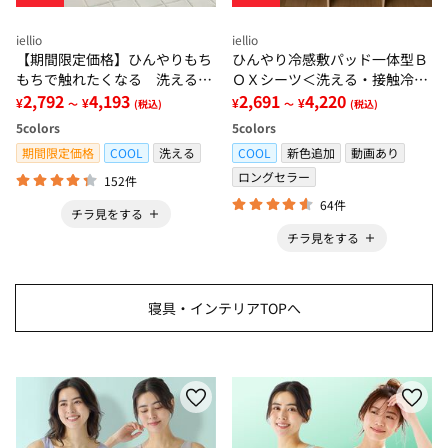
iellio
iellio
【期間限定価格】ひんやりもち
ひんやり冷感敷パッド一体型Ｂ
もちで触れたくなる 洗えるラ
ＯＸシーツ＜洗える・接触冷
グ＜低反発・滑りにくい・接触
2,792
4,193
感・抗菌防臭・時短・家事楽・
2,691
4,220
¥
¥
¥
¥
～
(税込)
～
(税込)
冷感・防ダニ・カーペット＞
ボックスシーツ・寝苦しさ対策
5
colors
5
colors
＞
期間限定価格
COOL
洗える
COOL
新色追加
動画あり
ロングセラー
152件
64件
チラ見をする
チラ見をする
寝具・インテリアTOPへ