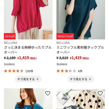
35%off
MAX61%off
BELLUNA
BELLUNA
さっと決まる麻綿ゆったりプル
ミニワッフル素材裾タックプル
オーバー
オーバー
1,419
1,419
¥ 2,189
¥ 3,619
¥
¥
(税込)
(税込)
1
colors
3
colors
199件
4件
チラ見をする
チラ見をする