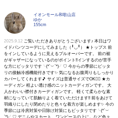
イオンモール和歌山店
ゆか
155cm
2025.9.12
ご覧いただきありがとうございます♪ 本日はワ
イドパンツコーデにしてみました（╹◡╹） ★トップス 前
をインしているように見えるプルオーバーです。 前の裾
がギャザーになっているのがポイント‼️インするのが苦手
な方にピッタリです╰(*´︶`*)╯♡ 今からの季節にピッタ
リの接触冷感機能付きです✨ 気になるお腹周りもしっかり
カバーしてくれます🎵 サイズは普通サイズでOK🙆‍♀️ ★カ
ーディガン 程よい透け感のニットカーディガンです。 大
人かわいい襟付きカーディガンです。 軽くて柔らかな素
材になっていて肌触りよく着ていただけます‼️ 前をあけて
羽織りにしたり閉めたりと色々な着方が楽しめます✨ 今の
季節には冷房対策や日除け対策にもピッタリです╰(*´︶
`*)╯♡ デニムやスカート、ワンピースの上に。など色々