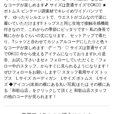
なコーデが楽しめます🎵 サイズは普通サイズでOK🙆‍♀️ ★
ボトムス ビンテージ調素材でキレイめワイドパンツで
す。 ゆったりシルエットで、ウエストがゴムなので楽に
履いていただけます‼️ トップスと同じ生地で接触冷感機能
付きなので、これからの季節にピッタリです✨ 私の身長で
靴にかかるぐらいの丈になります。 セットアップで着た
り、Tシャツと合わせてカジュアルコーデにしたりと色々
なコーデが楽しめます╰(*´︶`*)╯♡ サイズは普通サイズ
でOK🙆‍♀️ 今から使えるアイテムになっております(•‿•) 是
非、お試し下さいませ♬ フォローしていただくと「フォ
ロー中のスタッフ」からすぐに見られるようになります！
ぜひフォローをお願いします♡ スタッフ着用サイズ トッ
プス L サイズ カーディガン Lサイズ ボトムス Lサイ
ズ ◆アイコン(名前の横にある丸い写真)または その横にあ
る「和歌山店」をクリックして頂くと 和歌山店スタッフ
の他のコーデが見られます！