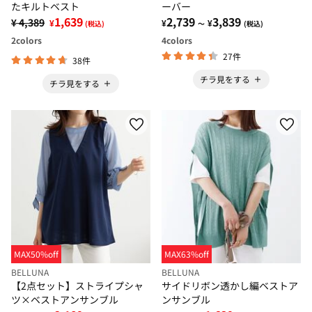
たキルトベスト
ーバー
1,639
2,739
3,839
¥ 4,389
¥
¥
¥
(税込)
～
(税込)
2
colors
4
colors
27件
38件
チラ見をする
チラ見をする
MAX50%off
MAX63%off
BELLUNA
BELLUNA
【2点セット】ストライプシャ
サイドリボン透かし編ベストア
ツ×ベストアンサンブル
ンサンブル