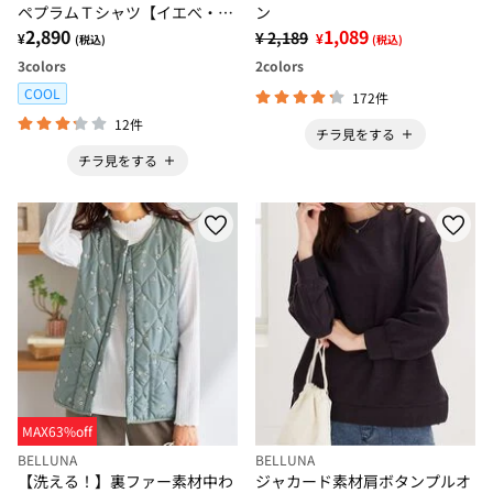
ペプラムＴシャツ【イエべ・ブ
ン
ルべ】
2,890
1,089
¥ 2,189
¥
¥
(税込)
(税込)
3
colors
2
colors
COOL
172件
12件
チラ見をする
チラ見をする
MAX63%off
BELLUNA
BELLUNA
【洗える！】裏ファー素材中わ
ジャカード素材肩ボタンプルオ