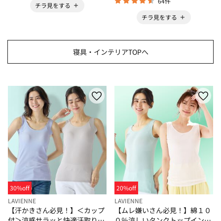
64件
チラ見をする
チラ見をする
寝具・インテリアTOPへ
30%off
20%off
LAVIENNE
LAVIENNE
【汗かきさん必見！】＜カップ
【ムレ嫌いさん必見！】綿１０
付＞涼感サラッと快適汗取りタ
０％涼しいタンクトップインナ