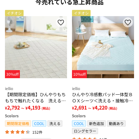
今売れている急上昇商品
イチオシ
イチオシ
30%off
10%off
iellio
iellio
【期間限定価格】ひんやりもち
ひんやり冷感敷パッド一体型Ｂ
もちで触れたくなる 洗えるラ
ＯＸシーツ＜洗える・接触冷
グ＜低反発・滑りにくい・接触
2,792
4,193
感・抗菌防臭・時短・家事楽・
2,691
4,220
¥
¥
¥
¥
～
(税込)
～
(税込)
冷感・防ダニ・カーペット＞
ボックスシーツ・寝苦しさ対策
5
colors
5
colors
＞
期間限定価格
COOL
洗える
COOL
新色追加
動画あり
ロングセラー
152件