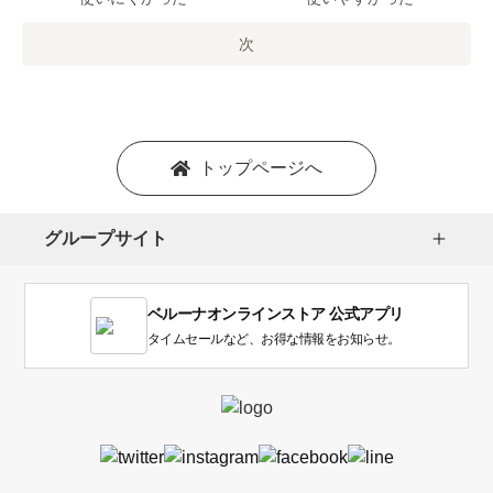
の
オ
次
プ
シ
ョ
ン
を
トップページへ
選
択
し
グループサイト
ま
す。
1
ベルーナオンラインストア 公式アプリ
は
使
タイムセールなど、お得な情報をお知らせ。
い
に
く
か
っ
た