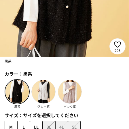
208
黒系
カラー：
黒系
黒系
グレー系
ピンク系
サイズ：
サイズを選択してください
M
L
LL
3L
4L
5L