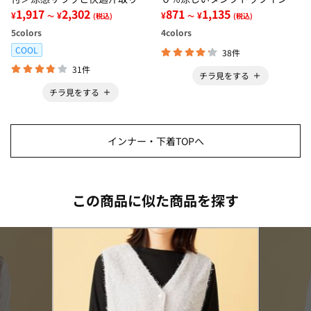
ンクトップインナー＜さらりラ
1,917
2,302
ー＜さらりラボ＞
871
1,135
¥
¥
¥
¥
～
(税込)
～
(税込)
ボ＞
5
colors
4
colors
COOL
38件
31件
チラ見をする
チラ見をする
インナー・下着TOPへ
この商品に似た商品を探す