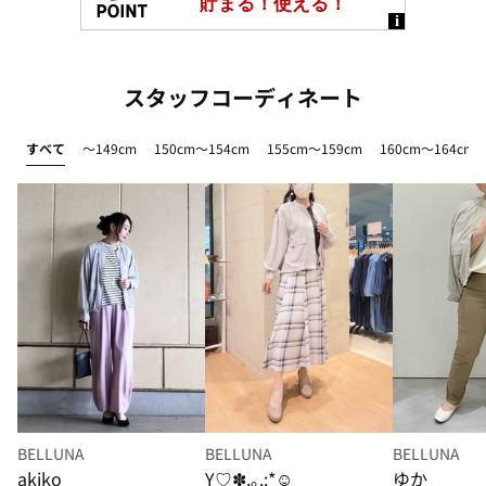
スタッフコーディネート
すべて
～149cm
150cm～154cm
155cm～159cm
160cm～164cm
BELLUNA
BELLUNA
BELLUNA
akiko
Y♡✽.｡.:*☺︎
ゆか