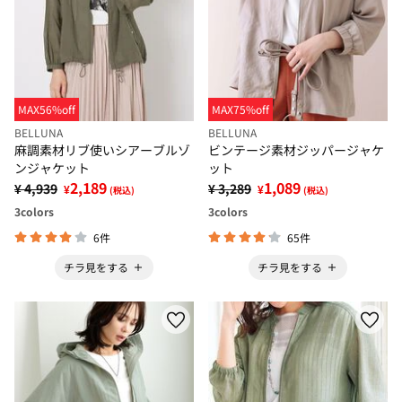
MAX56%off
MAX75%off
BELLUNA
BELLUNA
麻調素材リブ使いシアーブルゾ
ビンテージ素材ジッパージャケ
ンジャケット
ット
2,189
1,089
¥ 4,939
¥ 3,289
¥
¥
(税込)
(税込)
3
colors
3
colors
6件
65件
チラ見をする
チラ見をする