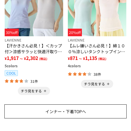
30%off
20%off
LAVIENNE
LAVIENNE
【汗かきさん必見！】＜カップ
【ムレ嫌いさん必見！】綿１０
付＞涼感サラッと快適汗取りタ
０％涼しいタンクトップインナ
ンクトップインナー＜さらりラ
1,917
2,302
ー＜さらりラボ＞
871
1,135
¥
¥
¥
¥
～
(税込)
～
(税込)
ボ＞
5
colors
4
colors
COOL
38件
31件
チラ見をする
チラ見をする
インナー・下着TOPへ