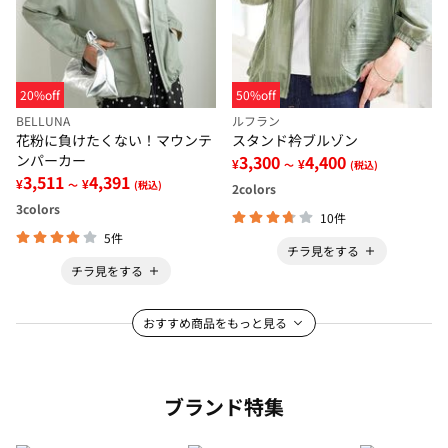
20%off
50%off
BELLUNA
ルフラン
花粉に負けたくない！マウンテ
スタンド衿ブルゾン
ンパーカー
3,300
4,400
¥
¥
～
(税込)
3,511
4,391
¥
¥
～
(税込)
2
colors
3
colors
10件
5件
チラ見をする
チラ見をする
おすすめ商品をもっと見る
ブランド特集