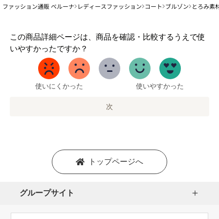
ファッション通販 ベルーナ
レディースファッション
コート
ブルゾン
とろみ素
1
この商品詳細ページは、商品を確認・比較するうえで使
か
いやすかったですか？
ら
5
ま
で
使いにくかった
使いやすかった
の
オ
次
プ
シ
ョ
ン
を
トップページへ
選
択
し
グループサイト
ま
す。
1