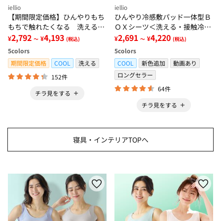
iellio
iellio
【期間限定価格】ひんやりもち
ひんやり冷感敷パッド一体型Ｂ
もちで触れたくなる 洗えるラ
ＯＸシーツ＜洗える・接触冷
グ＜低反発・滑りにくい・接触
2,792
4,193
感・抗菌防臭・時短・家事楽・
2,691
4,220
¥
¥
¥
¥
～
(税込)
～
(税込)
冷感・防ダニ・カーペット＞
ボックスシーツ・寝苦しさ対策
5
colors
5
colors
＞
期間限定価格
COOL
洗える
COOL
新色追加
動画あり
ロングセラー
152件
64件
チラ見をする
チラ見をする
寝具・インテリアTOPへ