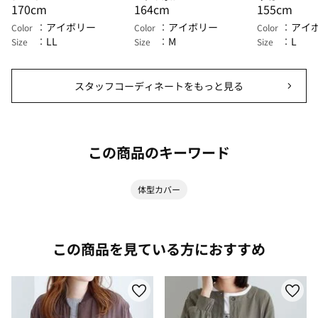
170cm
164cm
155cm
アイボリー
アイボリー
アイ
Color
Color
Color
LL
M
L
Size
Size
Size
スタッフコーディネートをもっと見る
この商品のキーワード
体型カバー
この商品を見ている方におすすめ