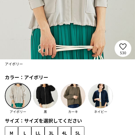
530
アイボリー
カラー：
アイボリー
アイボリー
黒
カーキ
ネイビー
サイズ：
サイズを選択してください
M
L
LL
3L
4L
5L