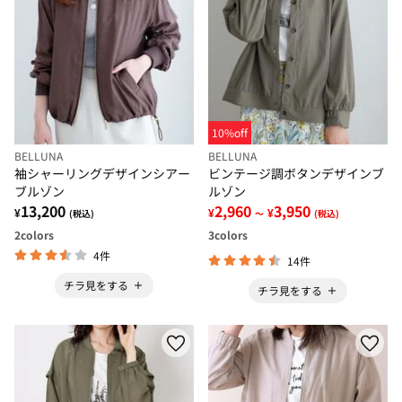
10%off
BELLUNA
BELLUNA
袖シャーリングデザインシアー
ビンテージ調ボタンデザインブ
ブルゾン
ルゾン
13,200
2,960
3,950
¥
¥
¥
(税込)
～
(税込)
2
colors
3
colors
4件
14件
チラ見をする
チラ見をする