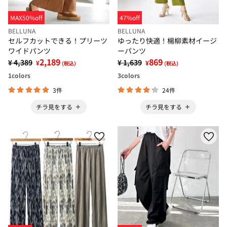
MAX50%off
47%off
BELLUNA
BELLUNA
セルフカットできる！プリーツ
ゆったり快適！楊柳素材イージ
ワイドパンツ
ーパンツ
2,189
869
¥ 4,389
¥ 1,639
¥
¥
(税込)
(税込)
1
colors
3
colors
3件
24件
チラ見をする
チラ見をする