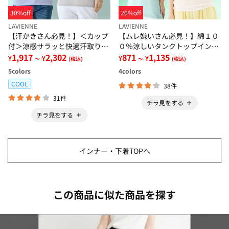
30%off
20%off
LAVIENNE
LAVIENNE
【汗かきさん必見！】＜カップ
【ムレ嫌いさん必見！】綿１０
付＞涼感サラッと快適汗取りタ
０％涼しいタンクトップインナ
ンクトップインナー＜さらりラ
1,917
2,302
ー＜さらりラボ＞
871
1,135
¥
¥
¥
¥
～
(税込)
～
(税込)
ボ＞
5
colors
4
colors
COOL
38件
31件
チラ見をする
チラ見をする
インナー・下着TOPへ
この商品に似た商品を探す