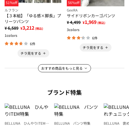
51%off
56%off
ルフラン
GeeRA
【３本組】「ゆる感×脚長」プ
サイドリボンカーゴパンツ
リーツパンツ
1,969
¥ 4,499
¥
(税込)
3,212
¥ 6,589
¥
(税込)
3
colors
1
colors
6件
6件
チラ見をする
チラ見をする
おすすめ商品をもっと見る
ブランド特集
BELLUNA ひんやりITEM特
BELLUNA パンツ特集
BELLUNA 
集
ク