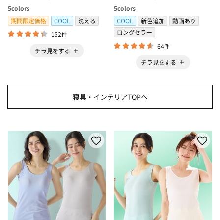
冷感・防ダニ・カーペット＞
ボックスシーツ・寝苦しさ対策
5
colors
5
colors
＞
期間限定価格
COOL
洗える
COOL
新色追加
動画あり
ロングセラー
152件
64件
チラ見をする
チラ見をする
寝具・インテリアTOPへ