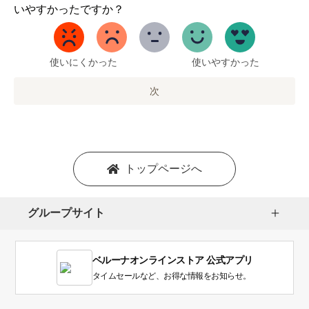
か
いやすかったですか？
ら
5
ま
で
使いにくかった
使いやすかった
の
オ
次
プ
シ
ョ
ン
を
トップページへ
選
択
し
グループサイト
ま
す。
1
ベルーナオンラインストア 公式アプリ
は
使
タイムセールなど、お得な情報をお知らせ。
い
に