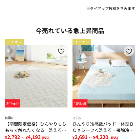
※タイアップ投稿を含みます
今売れている急上昇商品
イチオシ
イチオシ
30%off
10%off
iellio
iellio
【期間限定価格】ひんやりもち
ひんやり冷感敷パッド一体型Ｂ
もちで触れたくなる 洗えるラ
ＯＸシーツ＜洗える・接触冷
グ＜低反発・滑りにくい・接触
2,792
4,193
感・抗菌防臭・時短・家事楽・
2,691
4,220
¥
¥
¥
¥
～
(税込)
～
(税込)