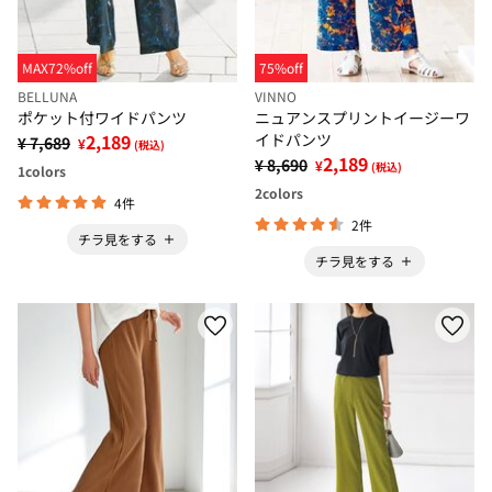
MAX72%off
75%off
BELLUNA
VINNO
ポケット付ワイドパンツ
ニュアンスプリントイージーワ
2,189
イドパンツ
¥ 7,689
¥
(税込)
2,189
¥ 8,690
¥
(税込)
1
colors
2
colors
4件
2件
チラ見をする
チラ見をする