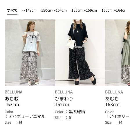
すべて
～149cm
150cm～154cm
155cm～159cm
160cm～164cm
BELLUNA
BELLUNA
BELLUNA
あむむ
ひまわり
あむむ
163cm
162cm
163cm
黒系線柄
Color
Color
Color
アイボリーアニマル
アイボリー
S
Size
M
M
Size
Size