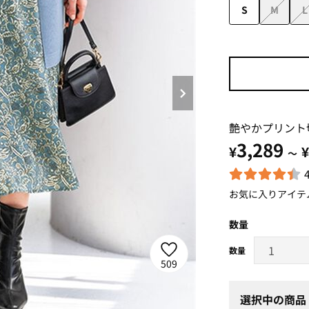
S
M
L
艶やかプリント
3,289
¥
¥
～
お気に入りアイテ
数量
509
選択中の商品