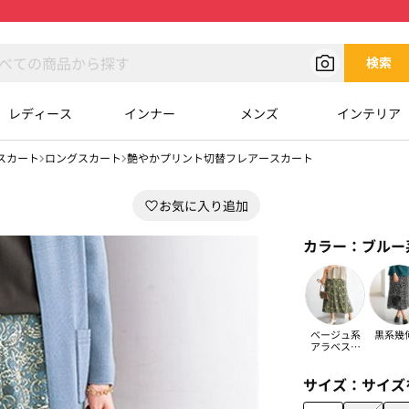
検索
レディース
インナー
メンズ
インテリア
スカート
ロングスカート
艶やかプリント切替フレアースカート
カラー：
ブルー
ベージュ系
黒系幾
アラベスク
柄
サイズ：
サイズ