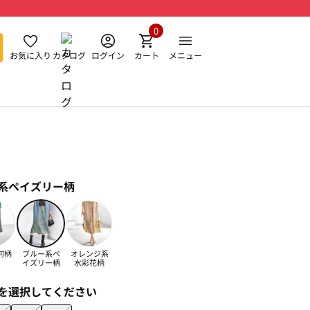
0
お気に入り
カタログ
ログイン
カート
メニュー
系ペイズリー柄
何柄
ブルー系ペ
オレンジ系
イズリー柄
水彩花柄
を選択してください