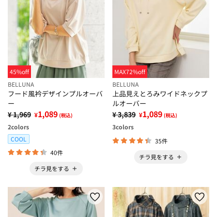
45%off
MAX72%off
BELLUNA
BELLUNA
フード風衿デザインプルオーバ
上品見えとろみワイドネックプ
ー
ルオーバー
1,089
1,089
¥ 1,969
¥ 3,839
¥
¥
(税込)
(税込)
2
colors
3
colors
COOL
35件
40件
チラ見をする
チラ見をする