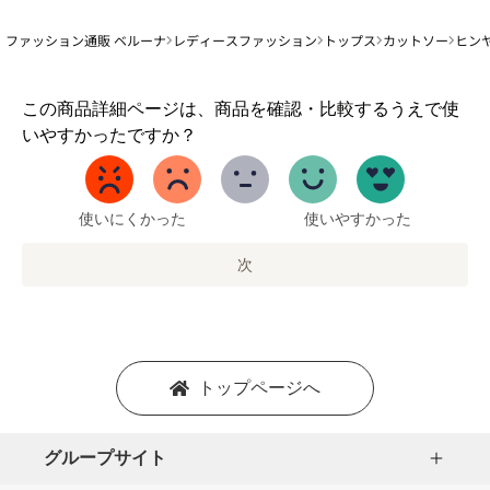
ファッション通販 ベルーナ
レディースファッション
トップス
カットソー
ヒン
1
この商品詳細ページは、商品を確認・比較するうえで使
か
いやすかったですか？
ら
5
ま
で
使いにくかった
使いやすかった
の
オ
次
プ
シ
ョ
ン
を
トップページへ
選
択
し
グループサイト
ま