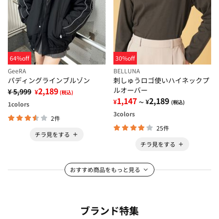
64%off
30%off
GeeRA
BELLUNA
パディングラインブルゾン
刺しゅうロゴ使いハイネックプ
2,189
ルオーバー
¥ 5,999
¥
(税込)
1,147
2,189
¥
¥
～
(税込)
1
colors
3
colors
2件
25件
チラ見をする
チラ見をする
おすすめ商品をもっと見る
ブランド特集