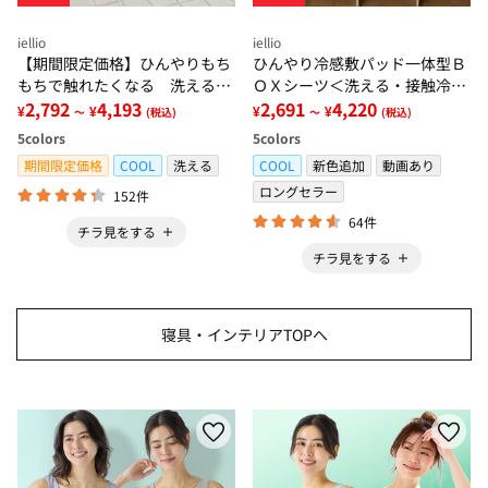
iellio
iellio
【期間限定価格】ひんやりもち
ひんやり冷感敷パッド一体型Ｂ
もちで触れたくなる 洗えるラ
ＯＸシーツ＜洗える・接触冷
グ＜低反発・滑りにくい・接触
2,792
4,193
感・抗菌防臭・時短・家事楽・
2,691
4,220
¥
¥
¥
¥
～
(税込)
～
(税込)
冷感・防ダニ・カーペット＞
ボックスシーツ・寝苦しさ対策
5
colors
5
colors
＞
期間限定価格
COOL
洗える
COOL
新色追加
動画あり
ロングセラー
152件
64件
チラ見をする
チラ見をする
寝具・インテリアTOPへ