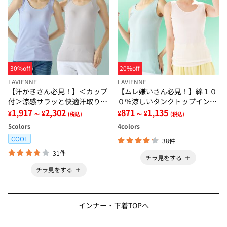
30%off
20%off
LAVIENNE
LAVIENNE
【汗かきさん必見！】＜カップ
【ムレ嫌いさん必見！】綿１０
付＞涼感サラッと快適汗取りタ
０％涼しいタンクトップインナ
ンクトップインナー＜さらりラ
1,917
2,302
ー＜さらりラボ＞
871
1,135
¥
¥
¥
¥
～
(税込)
～
(税込)
ボ＞
5
colors
4
colors
COOL
38件
31件
チラ見をする
チラ見をする
インナー・下着TOPへ