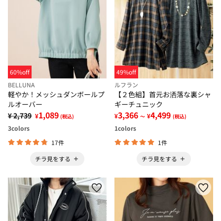
60%off
49%off
BELLUNA
ルフラン
軽やか！メッシュダンボールプ
【２色組】首元お洒落な裏シャ
ルオーバー
ギーチュニック
1,089
3,366
4,499
¥ 2,739
¥
¥
¥
(税込)
～
(税込)
3
colors
1
colors
17件
1件
チラ見をする
チラ見をする