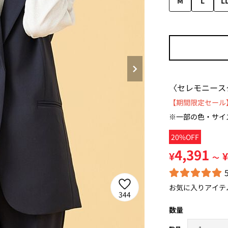
M
L
L
〈セレモニース
【期間限定セール】
※一部の色・サイ
20%OFF
4,391
¥
¥
～
お気に入りアイテ
344
数量