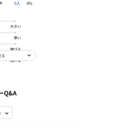
0人
0%
大きい
厚い
伸びる
見る
透ける
ーQ&A