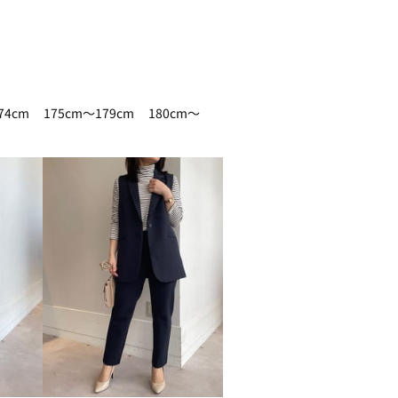
74cm
175cm～179cm
180cm～