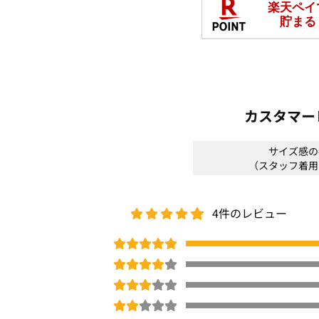
より、実際の色味と異なって見える場合
※店舗とWEBの販売時期は異なる場合が
※一部お取り扱いの無い店舗もございま
している店舗もございます。予めご了承
□
洗濯機OK(ネット使用)
カスタマー
体型カバー
春号
商品番号：
OWHY-02320
サイズ感の
（スタッフ着用
4件のレビュー