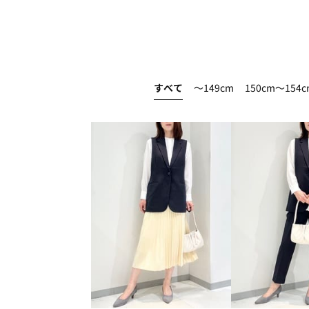
すべて
～149cm
150cm～154c