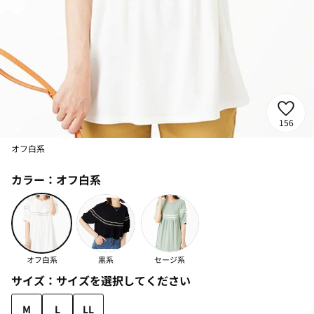
156
オフ白系
カラー：
オフ白系
オフ白系
黒系
セージ系
サイズ：
サイズを選択してください
M
L
LL