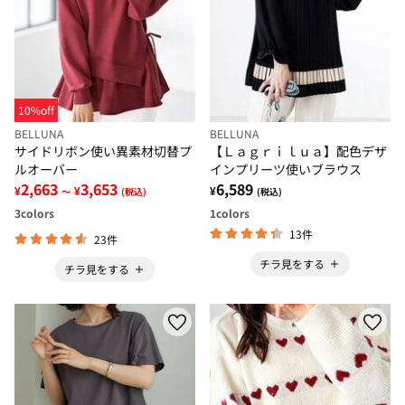
10%off
BELLUNA
BELLUNA
サイドリボン使い異素材切替プ
【Ｌａｇｒｉｌｕａ】配色デザ
ルオーバー
インプリーツ使いブラウス
2,663
3,653
6,589
¥
¥
¥
～
(税込)
(税込)
3
colors
1
colors
13件
23件
チラ見をする
チラ見をする