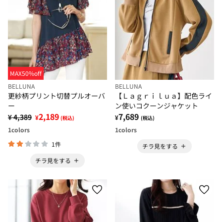
MAX50%off
BELLUNA
BELLUNA
更紗柄プリント切替プルオーバ
【Ｌａｇｒｉｌｕａ】配色ライ
ー
ン使いコクーンジャケット
2,189
7,689
¥ 4,389
¥
¥
(税込)
(税込)
1
colors
1
colors
1件
チラ見をする
チラ見をする