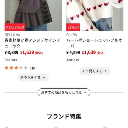
MAX57%off
62%off
BELLUNA
GeeRA
異素材使い裾アシメデザインチ
ハート柄ショートニットプルオ
ュニック
ーバー
1,639
1,639
¥ 3,839
¥ 4,299
¥
¥
(税込)
(税込)
3
colors
1
colors
1件
チラ見をする
チラ見をする
おすすめ商品をもっと見る
ブランド特集