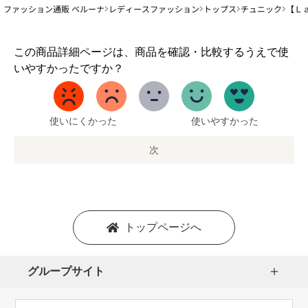
ファッション通販 ベルーナ
レディースファッション
トップス
チュニック
【Ｌ
1
この商品詳細ページは、商品を確認・比較するうえで使
か
いやすかったですか？
ら
5
ま
で
使いにくかった
使いやすかった
の
オ
次
プ
シ
ョ
ン
を
トップページへ
選
択
し
グループサイト
ま
す。
1