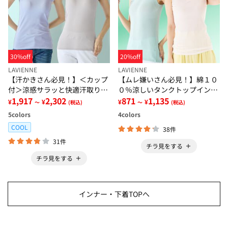
30%off
20%off
LAVIENNE
LAVIENNE
【汗かきさん必見！】＜カップ
【ムレ嫌いさん必見！】綿１０
付＞涼感サラッと快適汗取りタ
０％涼しいタンクトップインナ
ンクトップインナー＜さらりラ
1,917
2,302
ー＜さらりラボ＞
871
1,135
¥
¥
¥
¥
～
(税込)
～
(税込)
ボ＞
5
colors
4
colors
COOL
38件
31件
チラ見をする
チラ見をする
インナー・下着TOPへ