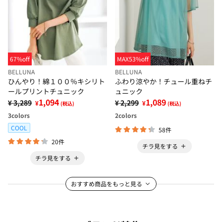
67%off
MAX53%off
BELLUNA
BELLUNA
ひんやり！綿１００％キシリト
ふわり涼やか！チュール重ねチ
ールプリントチュニック
ュニック
1,094
1,089
¥ 3,289
¥ 2,299
¥
¥
(税込)
(税込)
3
colors
2
colors
COOL
58件
20件
チラ見をする
チラ見をする
おすすめ商品をもっと見る