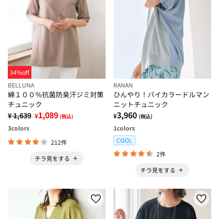
34%off
BELLUNA
RANAN
綿１００％抗菌防臭汗ジミ対策
ひんやり！バイカラードルマン
チュニック
ニットチュニック
1,089
3,960
¥ 1,639
¥
¥
(税込)
(税込)
3
colors
1
colors
COOL
212件
2件
チラ見をする
チラ見をする