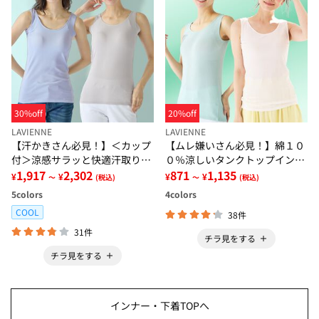
30%off
20%off
LAVIENNE
LAVIENNE
【汗かきさん必見！】＜カップ
【ムレ嫌いさん必見！】綿１０
付＞涼感サラッと快適汗取りタ
０％涼しいタンクトップインナ
ンクトップインナー＜さらりラ
1,917
2,302
ー＜さらりラボ＞
871
1,135
¥
¥
¥
¥
～
(税込)
～
(税込)
ボ＞
5
colors
4
colors
COOL
38件
31件
チラ見をする
チラ見をする
インナー・下着TOPへ