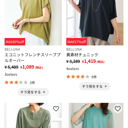
MAX80%off
MAX57%off
BELLUNA
BELLUNA
エコニットフレンチスリーブプ
異素材チュニック
ルオーバー
1,419
¥ 3,289
¥
(税込)
1,089
¥ 5,489
¥
(税込)
4
colors
3
colors
9件
3件
チラ見をする
チラ見をする