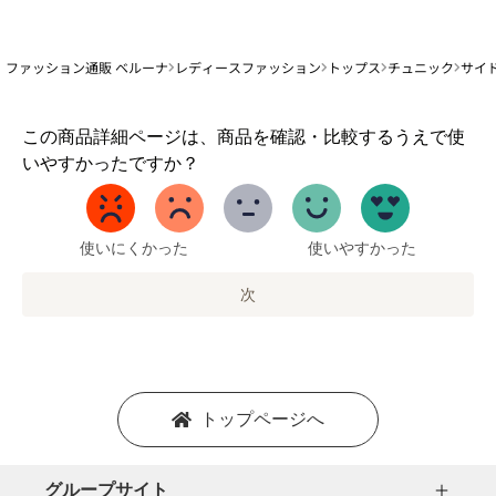
ファッション通販 ベルーナ
レディースファッション
トップス
チュニック
サイ
1
この商品詳細ページは、商品を確認・比較するうえで使
か
いやすかったですか？
ら
5
ま
で
使いにくかった
使いやすかった
の
オ
次
プ
シ
ョ
ン
を
トップページへ
選
択
し
グループサイト