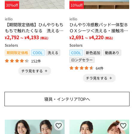
30%off
10%off
iellio
iellio
【期間限定価格】ひんやりもち
ひんやり冷感敷パッド一体型Ｂ
もちで触れたくなる 洗えるラ
ＯＸシーツ＜洗える・接触冷
グ＜低反発・滑りにくい・接触
2,792
4,193
感・抗菌防臭・時短・家事楽・
2,691
4,220
¥
¥
¥
¥
～
(税込)
～
(税込)
冷感・防ダニ・カーペット＞
ボックスシーツ・寝苦しさ対策
5
colors
5
colors
＞
期間限定価格
COOL
洗える
COOL
新色追加
動画あり
ロングセラー
152件
64件
チラ見をする
チラ見をする
寝具・インテリアTOPへ