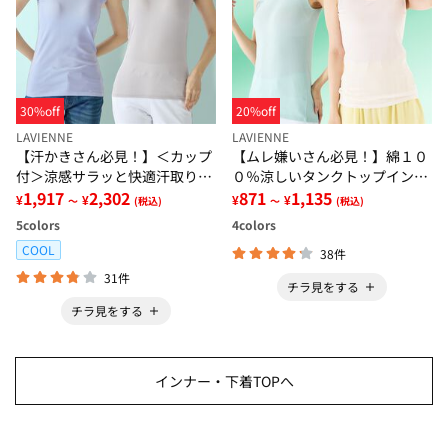
30%off
20%off
LAVIENNE
LAVIENNE
【汗かきさん必見！】＜カップ
【ムレ嫌いさん必見！】綿１０
付＞涼感サラッと快適汗取りタ
０％涼しいタンクトップインナ
ンクトップインナー＜さらりラ
1,917
2,302
ー＜さらりラボ＞
871
1,135
¥
¥
¥
¥
～
(税込)
～
(税込)
ボ＞
5
colors
4
colors
COOL
38件
31件
チラ見をする
チラ見をする
インナー・下着TOPへ