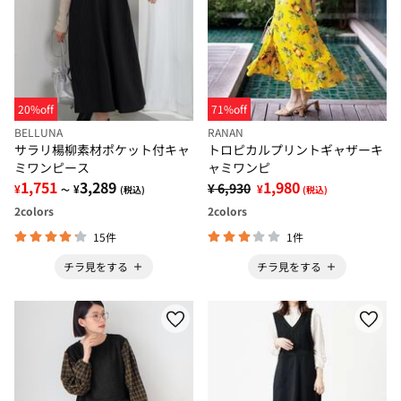
20%off
71%off
BELLUNA
RANAN
サラリ楊柳素材ポケット付キャ
トロピカルプリントギャザーキ
ミワンピース
ャミワンピ
1,751
3,289
1,980
¥ 6,930
¥
¥
¥
～
(税込)
(税込)
2
colors
2
colors
15件
1件
チラ見をする
チラ見をする