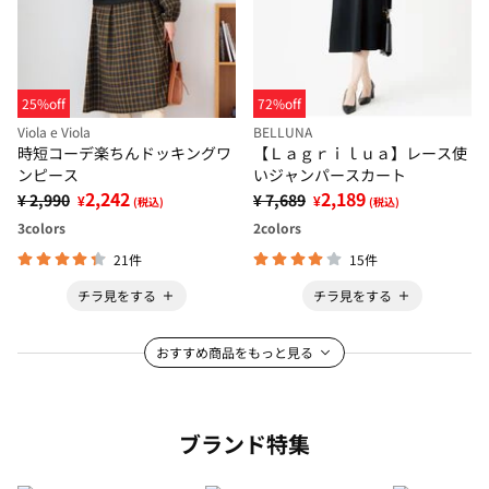
25%off
72%off
Viola e Viola
BELLUNA
時短コーデ楽ちんドッキングワ
【Ｌａｇｒｉｌｕａ】レース使
ンピース
いジャンパースカート
2,242
2,189
¥ 2,990
¥ 7,689
¥
¥
(税込)
(税込)
3
colors
2
colors
21件
15件
チラ見をする
チラ見をする
おすすめ商品をもっと見る
ブランド特集