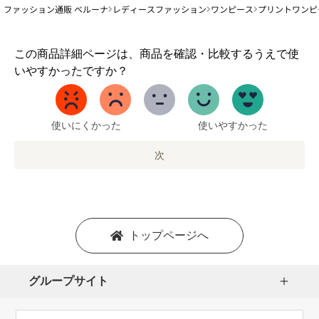
ファッション通販 ベルーナ
レディースファッション
ワンピース
プリントワンピ
1
この商品詳細ページは、商品を確認・比較するうえで使
か
いやすかったですか？
ら
5
ま
で
使いにくかった
使いやすかった
の
オ
次
プ
シ
ョ
ン
を
トップページへ
選
択
し
グループサイト
ま
す。
1