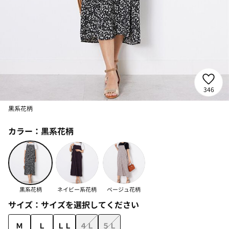
346
黒系花柄
カラー：
黒系花柄
黒系花柄
ネイビー系花柄
ベージュ花柄
サイズ：
サイズを選択してください
Ｍ
Ｌ
ＬＬ
４Ｌ
５Ｌ