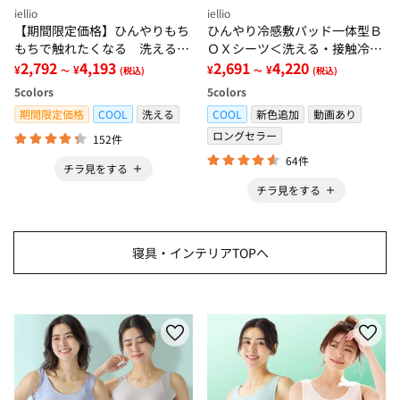
iellio
iellio
【期間限定価格】ひんやりもち
ひんやり冷感敷パッド一体型Ｂ
もちで触れたくなる 洗えるラ
ＯＸシーツ＜洗える・接触冷
グ＜低反発・滑りにくい・接触
2,792
4,193
感・抗菌防臭・時短・家事楽・
2,691
4,220
¥
¥
¥
¥
～
(税込)
～
(税込)
冷感・防ダニ・カーペット＞
ボックスシーツ・寝苦しさ対策
5
colors
5
colors
＞
期間限定価格
COOL
洗える
COOL
新色追加
動画あり
ロングセラー
152件
64件
チラ見をする
チラ見をする
寝具・インテリアTOPへ