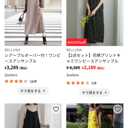
MAX50%off
BELLUNA
BELLUNA
シアープルオーバー付！ワンピ
【2点セット】花柄プリントキ
ースアンサンブル
ャミワンピースアンサンブル
3,289
2,189
¥ 4,389
¥
¥
(税込)
(税込)
2
colors
3
colors
58件
5件
チラ見をする
チラ見をする