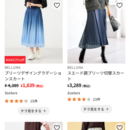
MAX63%off
BELLUNA
BELLUNA
プリーツデザイングラデーショ
スエード調プリーツ切替スカー
ンスカート
ト
1,639
3,289
¥ 4,389
¥
¥
(税込)
(税込)
3
colors
2
colors
23件
15件
チラ見をする
チラ見をする