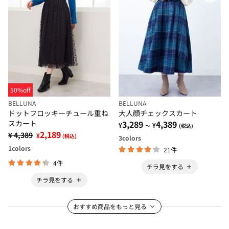
50%off
BELLUNA
BELLUNA
ドットフロッキーチュール重ね
大人顔チェックスカート
スカート
3,289
4,389
¥
¥
～
(税込)
2,189
¥ 4,389
¥
(税込)
3
colors
1
colors
21件
4件
チラ見をする
チラ見をする
おすすめ商品をもっと見る