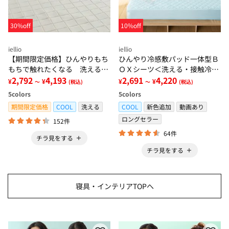
30%off
10%off
iellio
iellio
【期間限定価格】ひんやりもち
ひんやり冷感敷パッド一体型Ｂ
もちで触れたくなる 洗えるラ
ＯＸシーツ＜洗える・接触冷
グ＜低反発・滑りにくい・接触
2,792
4,193
感・抗菌防臭・時短・家事楽・
2,691
4,220
¥
¥
¥
¥
～
(税込)
～
(税込)
冷感・防ダニ・カーペット＞
ボックスシーツ・寝苦しさ対策
5
colors
5
colors
＞
期間限定価格
COOL
洗える
COOL
新色追加
動画あり
ロングセラー
152件
64件
チラ見をする
チラ見をする
寝具・インテリアTOPへ