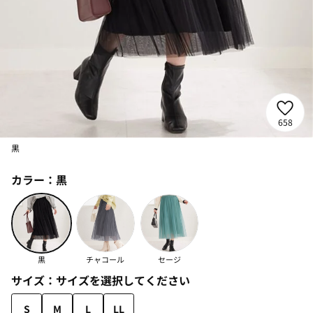
658
黒
カラー：
黒
黒
チャコール
セージ
サイズ：
サイズを選択してください
S
M
L
LL