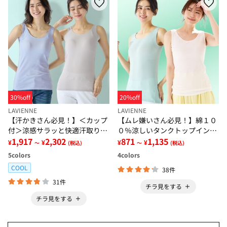
30%off
20%off
LAVIENNE
LAVIENNE
【汗かきさん必見！】＜カップ
【ムレ嫌いさん必見！】綿１０
付＞涼感サラッと快適汗取りタ
０％涼しいタンクトップインナ
ンクトップインナー＜さらりラ
1,917
2,302
ー＜さらりラボ＞
871
1,135
¥
¥
¥
¥
～
(税込)
～
(税込)
ボ＞
5
colors
4
colors
COOL
38件
31件
チラ見をする
チラ見をする