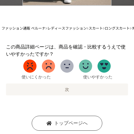
ファッション通販 ベルーナ
レディースファッション
スカート
ロングスカート
1
この商品詳細ページは、商品を確認・比較するうえで使
か
いやすかったですか？
ら
5
ま
で
使いにくかった
使いやすかった
の
オ
次
プ
シ
ョ
ン
を
トップページへ
選
択