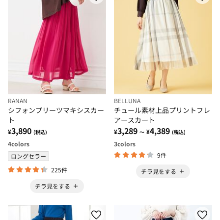
RANAN
BELLUNA
シフォンプリーツマキシスカー
チュール素材上品プリントフレ
ト
アースカート
3,890
3,289
4,389
¥
¥
¥
(税込)
～
(税込)
4
colors
3
colors
9件
ロングセラー
225件
チラ見をする
チラ見をする