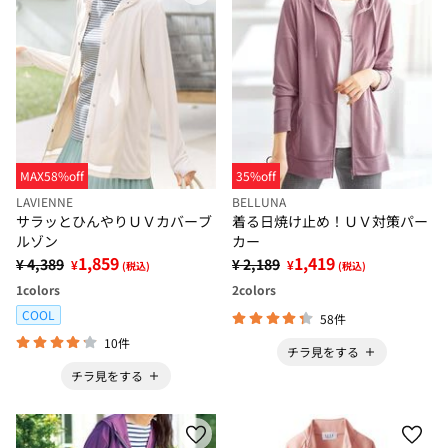
MAX58%off
35%off
LAVIENNE
BELLUNA
サラッとひんやりＵＶカバーブ
着る日焼け止め！ＵＶ対策パー
ルゾン
カー
1,859
1,419
¥ 4,389
¥ 2,189
¥
¥
(税込)
(税込)
1
colors
2
colors
COOL
58件
10件
チラ見をする
チラ見をする