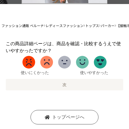
ファッション通販 ベルーナ
レディースファッション
トップス
パーカー
【接触
1
この商品詳細ページは、商品を確認・比較するうえで使
か
いやすかったですか？
ら
5
ま
で
使いにくかった
使いやすかった
の
オ
次
プ
シ
ョ
ン
を
トップページへ
選
択