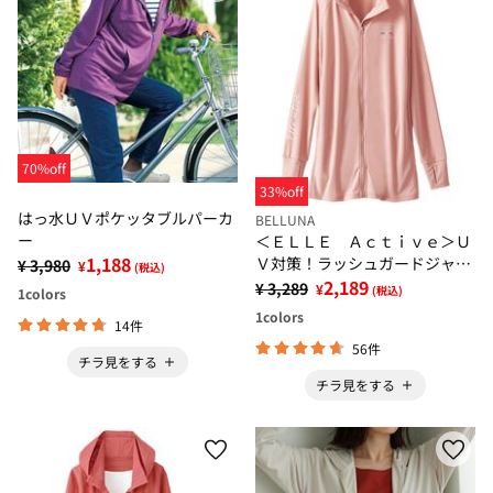
70%off
33%off
はっ水ＵＶポケッタブルパーカ
BELLUNA
ー
＜ＥＬＬＥ Ａｃｔｉｖｅ＞Ｕ
1,188
Ｖ対策！ラッシュガードジャケ
¥ 3,980
¥
(税込)
ット
2,189
¥ 3,289
¥
(税込)
1
colors
1
colors
14件
56件
チラ見をする
チラ見をする