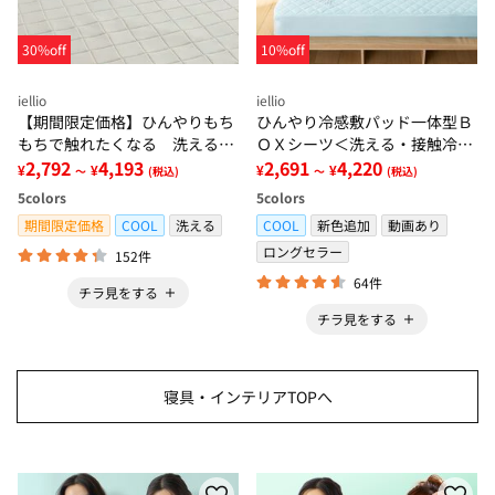
30%off
10%off
iellio
iellio
【期間限定価格】ひんやりもち
ひんやり冷感敷パッド一体型Ｂ
もちで触れたくなる 洗えるラ
ＯＸシーツ＜洗える・接触冷
グ＜低反発・滑りにくい・接触
2,792
4,193
感・抗菌防臭・時短・家事楽・
2,691
4,220
¥
¥
¥
¥
～
(税込)
～
(税込)
冷感・防ダニ・カーペット＞
ボックスシーツ・寝苦しさ対策
5
colors
5
colors
＞
期間限定価格
COOL
洗える
COOL
新色追加
動画あり
ロングセラー
152件
64件
チラ見をする
チラ見をする
寝具・インテリアTOPへ