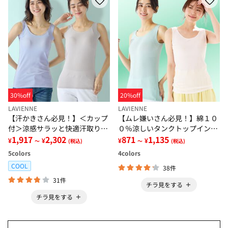
30%off
20%off
LAVIENNE
LAVIENNE
【汗かきさん必見！】＜カップ
【ムレ嫌いさん必見！】綿１０
付＞涼感サラッと快適汗取りタ
０％涼しいタンクトップインナ
ンクトップインナー＜さらりラ
1,917
2,302
ー＜さらりラボ＞
871
1,135
¥
¥
¥
¥
～
(税込)
～
(税込)
ボ＞
5
colors
4
colors
COOL
38件
31件
チラ見をする
チラ見をする