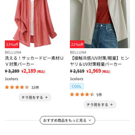
33%off
22%off
BELLUNA
BELLUNA
洗える！サッカードビー素材Ｕ
【接触冷感/UV対策/軽量】ヒン
Ｖ対策パーカー
ヤリ＆UV対策軽量パーカー
2,189
1,969
¥ 3,289
¥ 2,519
¥
¥
(税込)
(税込)
1
colors
1
colors
COOL
33件
5件
チラ見をする
チラ見をする
おすすめ商品をもっと見る