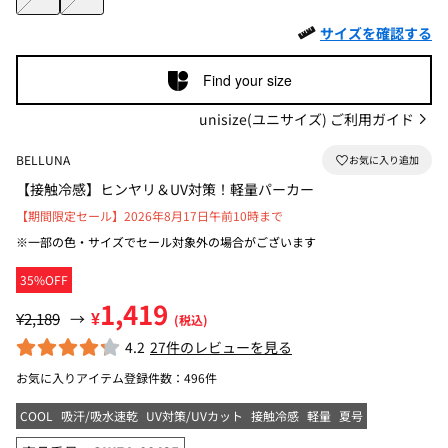
サイズを確認する
Find your size
unisize(ユニサイズ) ご利用ガイド
BELLUNA
【接触冷感】ヒンヤリ＆UV対策！軽量パーカー
【期間限定セール】2026年8月17日午前10時まで
※一部の色・サイズでセール対象外の場合がございます
35%OFF
1,419
¥
¥2,189
→
(税込)
4.2
27件のレビューを見る
お気に入りアイテム登録件数：
496件
COOL
吸汗/吸水速乾
UV対策/UVカット
接触冷感
軽量
夏号