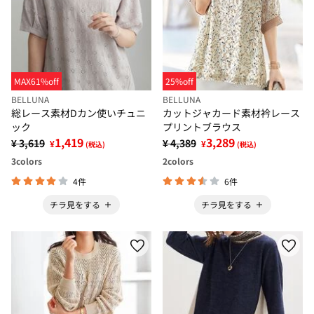
MAX61%off
25%off
BELLUNA
BELLUNA
総レース素材Dカン使いチュニ
カットジャカード素材衿レース
ック
プリントブラウス
1,419
3,289
¥ 3,619
¥ 4,389
¥
¥
(税込)
(税込)
3
colors
2
colors
4件
6件
チラ見をする
チラ見をする