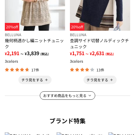
20%off
20%off
BELLUNA
BELLUNA
幾何柄透かし編ニットチュニッ
杢調サイド切替ノルディックチ
ク
ュニック
2,191
3,839
1,751
2,631
¥
¥
¥
¥
～
(税込)
～
(税込)
3
colors
3
colors
17件
13件
チラ見をする
チラ見をする
おすすめ商品をもっと見る
ブランド特集