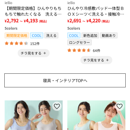
iellio
iellio
【期間限定価格】ひんやりもち
ひんやり冷感敷パッド一体型Ｂ
もちで触れたくなる 洗えるラ
ＯＸシーツ＜洗える・接触冷
グ＜低反発・滑りにくい・接触
2,792
4,193
感・抗菌防臭・時短・家事楽・
2,691
4,220
¥
¥
¥
¥
～
(税込)
～
(税込)
冷感・防ダニ・カーペット＞
ボックスシーツ・寝苦しさ対策
5
colors
5
colors
＞
期間限定価格
COOL
洗える
COOL
新色追加
動画あり
ロングセラー
152件
64件
チラ見をする
チラ見をする
寝具・インテリアTOPへ