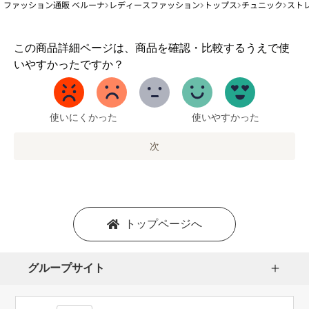
ファッション通販 ベルーナ
レディースファッション
トップス
チュニック
スト
1
この商品詳細ページは、商品を確認・比較するうえで使
か
いやすかったですか？
ら
5
ま
で
使いにくかった
使いやすかった
の
オ
次
プ
シ
ョ
ン
を
トップページへ
選
択
し
グループサイト
ま
す。
1