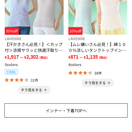
30%off
20%off
LAVIENNE
LAVIENNE
【汗かきさん必見！】＜カップ
【ムレ嫌いさん必見！】綿１０
付＞涼感サラッと快適汗取りタ
０％涼しいタンクトップインナ
ンクトップインナー＜さらりラ
1,917
2,302
ー＜さらりラボ＞
871
1,135
¥
¥
¥
¥
～
(税込)
～
(税込)
ボ＞
5
colors
4
colors
COOL
38件
31件
チラ見をする
チラ見をする
インナー・下着TOPへ