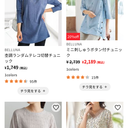
20%off
BELLUNA
ミニ刺しゅうボタン付チュニッ
BELLUNA
ク
杢調ランダムテレコ切替チュニ
2,189
ック
¥ 2,739
¥
(税込)
1,749
¥
(税込)
1
colors
1
colors
15件
95件
チラ見をする
チラ見をする