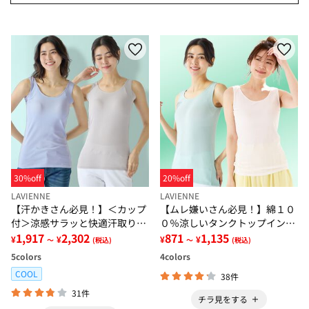
30%off
20%off
LAVIENNE
LAVIENNE
【汗かきさん必見！】＜カップ
【ムレ嫌いさん必見！】綿１０
付＞涼感サラッと快適汗取りタ
０％涼しいタンクトップインナ
ンクトップインナー＜さらりラ
1,917
2,302
ー＜さらりラボ＞
871
1,135
¥
¥
¥
¥
～
(税込)
～
(税込)
ボ＞
5
colors
4
colors
COOL
38件
31件
チラ見をする