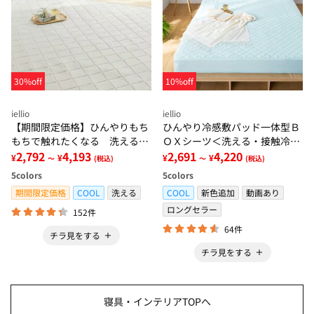
30%off
10%off
iellio
iellio
【期間限定価格】ひんやりもち
ひんやり冷感敷パッド一体型Ｂ
もちで触れたくなる 洗えるラ
ＯＸシーツ＜洗える・接触冷
グ＜低反発・滑りにくい・接触
2,792
4,193
感・抗菌防臭・時短・家事楽・
2,691
4,220
¥
¥
¥
¥
～
(税込)
～
(税込)
冷感・防ダニ・カーペット＞
ボックスシーツ・寝苦しさ対策
5
colors
5
colors
＞
期間限定価格
COOL
洗える
COOL
新色追加
動画あり
ロングセラー
152件
64件
チラ見をする
チラ見をする
寝具・インテリアTOPへ