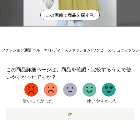
この画像で商品を探す
ファッション通販 ベルーナ
レディースファッション
ワンピース
チュニックワン
1
この商品詳細ページは、商品を確認・比較するうえで使
か
いやすかったですか？
ら
5
ま
で
使いにくかった
使いやすかった
の
オ
次
プ
シ
ョ
ン