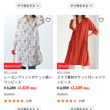
チラ見をする
チラ見をする
MAX63%off
26%off
BELLUNA
BELLUNA
レーヨンプリントポケット使い
スラブ素材ポケット付シャツワ
ワンピース
ンピース
1,639
2,189
¥ 3,289
¥ 2,959
¥
¥
(税込)
(税込)
3
colors
3
colors
10件
25件
チラ見をする
チラ見をする