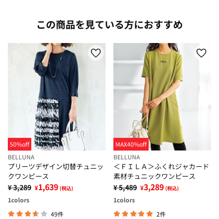
この商品を見ている方におすすめ
50%off
MAX40%off
BELLUNA
BELLUNA
プリーツデザイン切替チュニッ
＜ＦＩＬＡ＞ふくれジャカード
クワンピース
素材チュニックワンピース
1,639
3,289
¥ 3,289
¥ 5,489
¥
¥
(税込)
(税込)
1
colors
1
colors
49件
2件