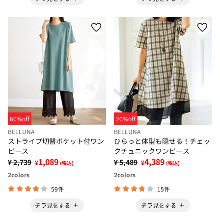
60%off
20%off
BELLUNA
BELLUNA
ストライプ切替ポケット付ワン
ひらっと体型も隠せる！チェッ
ピース
クチュニックワンピース
1,089
4,389
¥ 2,739
¥ 5,489
¥
¥
(税込)
(税込)
2
colors
2
colors
59件
15件
チラ見をする
チラ見をする