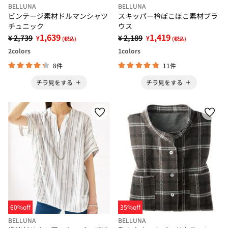
BELLUNA
BELLUNA
ビンテージ素材ドルマンシャツ
スキッパー衿ぽこぽこ素材ブラ
チュニック
ウス
1,639
1,419
¥ 2,739
¥ 2,189
¥
¥
(税込)
(税込)
2
colors
1
colors
8件
11件
チラ見をする
チラ見をする
60%off
35%off
BELLUNA
BELLUNA