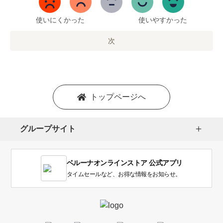
ま
で
使いにくかった
使いやすかった
の
オ
次
プ
シ
ョ
ン
を
トップページへ
選
択
し
グループサイト
ま
す。
1
ベルーナオンラインストア 公式アプリ
は
使
タイムセールなど、お得な情報をお知らせ。
い
に
く
か