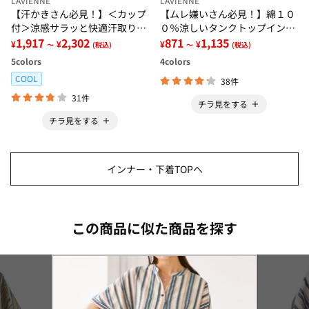
LAVIENNE
LAVIENNE
【汗かきさん必見！】＜カップ
【ムレ嫌いさん必見！】綿１０
付＞涼感サラッと快適汗取りタ
０％涼しいタンクトップインナ
ンクトップインナー＜さらりラ
1,917
2,302
ー＜さらりラボ＞
871
1,135
¥
¥
¥
¥
～
(税込)
～
(税込)
ボ＞
5
colors
4
colors
COOL
38件
31件
チラ見をする
チラ見をする
インナー・下着TOPへ
この商品に似た商品を探す