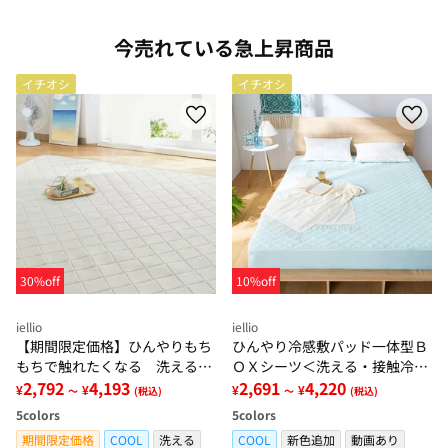
今売れている急上昇商品
イチオシ
イチオシ
30%off
10%off
iellio
iellio
【期間限定価格】ひんやりもち
ひんやり冷感敷パッド一体型Ｂ
もちで触れたくなる 洗えるラ
ＯＸシーツ＜洗える・接触冷
グ＜低反発・滑りにくい・接触
2,792
4,193
感・抗菌防臭・時短・家事楽・
2,691
4,220
¥
¥
¥
¥
～
(税込)
～
(税込)
冷感・防ダニ・カーペット＞
ボックスシーツ・寝苦しさ対策
5
colors
5
colors
＞
期間限定価格
COOL
洗える
COOL
新色追加
動画あり