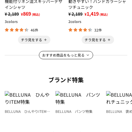
機能付リネン混スキッパーデザ
動きやすい！バンドカラーシャ
インシャツ
ツチュニック
869
1,419
¥ 2,189
¥ 2,189
¥
¥
(税込)
(税込)
3
colors
2
colors
46件
32件
チラ見をする
チラ見をする
おすすめ商品をもっと見る
ブランド特集
BELLUNA ひんやりITEM特
BELLUNA パンツ特集
BELLUNA 
集
ク