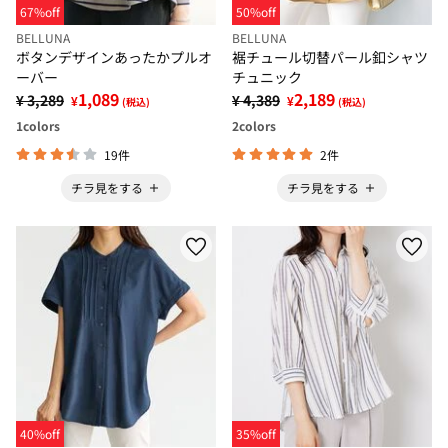
67%off
50%off
BELLUNA
BELLUNA
ボタンデザインあったかプルオ
裾チュール切替パール釦シャツ
ーバー
チュニック
1,089
2,189
¥ 3,289
¥ 4,389
¥
¥
(税込)
(税込)
1
colors
2
colors
19件
2件
チラ見をする
チラ見をする
40%off
35%off