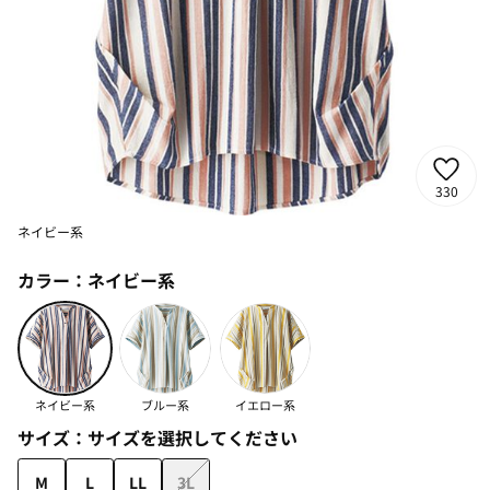
330
ネイビー系
カラー：
ネイビー系
ネイビー系
ブルー系
イエロー系
サイズ：
サイズを選択してください
M
L
LL
3L