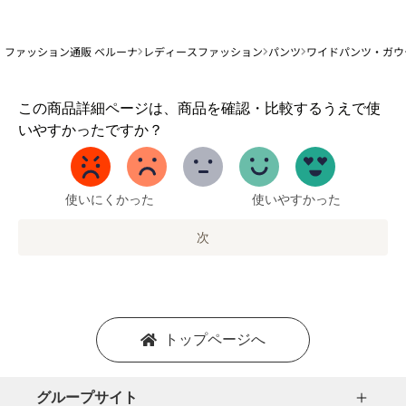
ファッション通販 ベルーナ
レディースファッション
パンツ
ワイドパンツ・ガウ
1
この商品詳細ページは、商品を確認・比較するうえで使
か
いやすかったですか？
ら
5
ま
で
使いにくかった
使いやすかった
の
オ
次
プ
シ
ョ
ン
を
トップページへ
選
択
し
グループサイト