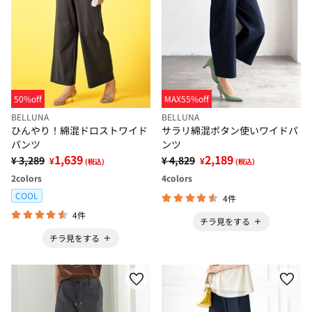
50%off
MAX55%off
BELLUNA
BELLUNA
ひんやり！綿混ドロストワイド
サラリ綿混ボタン使いワイドパ
パンツ
ンツ
1,639
2,189
¥ 3,289
¥ 4,829
¥
¥
(税込)
(税込)
2
colors
4
colors
COOL
4件
4件
チラ見をする
チラ見をする