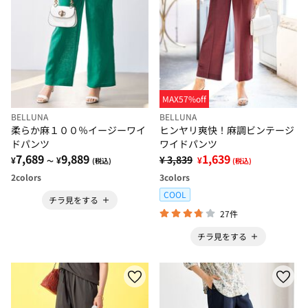
MAX57%off
BELLUNA
BELLUNA
柔らか麻１００％イージーワイ
ヒンヤリ爽快！麻調ビンテージ
ドパンツ
ワイドパンツ
7,689
9,889
1,639
¥ 3,839
¥
¥
¥
～
(税込)
(税込)
2
colors
3
colors
COOL
チラ見をする
27件
チラ見をする