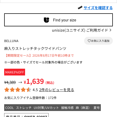
サイズを確認する
Find your size
unisize(ユニサイズ) ご利用ガイド
BELLUNA
麻入りストレッチタックワイドパンツ
【期間限定セール】2026年8月17日午前10時まで
※一部の色・サイズでセール対象外の場合がございます
MAX63%OFF
1,639
¥
¥4,389
→
(税込)
4.5
2件のレビューを見る
お気に入りアイテム登録件数：
172件
COOL
ストレッチ
UV対策/UVカット
接触冷感
麻（麻混）
夏号
商品番号：
OWEB-02087