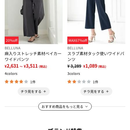
20%off
MAX67%off
BELLUNA
BELLUNA
麻入りストレッチ素材ベイカー
スラブ素材タック使いワイドパ
ワイドパンツ
ンツ
2,631
3,511
1,089
¥ 3,289
¥
¥
¥
～
(税込)
(税込)
4
colors
3
colors
1件
1件
チラ見をする
チラ見をする
おすすめ商品をもっと見る