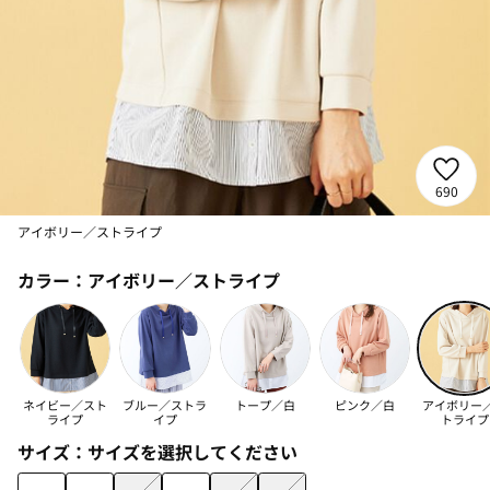
690
アイボリー／ストライプ
カラー：
アイボリー／ストライプ
ネイビー／スト
ブルー／ストラ
トープ／白
ピンク／白
アイボリー
ライプ
イプ
トライプ
サイズ：
サイズを選択してください