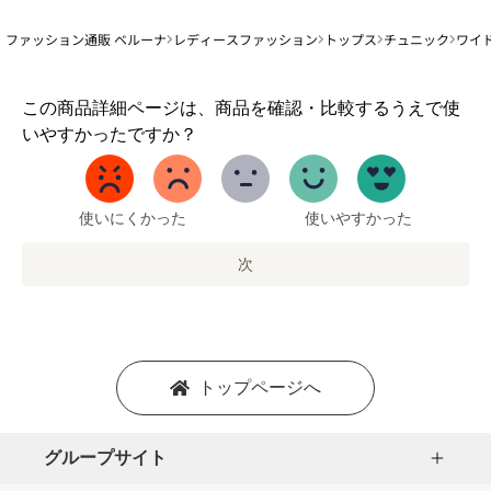
ファッション通販 ベルーナ
レディースファッション
トップス
チュニック
ワイ
1
この商品詳細ページは、商品を確認・比較するうえで使
か
いやすかったですか？
ら
5
ま
で
使いにくかった
使いやすかった
の
オ
次
プ
シ
ョ
ン
を
トップページへ
選
択
し
グループサイト
ま