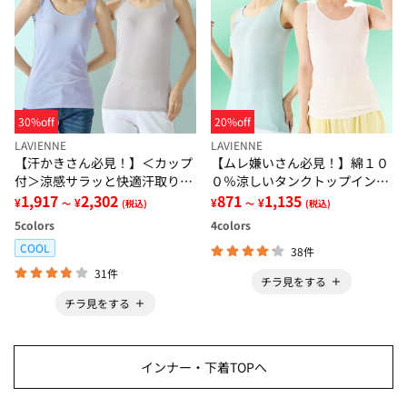
30%off
20%off
LAVIENNE
LAVIENNE
【汗かきさん必見！】＜カップ
【ムレ嫌いさん必見！】綿１０
付＞涼感サラッと快適汗取りタ
０％涼しいタンクトップインナ
ンクトップインナー＜さらりラ
1,917
2,302
ー＜さらりラボ＞
871
1,135
¥
¥
¥
¥
～
(税込)
～
(税込)
ボ＞
5
colors
4
colors
COOL
38件
31件
チラ見をする
チラ見をする
インナー・下着TOPへ