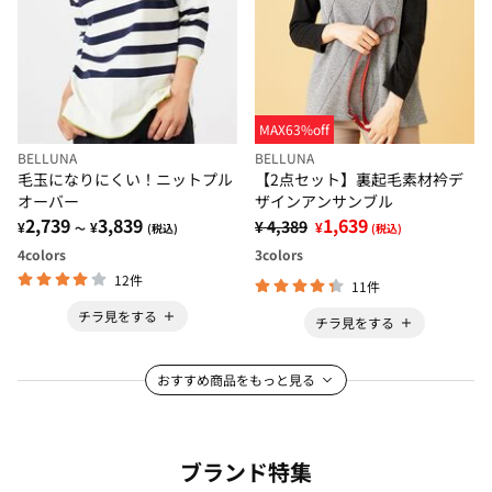
MAX63%off
BELLUNA
BELLUNA
毛玉になりにくい！ニットプル
【2点セット】裏起毛素材衿デ
オーバー
ザインアンサンブル
2,739
3,839
1,639
¥ 4,389
¥
¥
¥
～
(税込)
(税込)
4
colors
3
colors
12件
11件
チラ見をする
チラ見をする
おすすめ商品をもっと見る
ブランド特集