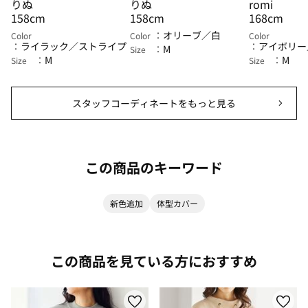
りぬ
りぬ
romi
158cm
158cm
168cm
オリーブ／白
Color
Color
Color
ライラック／ストライプ
アイボリー
M
Size
M
M
Size
Size
スタッフコーディネートをもっと見る
この商品のキーワード
新色追加
体型カバー
この商品を見ている方におすすめ