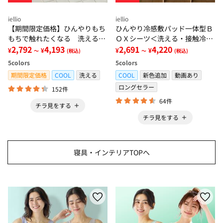
iellio
iellio
【期間限定価格】ひんやりもち
ひんやり冷感敷パッド一体型Ｂ
もちで触れたくなる 洗えるラ
ＯＸシーツ＜洗える・接触冷
グ＜低反発・滑りにくい・接触
2,792
4,193
感・抗菌防臭・時短・家事楽・
2,691
4,220
¥
¥
¥
¥
～
(税込)
～
(税込)
冷感・防ダニ・カーペット＞
ボックスシーツ・寝苦しさ対策
5
colors
5
colors
＞
期間限定価格
COOL
洗える
COOL
新色追加
動画あり
ロングセラー
152件
64件
チラ見をする
チラ見をする
寝具・インテリアTOPへ