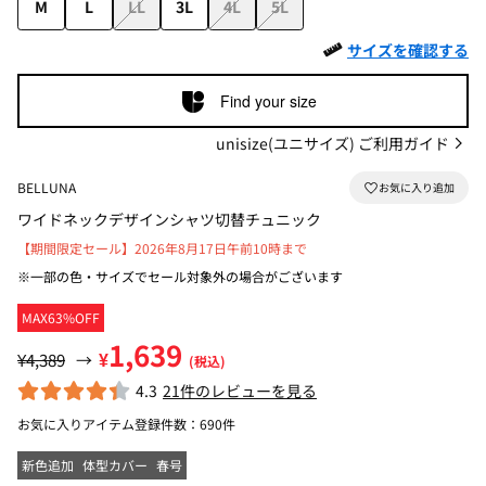
M
L
LL
3L
4L
5L
サイズを確認する
Find your size
unisize(ユニサイズ) ご利用ガイド
BELLUNA
ワイドネックデザインシャツ切替チュニック
【期間限定セール】2026年8月17日午前10時まで
※一部の色・サイズでセール対象外の場合がございます
MAX63%OFF
1,639
¥
¥4,389
→
(税込)
4.3
21件のレビューを見る
お気に入りアイテム登録件数：
690件
新色追加
体型カバー
春号