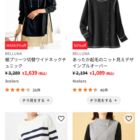
MAX63%off
50%off
BELLUNA
BELLUNA
裾プリーツ切替ワイドネックチ
あったか起毛のニット見えデザ
ュニック
インプルオーバー
1,639
1,089
¥ 3,289
¥ 2,194
¥
¥
(税込)
(税込)
3
colors
4
colors
36件
46件
チラ見をする
チラ見をする