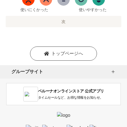
ま
で
使いにくかった
使いやすかった
の
オ
次
プ
シ
ョ
ン
を
トップページへ
選
択
し
グループサイト
ま
す。
1
ベルーナオンラインストア 公式アプリ
は
使
タイムセールなど、お得な情報をお知らせ。
い
に
く
か