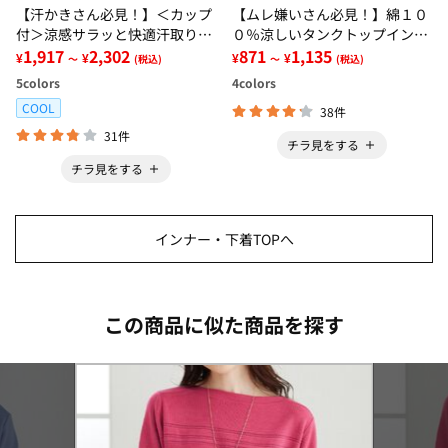
【汗かきさん必見！】＜カップ
【ムレ嫌いさん必見！】綿１０
付＞涼感サラッと快適汗取りタ
０％涼しいタンクトップインナ
ンクトップインナー＜さらりラ
1,917
2,302
ー＜さらりラボ＞
871
1,135
¥
¥
¥
¥
～
(税込)
～
(税込)
ボ＞
5
colors
4
colors
COOL
38件
31件
チラ見をする
チラ見をする
インナー・下着TOPへ
この商品に似た商品を探す