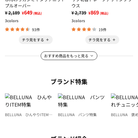
プルオーバー
ウス
649
869
¥ 2,189
¥ 2,739
¥
¥
(税込)
(税込)
3
colors
3
colors
93件
19件
チラ見をする
チラ見をする
おすすめ商品をもっと見る
ブランド特集
BELLUNA ひんやりITEM特
BELLUNA パンツ特集
BELLUNA 
集
ク