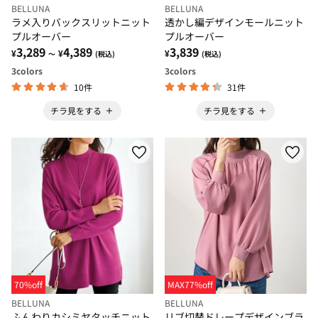
BELLUNA
BELLUNA
ラメ入りバックスリットニット
透かし編デザインモールニット
プルオーバー
プルオーバー
3,289
4,389
3,839
¥
¥
¥
～
(税込)
(税込)
3
colors
3
colors
10件
31件
チラ見をする
チラ見をする
70%off
MAX77%off
BELLUNA
BELLUNA
ふんわりカシミヤタッチニット
リブ切替ドレープデザインブラ