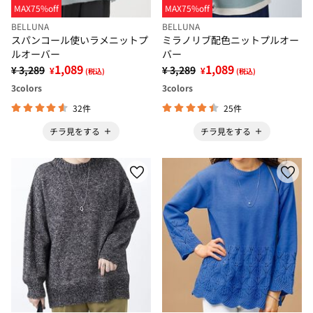
MAX75%off
MAX75%off
BELLUNA
BELLUNA
スパンコール使いラメニットプ
ミラノリブ配色ニットプルオー
ルオーバー
バー
1,089
1,089
¥ 3,289
¥ 3,289
¥
¥
(税込)
(税込)
3
colors
3
colors
32件
25件
チラ見をする
チラ見をする