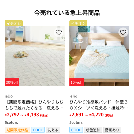
今売れている急上昇商品
イチオシ
イチオシ
30%off
10%off
iellio
iellio
【期間限定価格】ひんやりもち
ひんやり冷感敷パッド一体型Ｂ
もちで触れたくなる 洗えるラ
ＯＸシーツ＜洗える・接触冷
グ＜低反発・滑りにくい・接触
2,792
4,193
感・抗菌防臭・時短・家事楽・
2,691
4,220
¥
¥
¥
¥
～
(税込)
～
(税込)
冷感・防ダニ・カーペット＞
ボックスシーツ・寝苦しさ対策
5
colors
5
colors
＞
期間限定価格
COOL
洗える
COOL
新色追加
動画あり