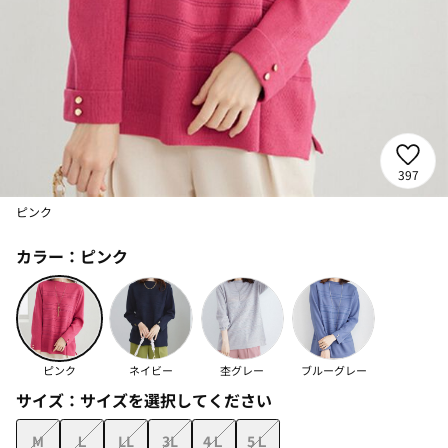
397
ピンク
カラー：
ピンク
ピンク
ネイビー
杢グレー
ブルーグレー
サイズ：
サイズを選択してください
M
Ｌ
LL
3L
4Ｌ
5Ｌ