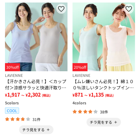
30%off
20%off
LAVIENNE
LAVIENNE
【汗かきさん必見！】＜カップ
【ムレ嫌いさん必見！】綿１０
付＞涼感サラッと快適汗取りタ
０％涼しいタンクトップインナ
ンクトップインナー＜さらりラ
1,917
2,302
ー＜さらりラボ＞
871
1,135
¥
¥
¥
¥
～
(税込)
～
(税込)
ボ＞
5
colors
4
colors
COOL
38件
31件
チラ見をする
チラ見をする