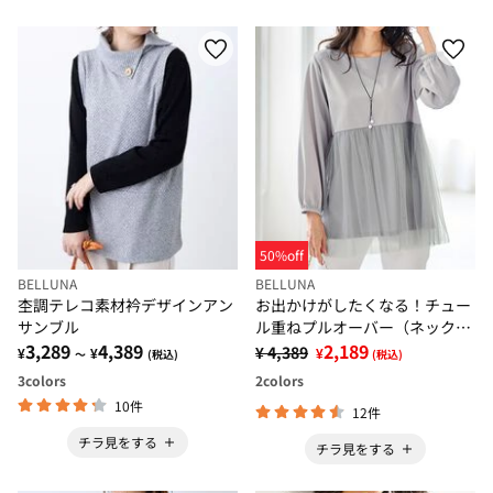
50%off
BELLUNA
BELLUNA
杢調テレコ素材衿デザインアン
お出かけがしたくなる！チュー
サンブル
ル重ねプルオーバー（ネックレ
3,289
4,389
ス付）
2,189
¥ 4,389
¥
¥
¥
～
(税込)
(税込)
3
colors
2
colors
10件
12件
チラ見をする
チラ見をする