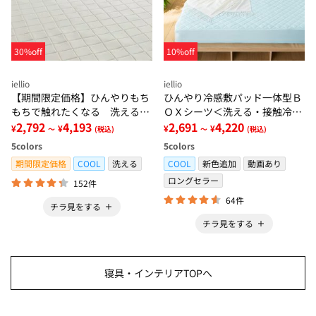
30%off
10%off
iellio
iellio
【期間限定価格】ひんやりもち
ひんやり冷感敷パッド一体型Ｂ
もちで触れたくなる 洗えるラ
ＯＸシーツ＜洗える・接触冷
グ＜低反発・滑りにくい・接触
2,792
4,193
感・抗菌防臭・時短・家事楽・
2,691
4,220
¥
¥
¥
¥
～
(税込)
～
(税込)
冷感・防ダニ・カーペット＞
ボックスシーツ・寝苦しさ対策
5
colors
5
colors
＞
期間限定価格
COOL
洗える
COOL
新色追加
動画あり
ロングセラー
152件
64件
チラ見をする
チラ見をする
寝具・インテリアTOPへ