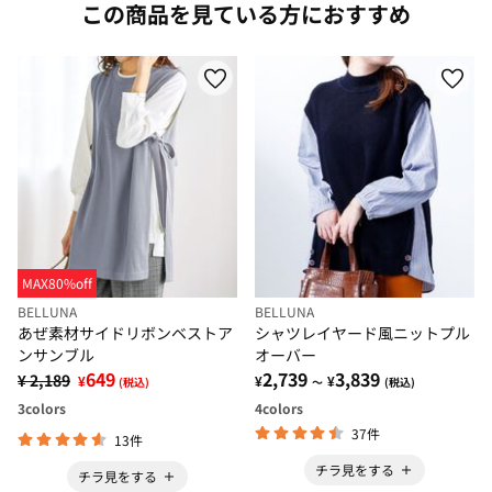
この商品を見ている方におすすめ
MAX80%off
BELLUNA
BELLUNA
あぜ素材サイドリボンベストア
シャツレイヤード風ニットプル
ンサンブル
オーバー
649
2,739
3,839
¥ 2,189
¥
¥
¥
(税込)
～
(税込)
3
colors
4
colors
37件
13件
チラ見をする
チラ見をする