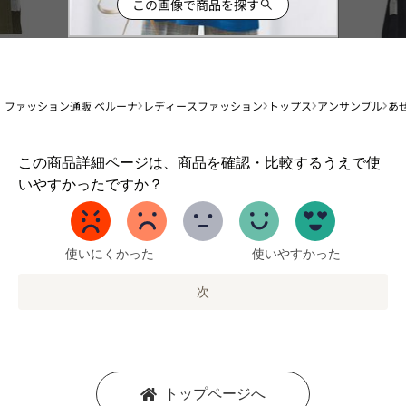
この画像で商品を探す
ファッション通販 ベルーナ
レディースファッション
トップス
アンサンブル
あ
1
この商品詳細ページは、商品を確認・比較するうえで使
か
いやすかったですか？
ら
5
ま
で
使いにくかった
使いやすかった
の
オ
次
プ
シ
ョ
ン
を
トップページへ
選