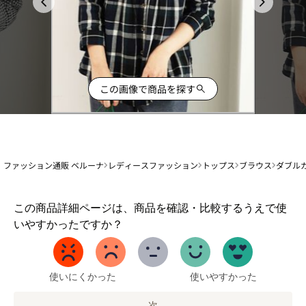
この画像で商品を探す
ファッション通販 ベルーナ
レディースファッション
トップス
ブラウス
ダブル
1
この商品詳細ページは、商品を確認・比較するうえで使
か
いやすかったですか？
ら
5
ま
で
使いにくかった
使いやすかった
の
オ
次