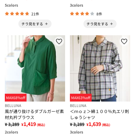
5
colors
3
colors
21件
8件
チラ見をする
チラ見をする
MAX68%off
MAX63%off
BELLUNA
BELLUNA
風が通り抜けるダブルガーゼ素
＜ｍｏｚ＞綿１００％丸エリ刺
材丸衿ブラウス
しゅうシャツ
1,419
1,639
¥ 3,289
¥ 3,289
¥
¥
(税込)
(税込)
2
colors
3
colors