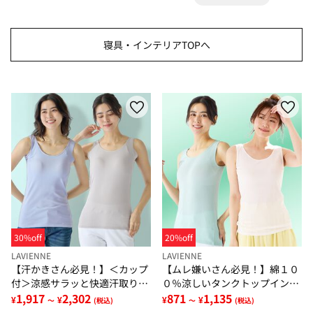
寝具・インテリアTOPへ
30%off
20%off
LAVIENNE
LAVIENNE
【汗かきさん必見！】＜カップ
【ムレ嫌いさん必見！】綿１０
付＞涼感サラッと快適汗取りタ
０％涼しいタンクトップインナ
ンクトップインナー＜さらりラ
1,917
2,302
ー＜さらりラボ＞
871
1,135
¥
¥
¥
¥
～
(税込)
～
(税込)
ボ＞