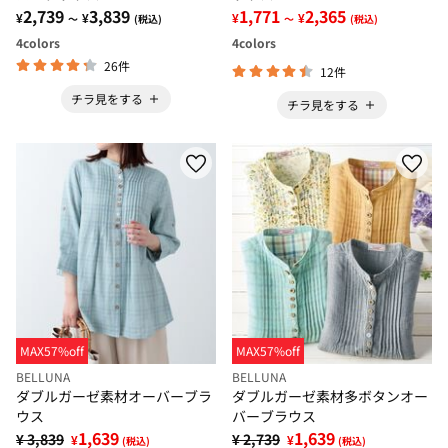
2,739
3,839
1,771
2,365
¥
¥
¥
¥
～
(税込)
～
(税込)
4
colors
4
colors
26件
12件
チラ見をする
チラ見をする
MAX57%off
MAX57%off
BELLUNA
BELLUNA
ダブルガーゼ素材オーバーブラ
ダブルガーゼ素材多ボタンオー
ウス
バーブラウス
1,639
1,639
¥ 3,839
¥ 2,739
¥
¥
(税込)
(税込)