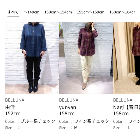
すべて
～149cm
150cm～154cm
155cm～159cm
160cm～164cm
BELLUNA
BELLUNA
BELLUNA
由佳
yunyan
Nagi【春
152cm
158cm
158cm
ブルー系チェック
ワイン系チェック
ワイ
Color
Color
Color
L
M
L
Size
Size
Size