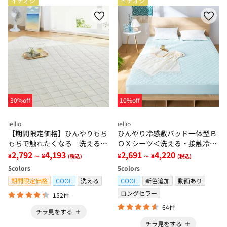
イチオシ
イチオシ
30%off
10%off
iellio
iellio
【期間限定価格】ひんやりもち
ひんやり冷感敷パッド一体型Ｂ
もちで触れたくなる 洗えるラ
ＯＸシーツ＜洗える・接触冷
グ＜低反発・滑りにくい・接触
2,792
4,193
感・抗菌防臭・時短・家事楽・
2,691
4,220
¥
¥
¥
¥
～
(税込)
～
(税込)
冷感・防ダニ・カーペット＞
ボックスシーツ・寝苦しさ対策
5
colors
5
colors
＞
期間限定価格
COOL
洗える
COOL
新色追加
動画あり
ロングセラー
152件
64件
チラ見をする
チラ見をする