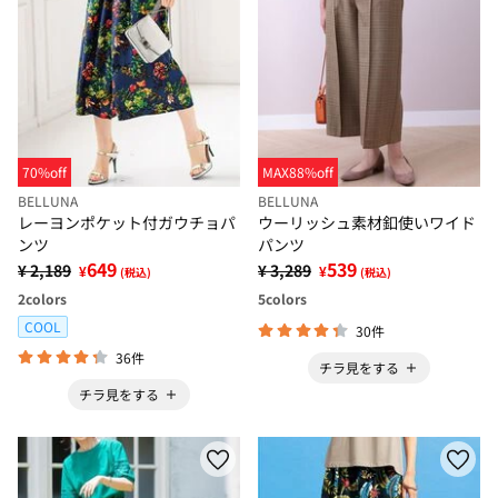
70%off
MAX88%off
BELLUNA
BELLUNA
レーヨンポケット付ガウチョパ
ウーリッシュ素材釦使いワイド
ンツ
パンツ
649
539
¥ 2,189
¥ 3,289
¥
¥
(税込)
(税込)
2
colors
5
colors
COOL
30件
36件
チラ見をする
チラ見をする