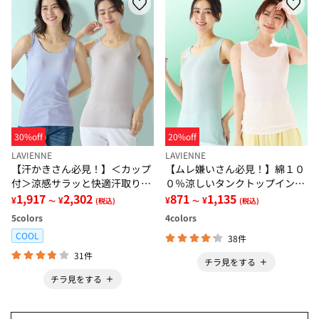
30%off
20%off
LAVIENNE
LAVIENNE
【汗かきさん必見！】＜カップ
【ムレ嫌いさん必見！】綿１０
付＞涼感サラッと快適汗取りタ
０％涼しいタンクトップインナ
ンクトップインナー＜さらりラ
1,917
2,302
ー＜さらりラボ＞
871
1,135
¥
¥
¥
¥
～
(税込)
～
(税込)
ボ＞
5
colors
4
colors
COOL
38件
31件
チラ見をする
チラ見をする