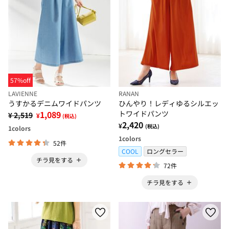
57%off
LAVIENNE
RANAN
うすかるデニムワイドパンツ
ひんやり！レディゆるシルエッ
1,089
トワイドパンツ
¥ 2,519
¥
(税込)
2,420
¥
(税込)
1
colors
1
colors
52件
COOL
ロングセラー
チラ見をする
72件
チラ見をする