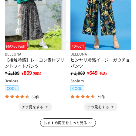
MAX60%off
40%off
BELLUNA
BELLUNA
【接触冷感】レーヨン素材プリ
ヒンヤリ冷感イージーガウチョ
ントワイドパンツ
パンツ
869
649
¥ 2,189
¥ 1,089
¥
¥
(税込)
(税込)
3
colors
3
colors
COOL
COOL
69件
75件
チラ見をする
チラ見をする
おすすめ商品をもっと見る