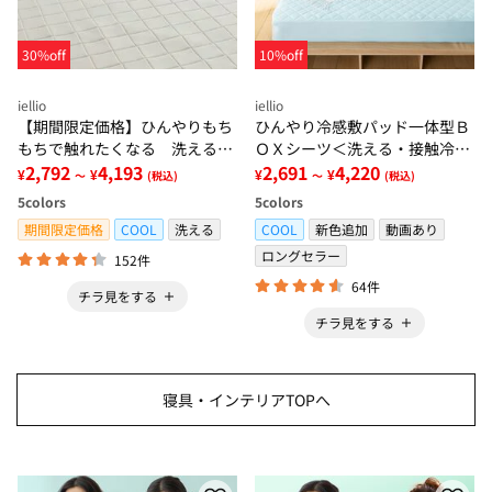
30%off
10%off
iellio
iellio
【期間限定価格】ひんやりもち
ひんやり冷感敷パッド一体型Ｂ
もちで触れたくなる 洗えるラ
ＯＸシーツ＜洗える・接触冷
グ＜低反発・滑りにくい・接触
2,792
4,193
感・抗菌防臭・時短・家事楽・
2,691
4,220
¥
¥
¥
¥
～
(税込)
～
(税込)
冷感・防ダニ・カーペット＞
ボックスシーツ・寝苦しさ対策
5
colors
5
colors
＞
期間限定価格
COOL
洗える
COOL
新色追加
動画あり
ロングセラー
152件
64件
チラ見をする
チラ見をする
寝具・インテリアTOPへ