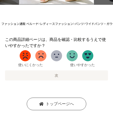
ファッション通販 ベルーナ
レディースファッション
パンツ
ワイドパンツ・ガウ
1
この商品詳細ページは、商品を確認・比較するうえで使
か
いやすかったですか？
ら
5
ま
で
使いにくかった
使いやすかった
の
オ
次
プ
シ
ョ
ン
を
トップページへ
選
択