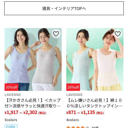
寝具・インテリアTOPへ
30%off
20%off
LAVIENNE
LAVIENNE
【汗かきさん必見！】＜カップ
【ムレ嫌いさん必見！】綿１０
付＞涼感サラッと快適汗取りタ
０％涼しいタンクトップインナ
ンクトップインナー＜さらりラ
1,917
2,302
ー＜さらりラボ＞
871
1,135
¥
¥
¥
¥
～
(税込)
～
(税込)
ボ＞
5
colors
4
colors
COOL
38件