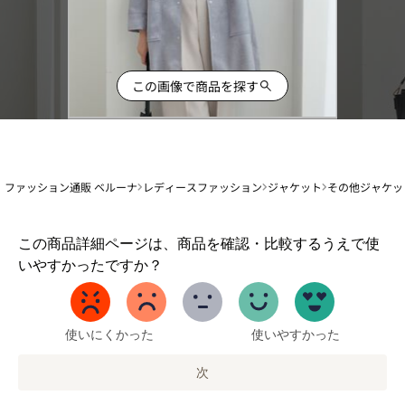
この画像で商品を探す
ファッション通販 ベルーナ
レディースファッション
ジャケット
その他ジャケッ
1
この商品詳細ページは、商品を確認・比較するうえで使
か
いやすかったですか？
ら
5
ま
で
使いにくかった
使いやすかった
の
オ
次
プ