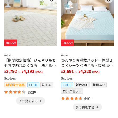
30%off
10%off
iellio
iellio
【期間限定価格】ひんやりもち
ひんやり冷感敷パッド一体型Ｂ
もちで触れたくなる 洗えるラ
ＯＸシーツ＜洗える・接触冷
グ＜低反発・滑りにくい・接触
2,792
4,193
感・抗菌防臭・時短・家事楽・
2,691
4,220
¥
¥
¥
¥
～
(税込)
～
(税込)
冷感・防ダニ・カーペット＞
ボックスシーツ・寝苦しさ対策
5
colors
5
colors
＞
期間限定価格
COOL
洗える
COOL
新色追加
動画あり
ロングセラー
152件
64件
チラ見をする
チラ見をする