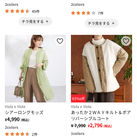
2
colors
2
colors
49件
7件
チラ見をする
チラ見をする
65%off
Viola e Viola
Viola e Viola
シアーロングモッズ
あったか２ＷＡＹキルト＆ボア
4,990
リバーシブルコート
¥
(税込)
2,796
¥ 7,990
¥
(税込)
2
colors
1
colors
2件