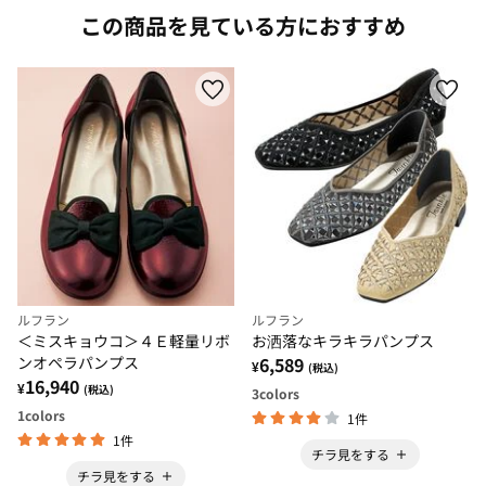
この商品を見ている方におすすめ
ルフラン
ルフラン
＜ミスキョウコ＞４Ｅ軽量リボ
お洒落なキラキラパンプス
ンオペラパンプス
6,589
¥
(税込)
16,940
¥
(税込)
3
colors
1
colors
1件
1件
チラ見をする
チラ見をする