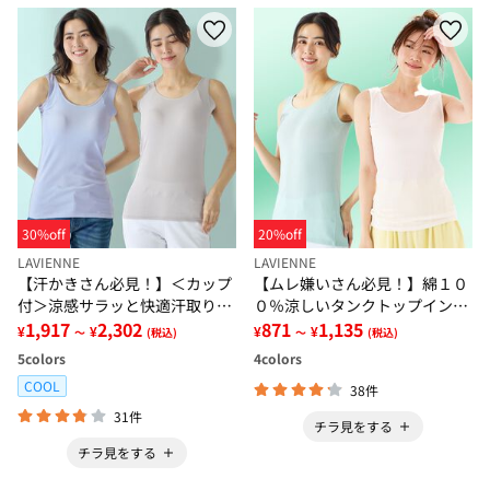
30%off
20%off
LAVIENNE
LAVIENNE
【汗かきさん必見！】＜カップ
【ムレ嫌いさん必見！】綿１０
付＞涼感サラッと快適汗取りタ
０％涼しいタンクトップインナ
ンクトップインナー＜さらりラ
1,917
2,302
ー＜さらりラボ＞
871
1,135
¥
¥
¥
¥
～
(税込)
～
(税込)
ボ＞
5
colors
4
colors
COOL
38件
31件
チラ見をする
チラ見をする