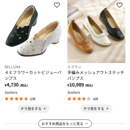
BELLUNA
ルフラン
４Ｅフラワーカットビジューパ
手編みメッシュアウトステッチ
ンプス
パンプス
4,730
10,989
¥
¥
(税込)
(税込)
2
colors
3
colors
6件
4件
チラ見をする
チラ見をする
おすすめ商品をもっと見る