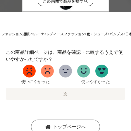
この画像で商品を探す
ファッション通販 ベルーナ
レディースファッション
靴・シューズ
パンプス
日
1
この商品詳細ページは、商品を確認・比較するうえで使
か
いやすかったですか？
ら
5
ま
で
使いにくかった
使いやすかった
の
オ
次
プ
シ
ョ
ン
を
トップページへ
選