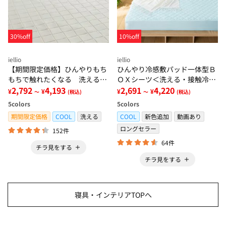
30%off
10%off
iellio
iellio
【期間限定価格】ひんやりもち
ひんやり冷感敷パッド一体型Ｂ
もちで触れたくなる 洗えるラ
ＯＸシーツ＜洗える・接触冷
グ＜低反発・滑りにくい・接触
2,792
4,193
感・抗菌防臭・時短・家事楽・
2,691
4,220
¥
¥
¥
¥
～
(税込)
～
(税込)
冷感・防ダニ・カーペット＞
ボックスシーツ・寝苦しさ対策
5
colors
5
colors
＞
期間限定価格
COOL
洗える
COOL
新色追加
動画あり
ロングセラー
152件
64件
チラ見をする
チラ見をする
寝具・インテリアTOPへ