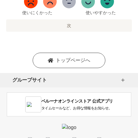
ま
で
使いにくかった
使いやすかった
の
オ
次
プ
シ
ョ
ン
を
トップページへ
選
択
し
グループサイト
ま
す。
1
ベルーナオンラインストア 公式アプリ
は
使
タイムセールなど、お得な情報をお知らせ。
い
に
く
か