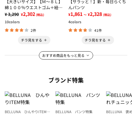
【大きいサイズ】【Ｍ～８Ｌ】
【サラッと！】新・毎日らくち
綿１００％ウエストゴム＋紐サ
んパンツ
ルエルパンツ
2,302
1,861
2,328
¥ 3,290
¥
¥
¥
(税込)
～
(税込)
10
colors
4
colors
2件
41件
チラ見をする
チラ見をする
おすすめ商品をもっと見る
ブランド特集
BELLUNA ひんやりITEM特
BELLUNA パンツ特集
BELLUNA 
集
ク