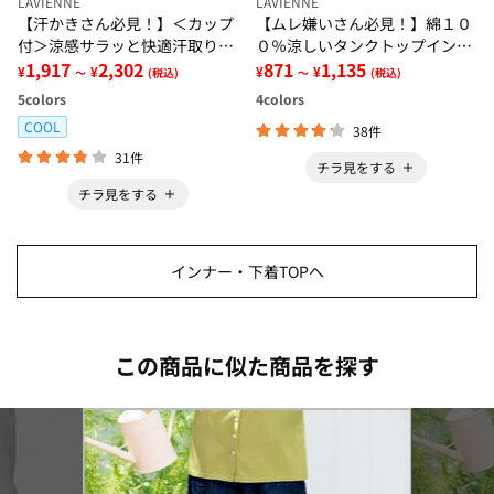
LAVIENNE
LAVIENNE
【汗かきさん必見！】＜カップ
【ムレ嫌いさん必見！】綿１０
付＞涼感サラッと快適汗取りタ
０％涼しいタンクトップインナ
ンクトップインナー＜さらりラ
1,917
2,302
ー＜さらりラボ＞
871
1,135
¥
¥
¥
¥
～
(税込)
～
(税込)
ボ＞
5
colors
4
colors
COOL
38件
31件
チラ見をする
チラ見をする
インナー・下着TOPへ
この商品に似た商品を探す