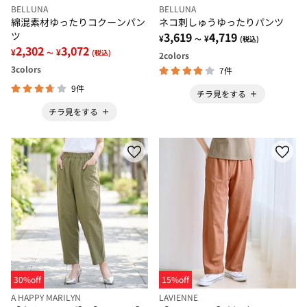
BELLUNA
BELLUNA
綿混素材ゆったりコクーンパン
ネコ刺しゅうゆったりパンツ
ツ
3,619
4,719
¥
¥
～
(税込)
2,302
3,072
¥
¥
～
(税込)
2
colors
3
colors
7件
9件
チラ見をする
チラ見をする
30%off
15%off
A HAPPY MARILYN
LAVIENNE