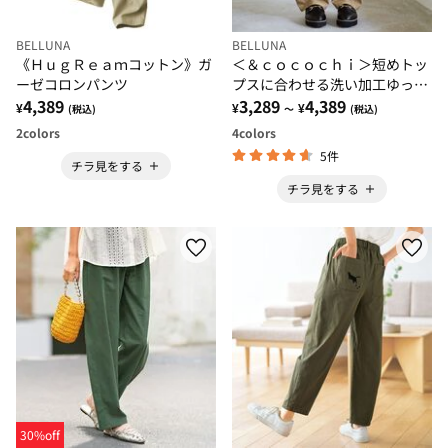
BELLUNA
BELLUNA
《ＨｕｇＲｅａｍコットン》ガ
＜＆ｃｏｃｏｃｈｉ＞短めトッ
ーゼコロンパンツ
プスに合わせる洗い加工ゆった
4,389
りコクーンパンツ
3,289
4,389
¥
¥
¥
(税込)
～
(税込)
2
colors
4
colors
5件
チラ見をする
チラ見をする
30%off