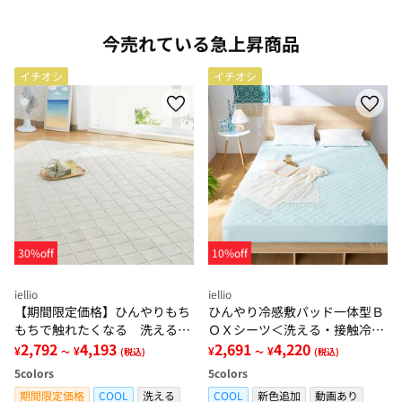
今売れている急上昇商品
イチオシ
イチオシ
30%off
10%off
iellio
iellio
【期間限定価格】ひんやりもち
ひんやり冷感敷パッド一体型Ｂ
もちで触れたくなる 洗えるラ
ＯＸシーツ＜洗える・接触冷
グ＜低反発・滑りにくい・接触
2,792
4,193
感・抗菌防臭・時短・家事楽・
2,691
4,220
¥
¥
¥
¥
～
(税込)
～
(税込)
冷感・防ダニ・カーペット＞
ボックスシーツ・寝苦しさ対策
5
colors
5
colors
＞
期間限定価格
COOL
洗える
COOL
新色追加
動画あり