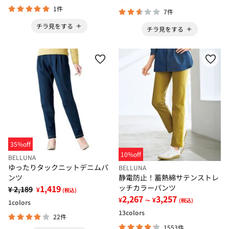
1件
7件
チラ見をする
チラ見をする
35%off
10%off
BELLUNA
ゆったりタックニットデニムパ
BELLUNA
ンツ
静電防止！蓄熱綿サテンストレ
1,419
ッチカラーパンツ
¥ 2,189
¥
(税込)
2,267
3,257
¥
¥
～
(税込)
1
colors
13
colors
22件
1553件