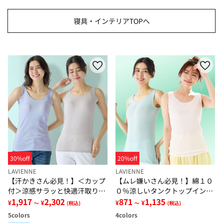
寝具・インテリアTOPへ
30%off
20%off
LAVIENNE
LAVIENNE
【汗かきさん必見！】＜カップ
【ムレ嫌いさん必見！】綿１０
付＞涼感サラッと快適汗取りタ
０％涼しいタンクトップインナ
ンクトップインナー＜さらりラ
1,917
2,302
ー＜さらりラボ＞
871
1,135
¥
¥
¥
¥
～
(税込)
～
(税込)
ボ＞
5
colors
4
colors