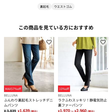
裏起毛
ウエストゴム
この商品を見ている方におすすめ
MAX57%off
10%off
BELLUNA
BELLUNA
ふんわり裏起毛ストレッチデニ
ラクふわスッキリ！静電気防止
ムパンツ
裏ファーパンツ
1,639
1,970
2,960
¥ 3,839
¥
¥
¥
(税込)
～
(税込)