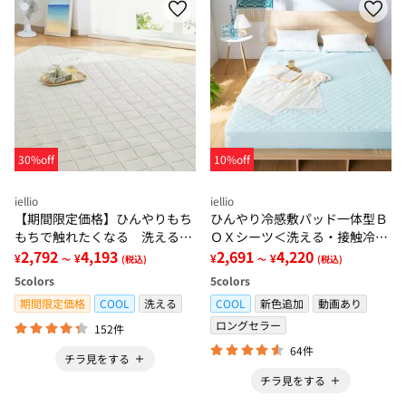
30%off
10%off
iellio
iellio
【期間限定価格】ひんやりもち
ひんやり冷感敷パッド一体型Ｂ
もちで触れたくなる 洗えるラ
ＯＸシーツ＜洗える・接触冷
グ＜低反発・滑りにくい・接触
2,792
4,193
感・抗菌防臭・時短・家事楽・
2,691
4,220
¥
¥
¥
¥
～
(税込)
～
(税込)
冷感・防ダニ・カーペット＞
ボックスシーツ・寝苦しさ対策
5
colors
5
colors
＞
期間限定価格
COOL
洗える
COOL
新色追加
動画あり
ロングセラー
152件
64件
チラ見をする
チラ見をする