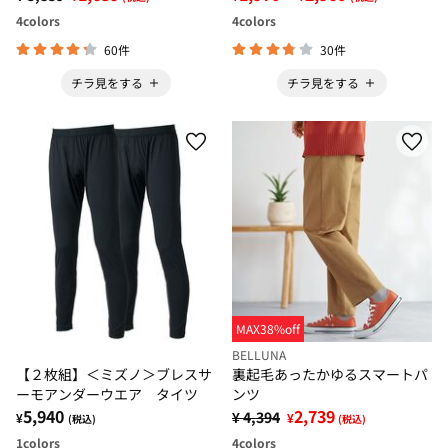
4
colors
4
colors
60件
30件
チラ見をする
チラ見をする
MAX38%off
BELLUNA
【２枚組】＜ミズノ＞ブレスサ
裏起毛あったかゆるスマートパ
ーモアンダーウエア タイツ
ンツ
5,940
2,739
¥ 4,394
¥
¥
(税込)
(税込)
1
colors
4
colors