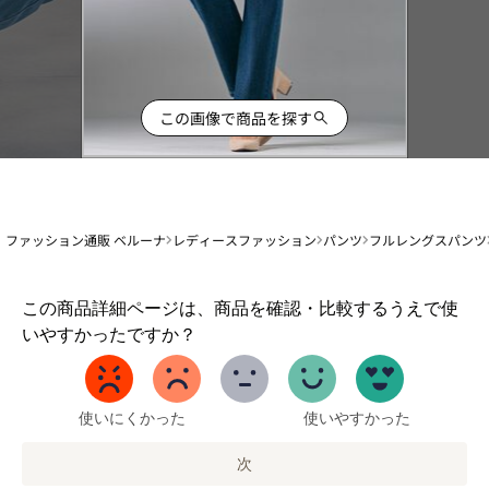
この画像で商品を探す
ファッション通販 ベルーナ
レディースファッション
パンツ
フルレングスパンツ
1
この商品詳細ページは、商品を確認・比較するうえで使
か
いやすかったですか？
ら
5
ま
で
使いにくかった
使いやすかった
の
オ
次
プ