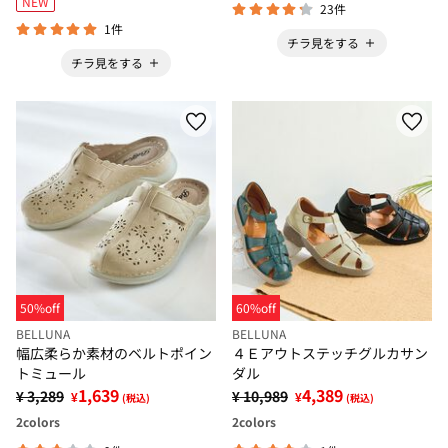
NEW
23件
1件
チラ見をする
チラ見をする
50%off
60%off
BELLUNA
BELLUNA
幅広柔らか素材のベルトポイン
４Ｅアウトステッチグルカサン
トミュール
ダル
1,639
4,389
¥ 3,289
¥ 10,989
¥
¥
(税込)
(税込)
2
colors
2
colors