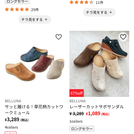
ロングセラー
11件
29件
チラ見をする
チラ見をする
67%off
BELLUNA
BELLUNA
サッと履ける！草花柄カットワ
レーザーカットサボサンダル
ークミュール
1,089
¥ 3,289
¥
(税込)
3,289
¥
(税込)
1
colors
4
colors
ロングセラー