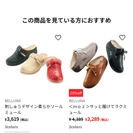
この商品を見ている方におすすめ
25%off
BELLUNA
BELLUNA
刺しゅうデザイン柔らかソール
＜ｍｏｚ＞サッと履けてラクミ
ミュール
ュール
3,619
3,289
¥ 4,389
¥
¥
(税込)
(税込)
3
colors
2
colors