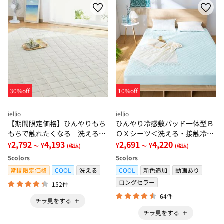
30%off
10%off
iellio
iellio
【期間限定価格】ひんやりもち
ひんやり冷感敷パッド一体型Ｂ
もちで触れたくなる 洗えるラ
ＯＸシーツ＜洗える・接触冷
グ＜低反発・滑りにくい・接触
2,792
4,193
感・抗菌防臭・時短・家事楽・
2,691
4,220
¥
¥
¥
¥
～
(税込)
～
(税込)
冷感・防ダニ・カーペット＞
ボックスシーツ・寝苦しさ対策
5
colors
5
colors
＞
期間限定価格
COOL
洗える
COOL
新色追加
動画あり
ロングセラー
152件
64件
チラ見をする
チラ見をする