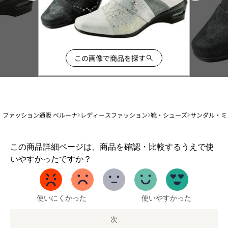
この画像で商品を探す
ファッション通販 ベルーナ
レディースファッション
靴・シューズ
サンダル・ミ
1
この商品詳細ページは、商品を確認・比較するうえで使
か
いやすかったですか？
ら
5
ま
で
使いにくかった
使いやすかった
の
オ
次