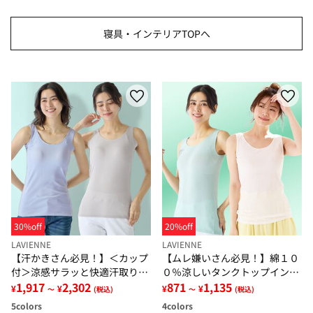
寝具・インテリアTOPへ
30%off
20%off
LAVIENNE
LAVIENNE
【汗かきさん必見！】＜カップ
【ムレ嫌いさん必見！】綿１０
付＞涼感サラッと快適汗取りタ
０％涼しいタンクトップインナ
ンクトップインナー＜さらりラ
1,917
2,302
ー＜さらりラボ＞
871
1,135
¥
¥
¥
¥
～
(税込)
～
(税込)
ボ＞
5
colors
4
colors