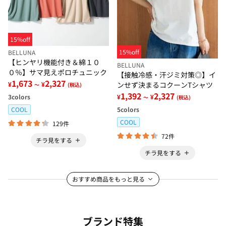
15%off
15%off
BELLUNA
【ヒンヤリ機能付き＆綿１０
BELLUNA
０％】サマ見えポロチュニック
【接触冷感・汗ジミ対策◎】イ
1,673
2,327
ンせず決まるコクーンTシャツ
¥
¥
～
(税込)
1,392
2,327
¥
¥
3
colors
～
(税込)
5
colors
COOL
COOL
129件
72件
チラ見をする
チラ見をする
おすすめ商品をもっと見る
ブランド特集