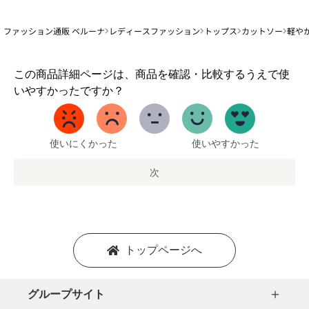
ファッション通販 ベルーナ
レディースファッション
トップス
カットソー
軽や
1
この商品詳細ページは、商品を確認・比較するうえで使
か
いやすかったですか？
ら
5
ま
で
使いにくかった
使いやすかった
の
オ
次
プ
シ
ョ
ン
を
トップページへ
選
択
し
グループサイト
ま