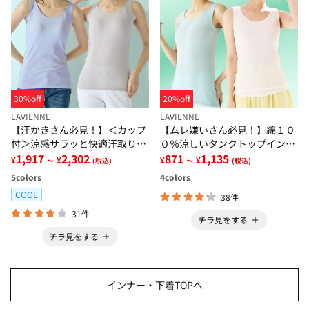
30%off
20%off
LAVIENNE
LAVIENNE
【汗かきさん必見！】＜カップ
【ムレ嫌いさん必見！】綿１０
付＞涼感サラッと快適汗取りタ
０％涼しいタンクトップインナ
ンクトップインナー＜さらりラ
1,917
2,302
ー＜さらりラボ＞
871
1,135
¥
¥
¥
¥
～
(税込)
～
(税込)
ボ＞
5
colors
4
colors
COOL
38件
31件
チラ見をする
チラ見をする
インナー・下着TOPへ