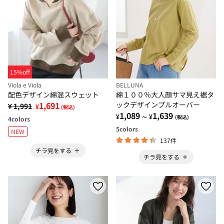
15%off
Viola e Viola
BELLUNA
配色デザイン綿混スウェット
綿１００％大人顔サマ見え裾タ
1,691
ックデザインプルオーバー
¥ 1,991
¥
(税込)
1,089
1,639
¥
¥
～
(税込)
4
colors
5
colors
NEW
137件
チラ見をする
チラ見をする