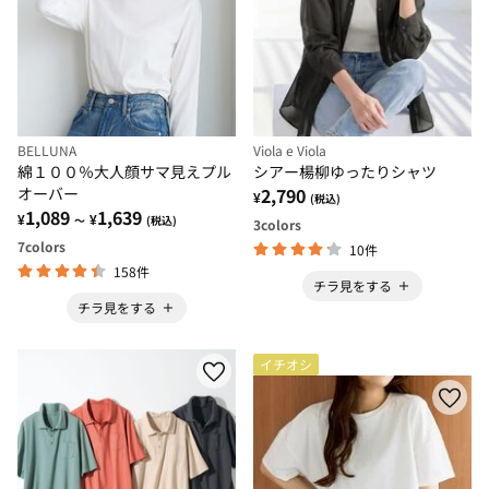
BELLUNA
Viola e Viola
綿１００％大人顔サマ見えプル
シアー楊柳ゆったりシャツ
オーバー
2,790
¥
(税込)
1,089
1,639
¥
¥
～
(税込)
3
colors
7
colors
10件
158件
チラ見をする
チラ見をする
イチオシ