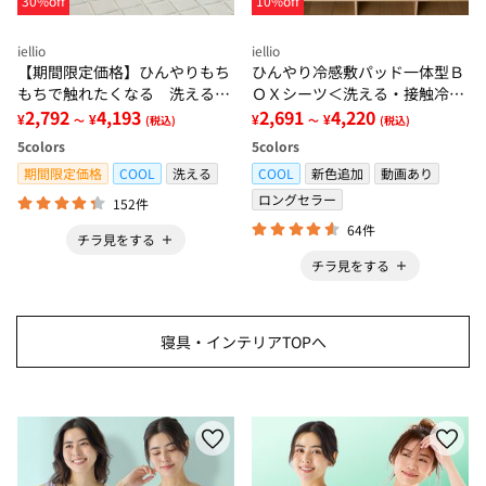
30%off
10%off
iellio
iellio
【期間限定価格】ひんやりもち
ひんやり冷感敷パッド一体型Ｂ
もちで触れたくなる 洗えるラ
ＯＸシーツ＜洗える・接触冷
グ＜低反発・滑りにくい・接触
2,792
4,193
感・抗菌防臭・時短・家事楽・
2,691
4,220
¥
¥
¥
¥
～
(税込)
～
(税込)
冷感・防ダニ・カーペット＞
ボックスシーツ・寝苦しさ対策
5
colors
5
colors
＞
期間限定価格
COOL
洗える
COOL
新色追加
動画あり
ロングセラー
152件
64件
チラ見をする
チラ見をする
寝具・インテリアTOPへ