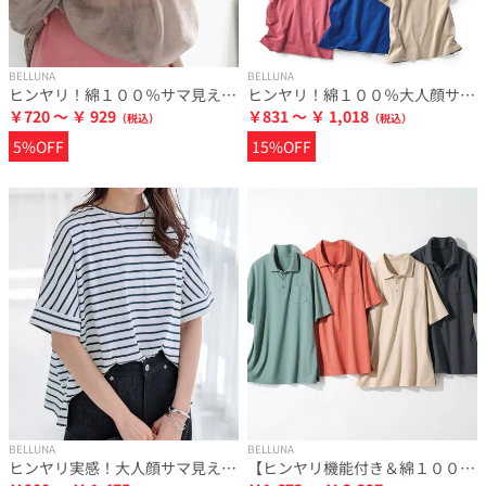
BELLUNA
BELLUNA
ヒンヤリ！綿１００％サマ見えタンクトップ
ヒンヤリ！綿１００％大人顔サマ見えＴシャツ
￥720 ～ ￥ 929
￥831 ～ ￥ 1,018
5%OFF
15%OFF
BELLUNA
BELLUNA
ヒンヤリ実感！大人顔サマ見えゆったりＴシャツ
【ヒンヤリ機能付き＆綿１００％】サマ見えポロチュニック