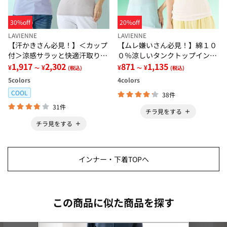
30%off
20%off
LAVIENNE
LAVIENNE
【汗かきさん必見！】＜カップ
【ムレ嫌いさん必見！】綿１０
付＞涼感サラッと快適汗取りタ
０％涼しいタンクトップインナ
ンクトップインナー＜さらりラ
1,917
2,302
ー＜さらりラボ＞
871
1,135
¥
¥
¥
¥
～
(税込)
～
(税込)
ボ＞
5
colors
4
colors
COOL
38件
31件
チラ見をする
チラ見をする
インナー・下着TOPへ
この商品に似た商品を探す