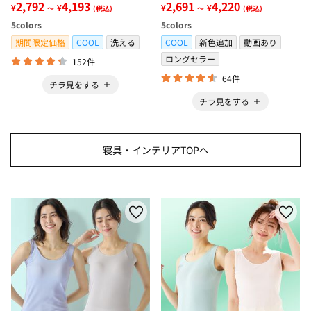
グ＜低反発・滑りにくい・接触
2,792
4,193
感・抗菌防臭・時短・家事楽・
2,691
4,220
¥
¥
¥
¥
～
(税込)
～
(税込)
冷感・防ダニ・カーペット＞
ボックスシーツ・寝苦しさ対策
5
colors
5
colors
＞
期間限定価格
COOL
洗える
COOL
新色追加
動画あり
ロングセラー
152件
64件
チラ見をする
チラ見をする
寝具・インテリアTOPへ