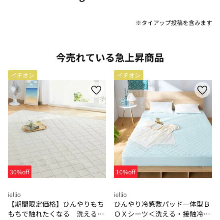
※タイアップ投稿を含みます
今売れている急上昇商品
イチオシ
イチオシ
30%off
10%off
iellio
iellio
【期間限定価格】ひんやりもち
ひんやり冷感敷パッド一体型Ｂ
もちで触れたくなる 洗えるラ
ＯＸシーツ＜洗える・接触冷