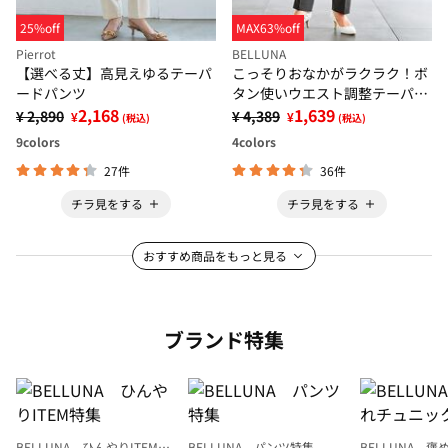
25%off
MAX63%off
Pierrot
BELLUNA
【選べる丈】高見えゆるテーパ
こっそりおなかがラクラク！ボ
ードパンツ
タン使いウエスト調整テーパー
2,168
ドパンツ
1,639
¥ 2,890
¥ 4,389
¥
¥
(税込)
(税込)
9
colors
4
colors
27件
36件
チラ見をする
チラ見をする
おすすめ商品をもっと見る
ブランド特集
BELLUNA ひんやりITEM特
BELLUNA パンツ特集
BELLUNA 