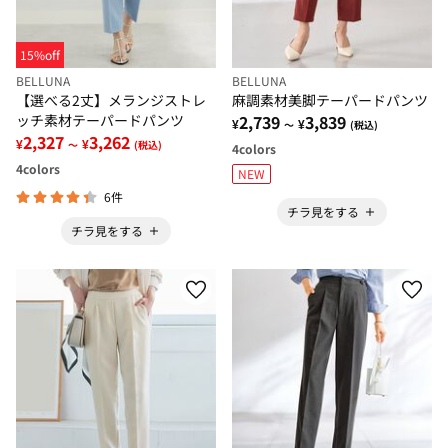
15%off
BELLUNA
BELLUNA
【選べる2丈】メランジストレ
麻調素材美脚テーパードパンツ
ッチ素材テーパードパンツ
2,739
3,839
¥
¥
～
(税込)
2,327
3,262
¥
¥
～
(税込)
4
colors
4
colors
NEW
6件
チラ見をする
チラ見をする