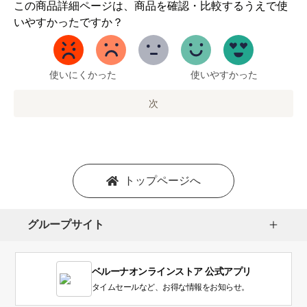
1
この商品詳細ページは、商品を確認・比較するうえで使
か
いやすかったですか？
ら
5
ま
で
使いにくかった
使いやすかった
の
オ
次
プ
シ
ョ
ン
を
トップページへ
選
択
し
グループサイト
ま
す。
1
ベルーナオンラインストア 公式アプリ
は
使
タイムセールなど、お得な情報をお知らせ。
い