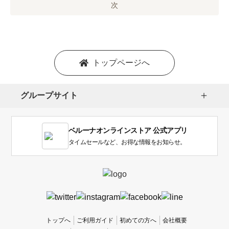
オ
次
プ
シ
ョ
ン
を
トップページへ
選
択
し
グループサイト
ま
す。
1
ベルーナオンラインストア 公式アプリ
は
使
タイムセールなど、お得な情報をお知らせ。
い
に
く
か
っ
た
、
トップへ
ご利用ガイド
初めての方へ
会社概要
5