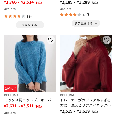
1,766
2,514
2,189
3,289
¥
¥
¥
¥
～
(税込)
～
(税込)
4
colors
4
colors
46件
8件
チラ見をする
チラ見をする
20%off
BELLUNA
BELLUNA
ミックス調ニットプルオーバー
トレーナーがカジュアルすぎる
2,631
3,511
方に！洗えるリブハイネックニ
¥
¥
～
(税込)
ット
2,519
3,619
¥
¥
～
(税込)
3
colors