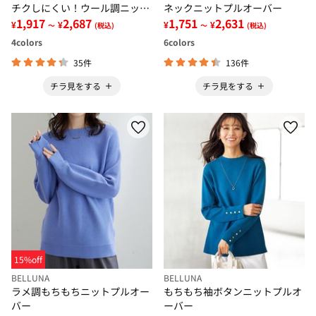
チクしにくい！ウール調ニット
ネックニットプルオーバー
プルオーバー
1,917
2,687
1,751
2,631
¥
¥
¥
¥
～
(税込)
～
(税込)
4
colors
6
colors
35件
136件
チラ見をする
チラ見をする
15%off
BELLUNA
BELLUNA
ラメ調もちもちニットプルオー
もちもち袖ボタンニットプルオ
バー
ーバー