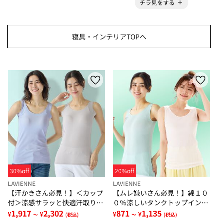
チラ見をする
寝具・インテリアTOPへ
30%off
20%off
LAVIENNE
LAVIENNE
【汗かきさん必見！】＜カップ
【ムレ嫌いさん必見！】綿１０
付＞涼感サラッと快適汗取りタ
０％涼しいタンクトップインナ
ンクトップインナー＜さらりラ
1,917
2,302
ー＜さらりラボ＞
871
1,135
¥
¥
¥
¥
～
(税込)
～
(税込)