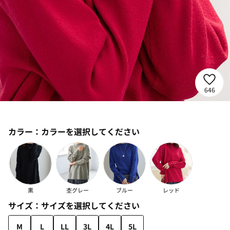
646
カラー：
カラーを選択してください
黒
杢グレー
ブルー
レッド
サイズ：
サイズを選択してください
M
L
LL
3L
4L
5L