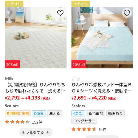
イチオシ
イチオシ
30%off
10%off
iellio
iellio
【期間限定価格】ひんやりもち
ひんやり冷感敷パッド一体型Ｂ
もちで触れたくなる 洗えるラ
ＯＸシーツ＜洗える・接触冷
グ＜低反発・滑りにくい・接触
2,792
4,193
感・抗菌防臭・時短・家事楽・
2,691
4,220
¥
¥
¥
¥
～
(税込)
～
(税込)
冷感・防ダニ・カーペット＞
ボックスシーツ・寝苦しさ対策
5
colors
5
colors
＞
期間限定価格
COOL
洗える
COOL
新色追加
動画あり
ロングセラー
152件
64件
チラ見をする