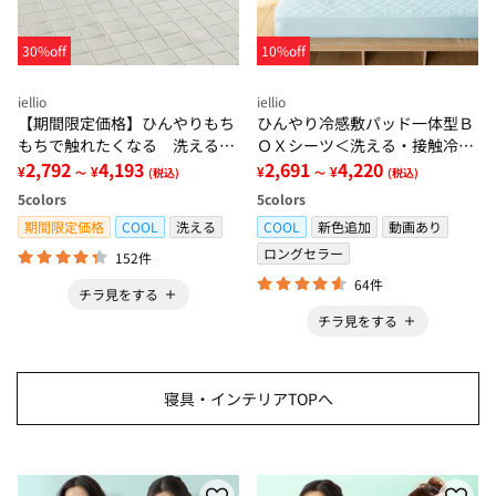
30%off
10%off
iellio
iellio
【期間限定価格】ひんやりもち
ひんやり冷感敷パッド一体型Ｂ
もちで触れたくなる 洗えるラ
ＯＸシーツ＜洗える・接触冷
グ＜低反発・滑りにくい・接触
2,792
4,193
感・抗菌防臭・時短・家事楽・
2,691
4,220
¥
¥
¥
¥
～
(税込)
～
(税込)
冷感・防ダニ・カーペット＞
ボックスシーツ・寝苦しさ対策
5
colors
5
colors
＞
期間限定価格
COOL
洗える
COOL
新色追加
動画あり
ロングセラー
152件
64件
チラ見をする
チラ見をする
寝具・インテリアTOPへ