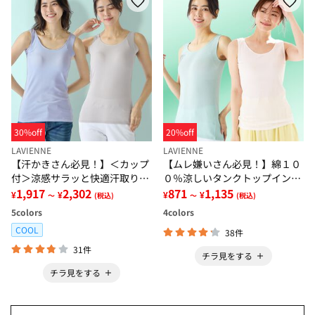
30%off
20%off
LAVIENNE
LAVIENNE
【汗かきさん必見！】＜カップ
【ムレ嫌いさん必見！】綿１０
付＞涼感サラッと快適汗取りタ
０％涼しいタンクトップインナ
ンクトップインナー＜さらりラ
1,917
2,302
ー＜さらりラボ＞
871
1,135
¥
¥
¥
¥
～
(税込)
～
(税込)
ボ＞
5
colors
4
colors
COOL
38件
31件
チラ見をする
チラ見をする