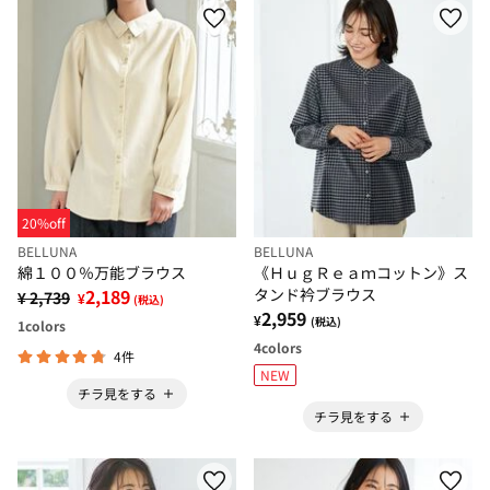
20%off
BELLUNA
BELLUNA
綿１００％万能ブラウス
《ＨｕｇＲｅａｍコットン》ス
2,189
タンド衿ブラウス
¥ 2,739
¥
(税込)
2,959
¥
(税込)
1
colors
4
colors
4件
NEW
チラ見をする
チラ見をする