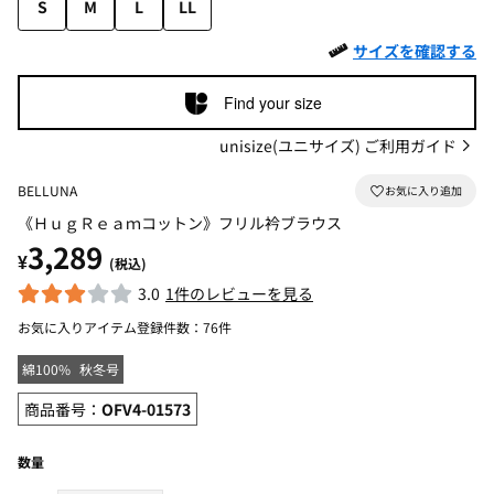
S
M
L
LL
サイズを確認する
Find your size
unisize(ユニサイズ) ご利用ガイド
BELLUNA
《ＨｕｇＲｅａｍコットン》フリル衿ブラウス
3,289
¥
(税込)
3.0
1件のレビューを見る
お気に入りアイテム登録件数：
76件
綿100%
秋冬号
商品番号：
OFV4-01573
数量