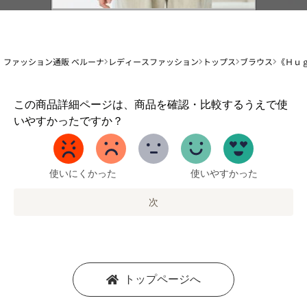
ファッション通販 ベルーナ
レディースファッション
トップス
ブラウス
《Ｈｕ
1
この商品詳細ページは、商品を確認・比較するうえで使
か
いやすかったですか？
ら
5
ま
で
使いにくかった
使いやすかった
の
オ
次
プ
シ
ョ
ン
を
トップページへ
選
択