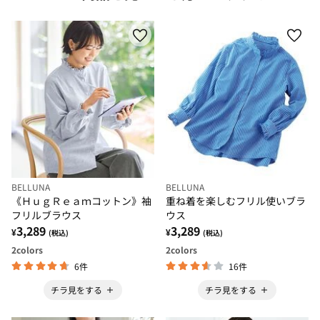
BELLUNA
BELLUNA
《ＨｕｇＲｅａｍコットン》袖
重ね着を楽しむフリル使いブラ
フリルブラウス
ウス
3,289
3,289
¥
¥
(税込)
(税込)
2
colors
2
colors
6件
16件
チラ見をする
チラ見をする