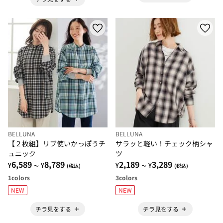
BELLUNA
BELLUNA
【２枚組】リブ使いかっぽうチ
サラッと軽い！チェック柄シャ
ュニック
ツ
6,589
8,789
2,189
3,289
¥
¥
¥
¥
～
(税込)
～
(税込)
1
colors
3
colors
NEW
NEW
チラ見をする
チラ見をする