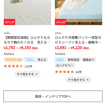
30%off
10%off
iellio
iellio
【期間限定価格】ひんやりもち
ひんやり冷感敷パッド一体型Ｂ
もちで触れたくなる 洗えるラ
ＯＸシーツ＜洗える・接触冷
グ＜低反発・滑りにくい・接触
2,792
4,193
感・抗菌防臭・時短・家事楽・
2,691
4,220
¥
¥
¥
¥
～
(税込)
～
(税込)
冷感・防ダニ・カーペット＞
ボックスシーツ・寝苦しさ対策
5
colors
5
colors
＞
期間限定価格
COOL
洗える
COOL
新色追加
動画あり
ロングセラー
152件
64件
チラ見をする
チラ見をする
寝具・インテリアTOPへ