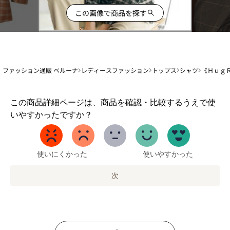
この画像で商品を探す
ファッション通販 ベルーナ
レディースファッション
トップス
シャツ
《Ｈｕｇ
1
この商品詳細ページは、商品を確認・比較するうえで使
か
いやすかったですか？
ら
5
ま
で
使いにくかった
使いやすかった
の
オ
次
プ
シ
ョ
ン
を