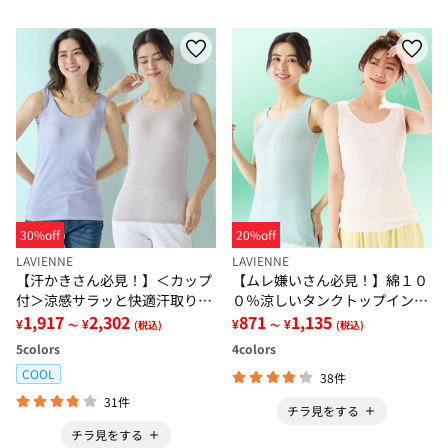
30%off
20%off
LAVIENNE
LAVIENNE
【汗かきさん必見！】＜カップ
【ムレ嫌いさん必見！】綿１０
付＞涼感サラッと快適汗取りタ
０％涼しいタンクトップインナ
ンクトップインナー＜さらりラ
1,917
2,302
ー＜さらりラボ＞
871
1,135
¥
¥
¥
¥
～
(税込)
～
(税込)
ボ＞
5
colors
4
colors
COOL
38件
31件
チラ見をする
チラ見をする