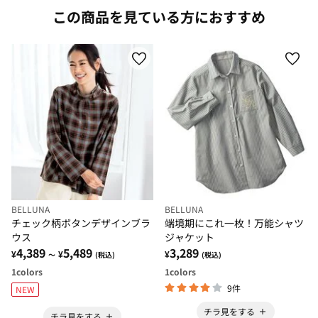
この商品を見ている方におすすめ
BELLUNA
BELLUNA
チェック柄ボタンデザインブラ
端境期にこれ一枚！万能シャツ
ウス
ジャケット
4,389
5,489
3,289
¥
¥
¥
～
(税込)
(税込)
1
colors
1
colors
9件
NEW
チラ見をする
チラ見をする