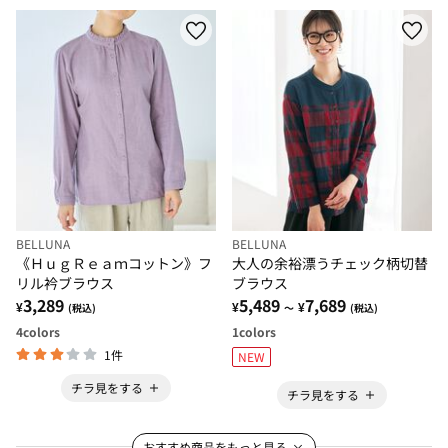
BELLUNA
BELLUNA
《ＨｕｇＲｅａｍコットン》フ
大人の余裕漂うチェック柄切替
リル衿ブラウス
ブラウス
3,289
5,489
7,689
¥
¥
¥
(税込)
～
(税込)
4
colors
1
colors
1件
NEW
チラ見をする
チラ見をする
おすすめ商品をもっと見る