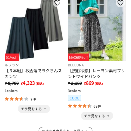
51%off
MAX60%off
ルフラン
BELLUNA
【３本組】お洒落でラクちんス
【接触冷感】レーヨン素材プリ
カンツ
ントワイドパンツ
4,323
869
¥ 8,789
¥ 2,189
¥
¥
(税込)
(税込)
1
colors
3
colors
COOL
7件
69件
チラ見をする
チラ見をする
おすすめ商品をもっと見る