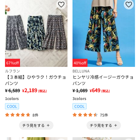
67%off
40%off
ルフラン
BELLUNA
【３本組】ひやラク！ガウチョ
ヒンヤリ冷感イージーガウチョ
パンツ
パンツ
2,189
649
¥ 6,589
¥ 1,089
¥
¥
(税込)
(税込)
1
colors
3
colors
COOL
COOL
8件
75件
チラ見をする
チラ見をする