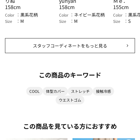
りぬ
yunyan
Ｍｅ．
158cm
158cm
155cm
黒系花柄
ネイビー系花柄
黒系
Color
Color
Color
M
M
S
Size
Size
Size
スタッフコーディネートをもっと見る
この商品のキーワード
COOL
体型カバー
ストレッチ
接触冷感
ウエストゴム
この商品を見ている方におすすめ