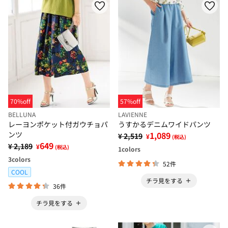
70%off
57%off
BELLUNA
LAVIENNE
レーヨンポケット付ガウチョパ
うすかるデニムワイドパンツ
ンツ
1,089
¥ 2,519
¥
(税込)
649
¥ 2,189
¥
(税込)
1
colors
3
colors
52件
COOL
チラ見をする
36件
チラ見をする