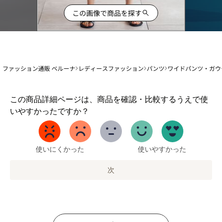
この画像で商品を探す
ファッション通販 ベルーナ
レディースファッション
パンツ
ワイドパンツ・ガウ
1
この商品詳細ページは、商品を確認・比較するうえで使
か
いやすかったですか？
ら
5
ま
で
使いにくかった
使いやすかった
の
オ
次
プ
シ
ョ
ン
を