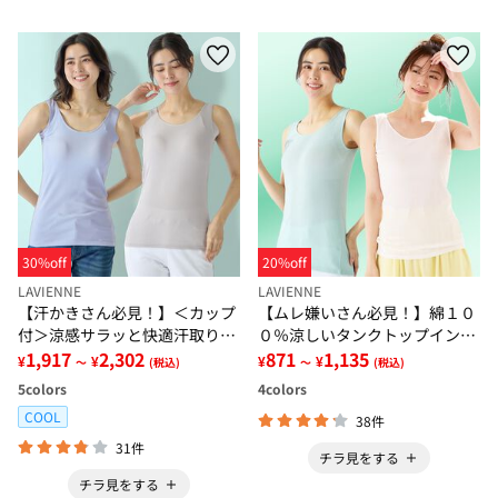
30%off
20%off
LAVIENNE
LAVIENNE
【汗かきさん必見！】＜カップ
【ムレ嫌いさん必見！】綿１０
付＞涼感サラッと快適汗取りタ
０％涼しいタンクトップインナ
ンクトップインナー＜さらりラ
1,917
2,302
ー＜さらりラボ＞
871
1,135
¥
¥
¥
¥
～
(税込)
～
(税込)
ボ＞
5
colors
4
colors
COOL
38件
31件
チラ見をする
チラ見をする