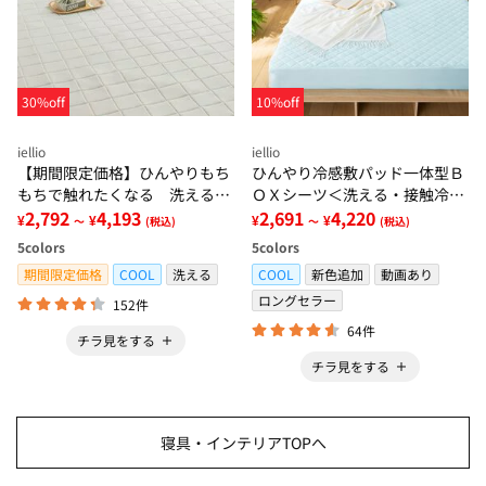
30%off
10%off
iellio
iellio
【期間限定価格】ひんやりもち
ひんやり冷感敷パッド一体型Ｂ
もちで触れたくなる 洗えるラ
ＯＸシーツ＜洗える・接触冷
グ＜低反発・滑りにくい・接触
2,792
4,193
感・抗菌防臭・時短・家事楽・
2,691
4,220
¥
¥
¥
¥
～
(税込)
～
(税込)
冷感・防ダニ・カーペット＞
ボックスシーツ・寝苦しさ対策
5
colors
5
colors
＞
期間限定価格
COOL
洗える
COOL
新色追加
動画あり
ロングセラー
152件
64件
チラ見をする
チラ見をする
寝具・インテリアTOPへ