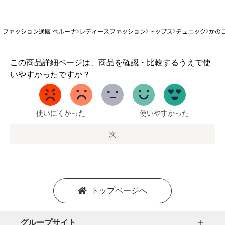
ファッション通販 ベルーナ
レディースファッション
トップス
チュニック
かの
1
この商品詳細ページは、商品を確認・比較するうえで使
か
いやすかったですか？
ら
5
ま
で
使いにくかった
使いやすかった
の
オ
次
プ
シ
ョ
ン
を
トップページへ
選
択
し
グループサイト