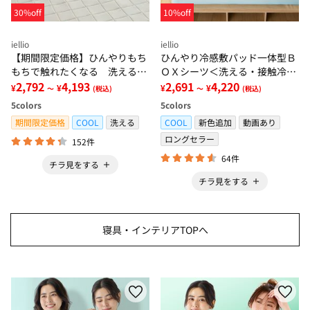
30%off
10%off
iellio
iellio
【期間限定価格】ひんやりもち
ひんやり冷感敷パッド一体型Ｂ
もちで触れたくなる 洗えるラ
ＯＸシーツ＜洗える・接触冷
グ＜低反発・滑りにくい・接触
2,792
4,193
感・抗菌防臭・時短・家事楽・
2,691
4,220
¥
¥
¥
¥
～
(税込)
～
(税込)
冷感・防ダニ・カーペット＞
ボックスシーツ・寝苦しさ対策
5
colors
5
colors
＞
期間限定価格
COOL
洗える
COOL
新色追加
動画あり
ロングセラー
152件
64件
チラ見をする
チラ見をする
寝具・インテリアTOPへ