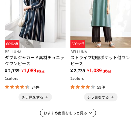
60%off
60%off
BELLUNA
BELLUNA
ダブルジャカード素材チュニッ
ストライプ切替ポケット付ワン
クワンピース
ピース
1,089
1,089
¥ 2,739
¥ 2,739
¥
¥
(税込)
(税込)
1
colors
2
colors
34件
59件
チラ見をする
チラ見をする
おすすめ商品をもっと見る