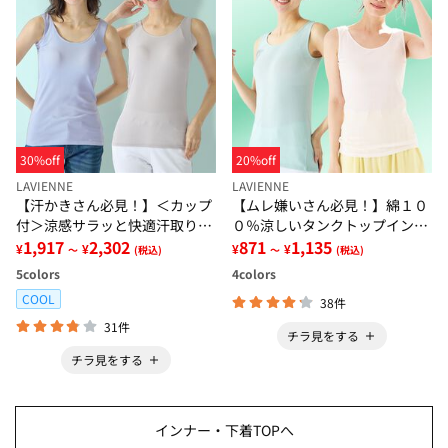
30%off
20%off
LAVIENNE
LAVIENNE
【汗かきさん必見！】＜カップ
【ムレ嫌いさん必見！】綿１０
付＞涼感サラッと快適汗取りタ
０％涼しいタンクトップインナ
ンクトップインナー＜さらりラ
1,917
2,302
ー＜さらりラボ＞
871
1,135
¥
¥
¥
¥
～
(税込)
～
(税込)
ボ＞
5
colors
4
colors
COOL
38件
31件
チラ見をする
チラ見をする
インナー・下着TOPへ