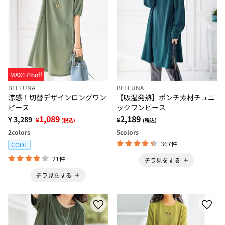
MAX67%off
BELLUNA
BELLUNA
涼感！切替デザインロングワン
【吸湿発熱】ポンチ素材チュニ
ピース
ックワンピース
1,089
2,189
¥ 3,289
¥
¥
(税込)
(税込)
2
colors
5
colors
367件
COOL
21件
チラ見をする
チラ見をする