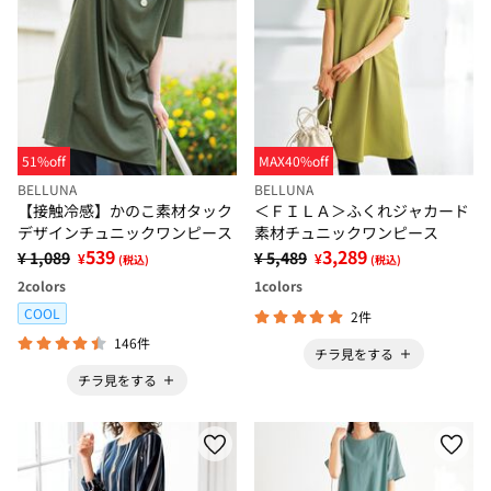
51%off
MAX40%off
BELLUNA
BELLUNA
【接触冷感】かのこ素材タック
＜ＦＩＬＡ＞ふくれジャカード
デザインチュニックワンピース
素材チュニックワンピース
539
3,289
¥ 1,089
¥ 5,489
¥
¥
(税込)
(税込)
2
colors
1
colors
COOL
2件
146件
チラ見をする
チラ見をする