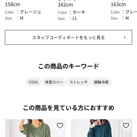
158cm
163cm
162cm
グレージュ
グレ
カーキ
Color
Color
Color
M
M
LL
Size
Size
Size
スタッフコーディネートをもっと見る
この商品のキーワード
COOL
体型カバー
ストレッチ
接触冷感
この商品を見ている方におすすめ