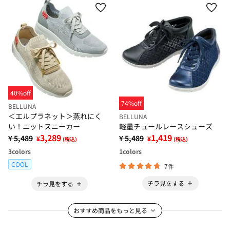
40%off
74%off
BELLUNA
＜エルプラネット＞蒸れにく
BELLUNA
い！ニットスニーカー
軽量チュールレースシューズ
3,289
1,419
¥ 5,489
¥ 5,489
¥
¥
(税込)
(税込)
3
colors
1
colors
COOL
7件
チラ見をする
チラ見をする
おすすめ商品をもっと見る