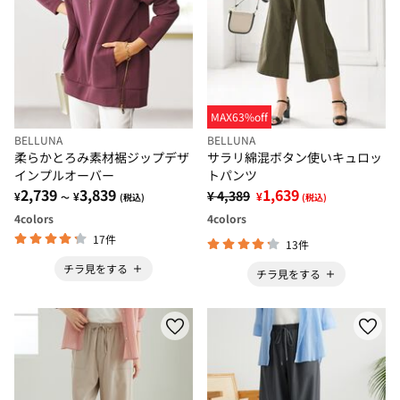
MAX63%off
BELLUNA
BELLUNA
柔らかとろみ素材裾ジップデザ
サラリ綿混ボタン使いキュロッ
インプルオーバー
トパンツ
2,739
3,839
1,639
¥ 4,389
¥
¥
¥
～
(税込)
(税込)
4
colors
4
colors
17件
13件
チラ見をする
チラ見をする