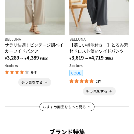
BELLUNA
BELLUNA
サラリ快適！ビンテージ調ベイ
【嬉しい機能付き！】とろみ素
カーワイドパンツ
材ドロスト使いワイドパンツ
3,289
4,389
3,619
4,719
¥
¥
¥
¥
～
(税込)
～
(税込)
4
colors
3
colors
9件
COOL
2件
チラ見をする
チラ見をする
おすすめ商品をもっと見る
ブランド特集