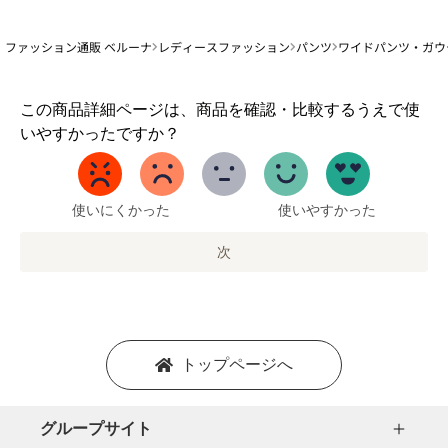
ファッション通販 ベルーナ
レディースファッション
パンツ
ワイドパンツ・ガウ
1
この商品詳細ページは、商品を確認・比較するうえで使
か
いやすかったですか？
ら
5
ま
で
使いにくかった
使いやすかった
の
オ
次
プ
シ
ョ
ン
を
トップページへ
選
択
し
グループサイト
ま