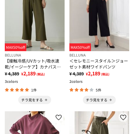
MAX50%off
MAX50%off
BELLUNA
BELLUNA
【接触冷感/UVカット/吸水速
＜セレモニースタイル＞ジョー
乾/イージーケア】カナパスト
ゼット素材ワイドパンツ
レッチ素材ワイドパンツ
2,189
2,189
¥ 4,389
¥ 4,389
¥
¥
(税込)
(税込)
3
colors
2
colors
1件
5件
チラ見をする
チラ見をする