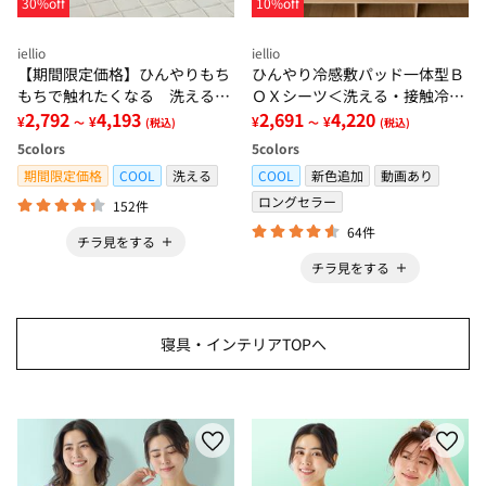
30%off
10%off
iellio
iellio
【期間限定価格】ひんやりもち
ひんやり冷感敷パッド一体型Ｂ
もちで触れたくなる 洗えるラ
ＯＸシーツ＜洗える・接触冷
グ＜低反発・滑りにくい・接触
2,792
4,193
感・抗菌防臭・時短・家事楽・
2,691
4,220
¥
¥
¥
¥
～
(税込)
～
(税込)
冷感・防ダニ・カーペット＞
ボックスシーツ・寝苦しさ対策
5
colors
5
colors
＞
期間限定価格
COOL
洗える
COOL
新色追加
動画あり
ロングセラー
152件
64件
チラ見をする
チラ見をする
寝具・インテリアTOPへ