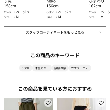
りぬ
neko
ひまわり
158cm
156cm
162cm
ベージュ
ベージュ
ベー
Color
Color
Color
M
M
M
Size
Size
Size
スタッフコーディネートをもっと見る
この商品のキーワード
COOL
体型カバー
接触冷感
ウエストゴム
この商品を見ている方におすすめ