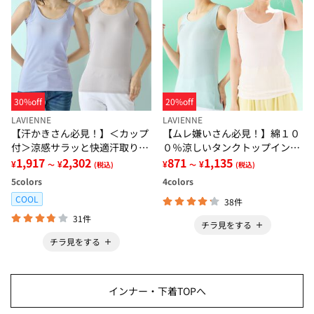
30%off
20%off
LAVIENNE
LAVIENNE
【汗かきさん必見！】＜カップ
【ムレ嫌いさん必見！】綿１０
付＞涼感サラッと快適汗取りタ
０％涼しいタンクトップインナ
ンクトップインナー＜さらりラ
1,917
2,302
ー＜さらりラボ＞
871
1,135
¥
¥
¥
¥
～
(税込)
～
(税込)
ボ＞
5
colors
4
colors
COOL
38件
31件
チラ見をする
チラ見をする
インナー・下着TOPへ