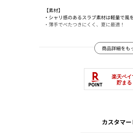
【素材】
・シャリ感のあるスラブ素材は軽量で風
・薄手でべたつきにくく、夏に最適！
【コーディネート】
・スカート見えするボリュームのあるシ
商品詳細をも
ルオーバーなどがおすすめ！
・パンプスを合わせてきれいめにも、ス
る万能ガウチョパンツです。
＊＊＊＊＊＊＊＊＊＊＊＊＊＊＊＊＊＊
【スタッフ着用コメント】
《スタッフ》
身長:155cm/普段サイズ:M/着用サイズ:M
透け感：ややあり
カスタマー
裏地：あり
伸縮性：ややあり