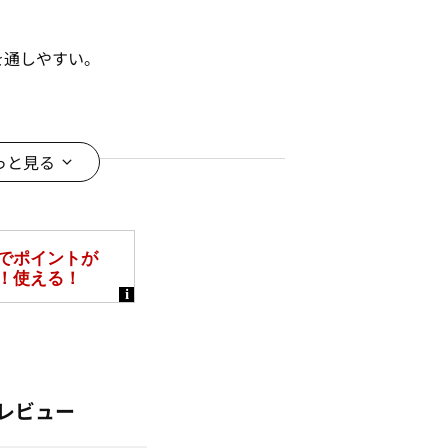
を通しやすい。
ルエットなので、トップスは短めのブ
っと見る
ニーカー合わせでカジュアルにもでき
＊＊＊＊
レビュー