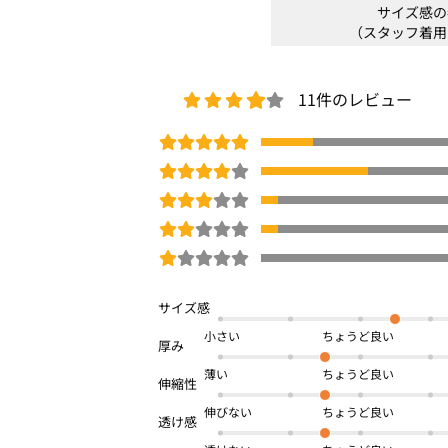
サイズ感の
光沢感：なし
（スタッフ着用
生地の厚さ：薄め
サイズ感：ゆったりシルエット
素材感：シャリっとサラサラな素材感
11件のレビュー
着心地：風通りがよくサラッとした着心
＊＊＊＊＊＊＊＊＊＊＊＊＊＊＊＊＊＊
※商品画像は、光の当たり具合やパソコ
より、実際の色味と異なって見える場合
予めご了承ください。
□
洗濯機OK
小さい
体型カバー
のびのび
夏号
薄い
商品番号：
OWEA-00240
伸びない