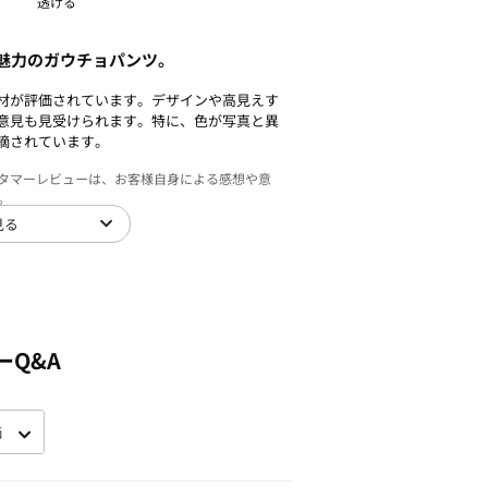
透ける
魅力のガウチョパンツ。
材が評価されています。デザインや高見えす
意見も見受けられます。特に、色が写真と異
摘されています。
スタマーレビューは、お客様自身による感想や意
。
見る
ーQ&A