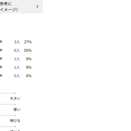
参考に
イメージ）
地
＊＊＊＊
3人
27%
6人
55%
1人
9%
ンやスマートフォンなどの閲覧環境に
1人
9%
がございます。
0人
0%
大きい
厚い
伸びる