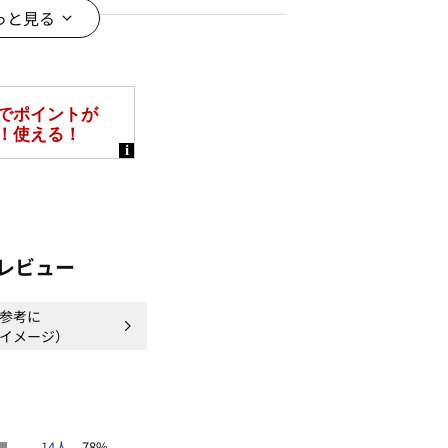
っと見る
コーデ。
ても◎。
＊＊＊＊
レビュー
参考に
イメージ）
地
＊＊＊＊
14人
78%