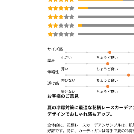
※商品画像は、光の当たり具合やパソコ
より、実際の色味と異なって見える場合
予めご了承ください。
□
洗濯機OK
小さい
体型カバー
夏号
薄い
商品番号：
OWEA-00238
伸びない
透けない
お客様のご意見
夏の冷房対策に最適な花柄レースカーデア
デザインでおしゃれ感もアップ。
全体的に、花柄レースカーデアンサンブルは、肌
好評です。特に、カーディガンは薄手で夏の冷房