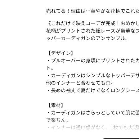
売れてる！理由は…華やかな花柄でこれ
《これだけで映えコーデが完成！おめか
花柄がプリントされた総レースが豪華な
ッパーカーディガンのアンサンブル。
【デザイン】
・プルオーバーの身頃にプリントされた
ト。
・カーディガンはシンプルなトッパーデ
他のインナーと合わせても◎。
・長めの袖丈で夏だけでなくロングシー
【素材】
・カーディガンはさらっとしていて肌に
で楽ちん。
・インナーは透け感がなく、1枚でも大活
・ケミカルレースが立体的で存在感抜群