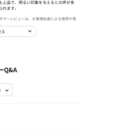
も上品で、明るい印象を与えるとの声が多
られます。
スタマーレビューは、お客様自身による感想や意
。
見る
ーQ&A