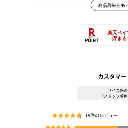
商品詳細をも
【コーディネート】
・スリムパンツ合わせでスッキリ綺麗目
・それぞれ別々で他のアイテムと合わせ
＊＊＊＊＊＊＊＊＊＊＊＊＊＊＊＊＊＊
【スタッフ着用コメント】
《スタッフN》
身長:164cm/普段サイズ:M/着用サイズ:M
透け感：カーディガンには透け感あり
カスタマー
裏地：なし
伸縮性：あり
サイズ感の
光沢感：なし
（スタッフ着用
生地の厚さ：普通
サイズ感：ややゆったり
素材感：スラブ素材でサラッと清涼感
18件のレビュー
着心地：程よいゆとりがラクチンな着心
＊＊＊＊＊＊＊＊＊＊＊＊＊＊＊＊＊＊