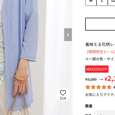
M
L
L
着映える花柄レ
【期間限定セール】
※一部の色・サイ
MAX50%OFF
2,
¥
¥3,289
→
お気に入りアイテ
514
数量