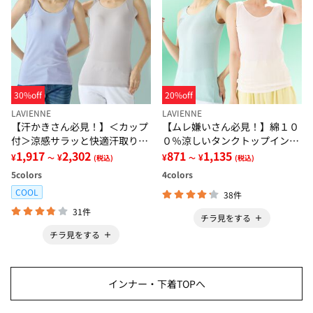
30%off
20%off
LAVIENNE
LAVIENNE
【汗かきさん必見！】＜カップ
【ムレ嫌いさん必見！】綿１０
付＞涼感サラッと快適汗取りタ
０％涼しいタンクトップインナ
ンクトップインナー＜さらりラ
1,917
2,302
ー＜さらりラボ＞
871
1,135
¥
¥
¥
¥
～
(税込)
～
(税込)
ボ＞
5
colors
4
colors
COOL
38件
31件
チラ見をする
チラ見をする
インナー・下着TOPへ