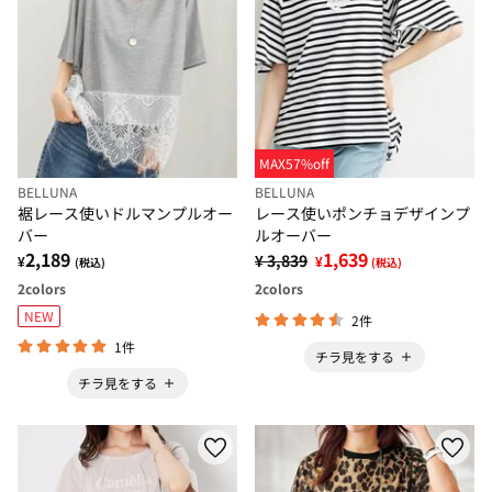
MAX57%off
BELLUNA
BELLUNA
裾レース使いドルマンプルオー
レース使いポンチョデザインプ
バー
ルオーバー
2,189
1,639
¥ 3,839
¥
¥
(税込)
(税込)
2
colors
2
colors
NEW
2件
1件
チラ見をする
チラ見をする