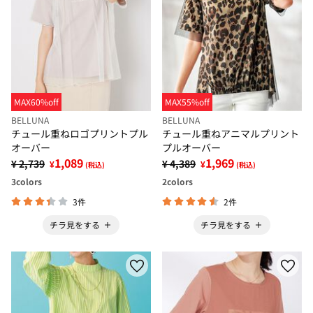
MAX60%off
MAX55%off
BELLUNA
BELLUNA
チュール重ねロゴプリントプル
チュール重ねアニマルプリント
オーバー
プルオーバー
1,089
1,969
¥ 2,739
¥ 4,389
¥
¥
(税込)
(税込)
3
colors
2
colors
3件
2件
チラ見をする
チラ見をする