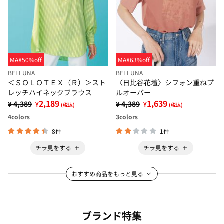
MAX50%off
MAX63%off
BELLUNA
BELLUNA
＜ＳＯＬＯＴＥＸ（Ｒ）＞スト
〈日比谷花壇〉シフォン重ねプ
レッチハイネックブラウス
ルオーバー
2,189
1,639
¥ 4,389
¥ 4,389
¥
¥
(税込)
(税込)
4
colors
3
colors
8件
1件
チラ見をする
チラ見をする
おすすめ商品をもっと見る
ブランド特集