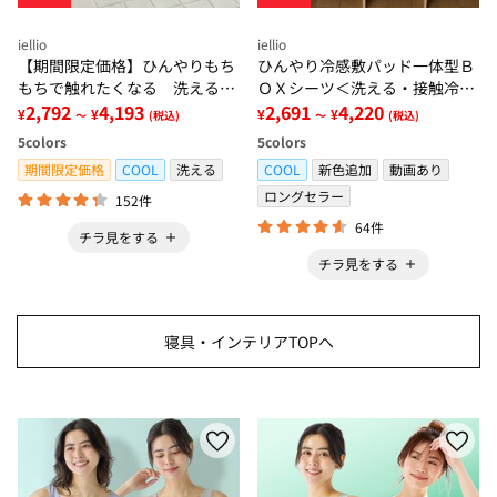
iellio
iellio
【期間限定価格】ひんやりもち
ひんやり冷感敷パッド一体型Ｂ
もちで触れたくなる 洗えるラ
ＯＸシーツ＜洗える・接触冷
グ＜低反発・滑りにくい・接触
2,792
4,193
感・抗菌防臭・時短・家事楽・
2,691
4,220
¥
¥
¥
¥
～
(税込)
～
(税込)
冷感・防ダニ・カーペット＞
ボックスシーツ・寝苦しさ対策
5
colors
5
colors
＞
期間限定価格
COOL
洗える
COOL
新色追加
動画あり
ロングセラー
152件
64件
チラ見をする
チラ見をする
寝具・インテリアTOPへ