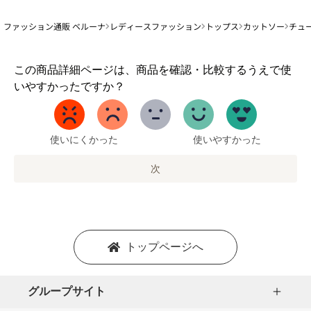
ファッション通販 ベルーナ
レディースファッション
トップス
カットソー
チュ
1
この商品詳細ページは、商品を確認・比較するうえで使
か
いやすかったですか？
ら
5
ま
で
使いにくかった
使いやすかった
の
オ
次
プ
シ
ョ
ン
を
トップページへ
選
択
し
グループサイト
ま