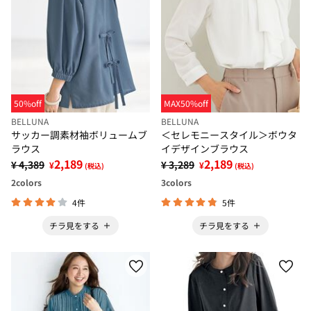
50%off
MAX50%off
BELLUNA
BELLUNA
サッカー調素材袖ボリュームブ
＜セレモニースタイル＞ボウタ
ラウス
イデザインブラウス
2,189
2,189
¥ 4,389
¥ 3,289
¥
¥
(税込)
(税込)
2
colors
3
colors
4件
5件
チラ見をする
チラ見をする