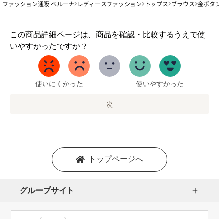
ファッション通販 ベルーナ
レディースファッション
トップス
ブラウス
金ボタ
1
この商品詳細ページは、商品を確認・比較するうえで使
か
いやすかったですか？
ら
5
ま
で
使いにくかった
使いやすかった
の
オ
次
プ
シ
ョ
ン
を
トップページへ
選
択
し
グループサイト
ま
す。
1