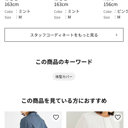
163cm
163cm
156cm
ミント
ミント
ピン
Color
Color
Color
M
M
M
Size
Size
Size
スタッフコーディネートをもっと見る
この商品のキーワード
体型カバー
この商品を見ている方におすすめ