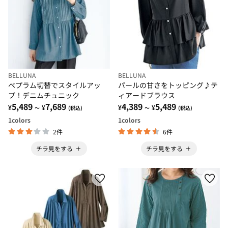
BELLUNA
BELLUNA
ペプラム切替でスタイルアッ
パールの甘さをトッピング♪テ
プ！デニムチュニック
ィアードブラウス
5,489
7,689
4,389
5,489
¥
¥
¥
¥
～
(税込)
～
(税込)
1
colors
1
colors
2件
6件
チラ見をする
チラ見をする