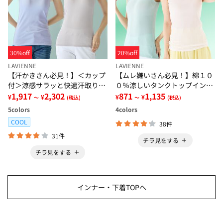
30%off
20%off
LAVIENNE
LAVIENNE
【汗かきさん必見！】＜カップ
【ムレ嫌いさん必見！】綿１０
付＞涼感サラッと快適汗取りタ
０％涼しいタンクトップインナ
ンクトップインナー＜さらりラ
1,917
2,302
ー＜さらりラボ＞
871
1,135
¥
¥
¥
¥
～
(税込)
～
(税込)
ボ＞
5
colors
4
colors
COOL
38件
31件
チラ見をする
チラ見をする
インナー・下着TOPへ