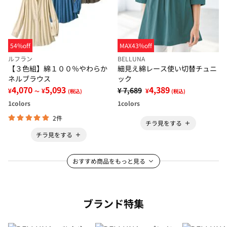
54%off
MAX43%off
ルフラン
BELLUNA
【３色組】綿１００％やわらか
細見え綿レース使い切替チュニ
ネルブラウス
ック
4,070
5,093
4,389
¥ 7,689
¥
¥
¥
～
(税込)
(税込)
1
colors
1
colors
2件
チラ見をする
チラ見をする
おすすめ商品をもっと見る
ブランド特集