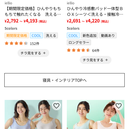
iellio
iellio
【期間限定価格】ひんやりもち
ひんやり冷感敷パッド一体型Ｂ
もちで触れたくなる 洗えるラ
ＯＸシーツ＜洗える・接触冷
グ＜低反発・滑りにくい・接触
2,792
4,193
感・抗菌防臭・時短・家事楽・
2,691
4,220
¥
¥
¥
¥
～
(税込)
～
(税込)
冷感・防ダニ・カーペット＞
ボックスシーツ・寝苦しさ対策
5
colors
5
colors
＞
期間限定価格
COOL
洗える
COOL
新色追加
動画あり
ロングセラー
152件
64件
チラ見をする
チラ見をする
寝具・インテリアTOPへ