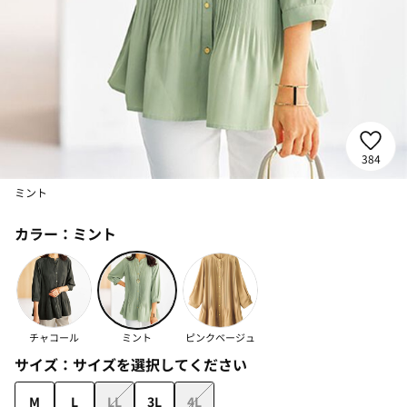
384
ミント
カラー：
ミント
チャコール
ミント
ピンクベージュ
サイズ：
サイズを選択してください
M
L
LL
3L
4L