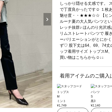
しっかり隠せる丈感です。 
で丁度良かったです☺︎︎ １
魅せ度・・★★★☆☆ 【ヒ
ルーナ夏の大人気パンツとい
レッチ抜群♪ ほんのり光沢感
リムストレートパンツで 履き
ーバリエーションがとにかく
ず♡ 股下丈は64、69、74
ッフ着用サイズ トップスM、
買い物はこちらから☺︎︎↓↓
着用アイテムのご購入
トップス
パンツ
M
S
ミント
黒3
¥1,749
¥2,140