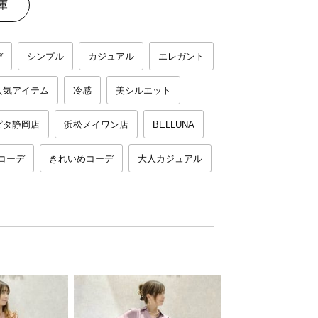
庫
デ
シンプル
カジュアル
エレガント
人気アイテム
冷感
美シルエット
ピタ静岡店
浜松メイワン店
BELLUNA
コーデ
きれいめコーデ
大人カジュアル