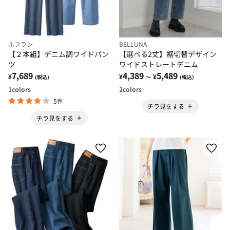
ルフラン
BELLUNA
【２本組】デニム調ワイドパン
【選べる2丈】裾切替デザイン
ツ
ワイドストレートデニム
7,689
4,389
5,489
¥
¥
¥
(税込)
～
(税込)
1
colors
2
colors
5件
チラ見をする
チラ見をする