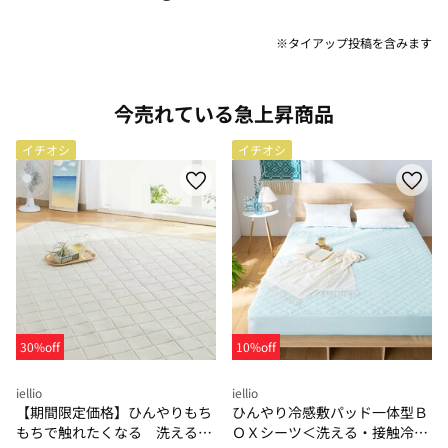
※タイアップ投稿を含みます
今売れている急上昇商品
イチオシ
イチオシ
30%off
10%off
iellio
iellio
【期間限定価格】ひんやりもち
ひんやり冷感敷パッド一体型Ｂ
もちで触れたくなる 洗えるラ
ＯＸシーツ＜洗える・接触冷