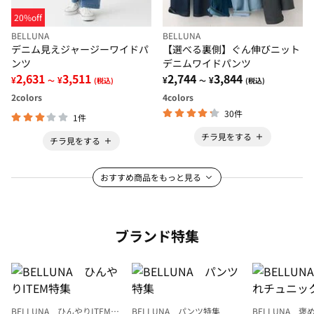
20%off
BELLUNA
BELLUNA
デニム見えジャージーワイドパ
【選べる裏側】ぐん伸びニット
ンツ
デニムワイドパンツ
2,631
3,511
2,744
3,844
¥
¥
¥
¥
～
(税込)
～
(税込)
2
colors
4
colors
30件
1件
チラ見をする
チラ見をする
おすすめ商品をもっと見る
ブランド特集
BELLUNA ひんやりITEM特
BELLUNA パンツ特集
BELLUNA 