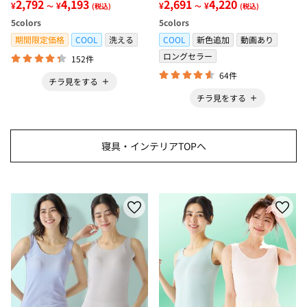
グ＜低反発・滑りにくい・接触
2,792
4,193
感・抗菌防臭・時短・家事楽・
2,691
4,220
¥
¥
¥
¥
～
(税込)
～
(税込)
冷感・防ダニ・カーペット＞
ボックスシーツ・寝苦しさ対策
5
colors
5
colors
＞
期間限定価格
COOL
洗える
COOL
新色追加
動画あり
ロングセラー
152件
64件
チラ見をする
チラ見をする
寝具・インテリアTOPへ