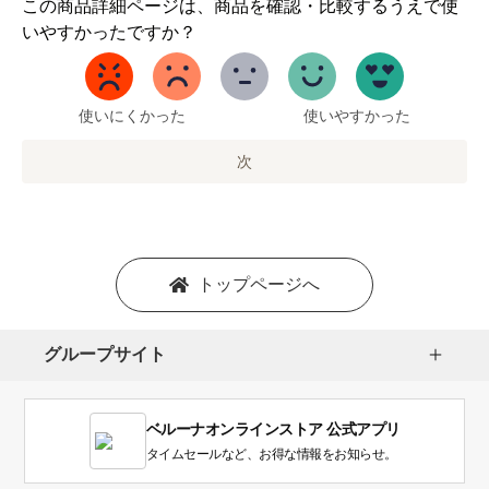
1
この商品詳細ページは、商品を確認・比較するうえで使
か
いやすかったですか？
ら
5
ま
で
使いにくかった
使いやすかった
の
オ
次
プ
シ
ョ
ン
を
トップページへ
選
択
し
グループサイト
ま
す。
1
ベルーナオンラインストア 公式アプリ
は
使
タイムセールなど、お得な情報をお知らせ。
い