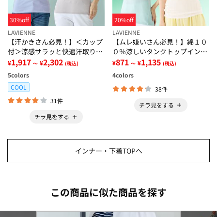
30%off
20%off
LAVIENNE
LAVIENNE
【汗かきさん必見！】＜カップ
【ムレ嫌いさん必見！】綿１０
付＞涼感サラッと快適汗取りタ
０％涼しいタンクトップインナ
ンクトップインナー＜さらりラ
1,917
2,302
ー＜さらりラボ＞
871
1,135
¥
¥
¥
¥
～
(税込)
～
(税込)
ボ＞
5
colors
4
colors
COOL
38件
31件
チラ見をする
チラ見をする
インナー・下着TOPへ
この商品に似た商品を探す