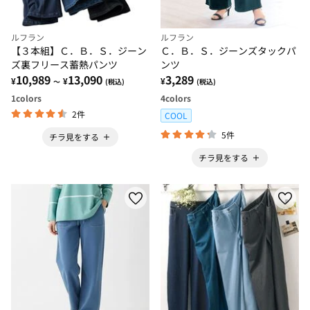
ルフラン
ルフラン
【３本組】Ｃ．Ｂ．Ｓ．ジーン
Ｃ．Ｂ．Ｓ．ジーンズタックパ
ズ裏フリース蓄熱パンツ
ンツ
10,989
13,090
3,289
¥
¥
¥
～
(税込)
(税込)
1
colors
4
colors
2件
COOL
5件
チラ見をする
チラ見をする