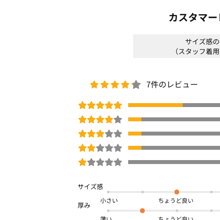
伸縮性：あり
カスタマー
光沢感：なし
生地の厚さ：普通
サイズ感の
サイズ感：程よいゆるカーブシルエット
（スタッフ着用
素材感：夏でも快適なライトオンスでヒ
着心地：ストレッチ性が効いていてラク
＊＊＊＊＊＊＊＊＊＊＊＊＊＊＊＊＊＊
7件のレビュー
※商品画像は、光の当たり具合やパソコ
より、実際の色味と異なって見える場合
予めご了承ください。
□
洗濯機OK
COOL
体型カバー
UV対策/UVカット
接触冷
商品番号：
OWEA-00231
小さい
薄い