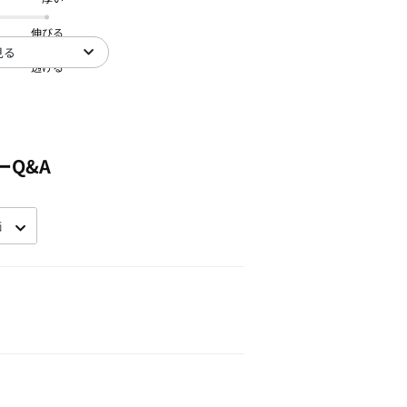
伸びる
見る
透ける
ーQ&A