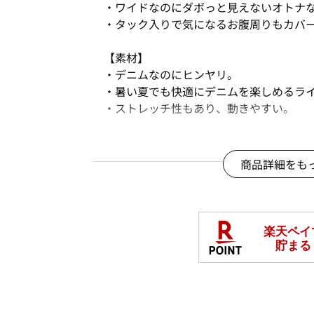
・ワイドなのにダボっと見えないオトナ
・タック入りで気になるお腹周りもカバ
【素材】
・デニムなのにヒンヤリ。
・暑い夏でも快適にデニムを楽しめるラ
・ストレッチ性もあり、動きやすい。
【コーディネート】
・シンプルなTシャツに合わせるだけで
商品詳細をも
・シャツやジャケット合わせでキレイめ
＊＊＊＊＊＊＊＊＊＊＊＊＊＊＊＊＊＊
【スタッフ着用コメント】
《スタッフ》
身長:155cm/普段サイズ:M/着用サイズ:M
透け感：なし
裏地：なし