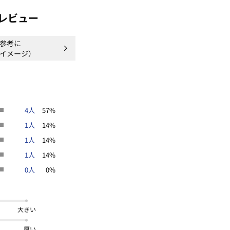
レビュー
参考に
イメージ）
ンヤリ気持ちいい
ラク
＊＊＊＊
4人
57%
ンやスマートフォンなどの閲覧環境に
1人
14%
がございます。
1人
14%
1人
14%
0人
0%
感
デニム
夏号
大きい
厚い