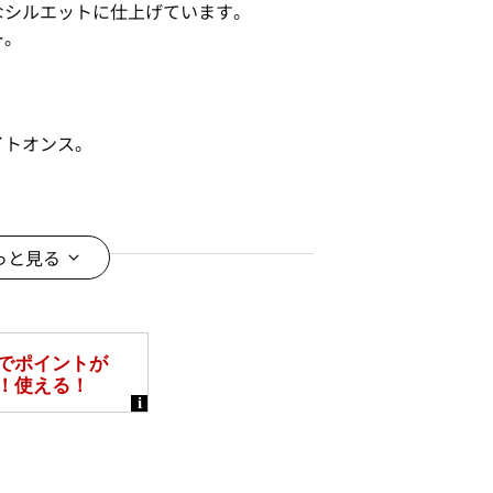
なシルエットに仕上げています。
ー。
イトオンス。
もこなれ感を演出します。
っと見る
大人カジュアルスタイルに。
＊＊＊＊