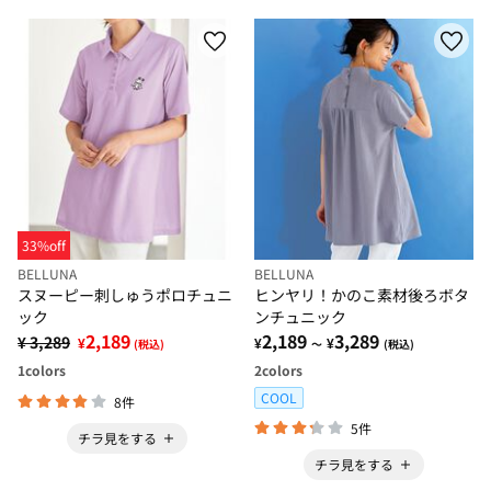
33%off
BELLUNA
BELLUNA
スヌーピー刺しゅうポロチュニ
ヒンヤリ！かのこ素材後ろボタ
ック
ンチュニック
2,189
2,189
3,289
¥ 3,289
¥
¥
¥
(税込)
～
(税込)
1
colors
2
colors
COOL
8件
5件
チラ見をする
チラ見をする