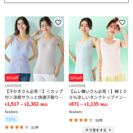
30%off
20%off
LAVIENNE
LAVIENNE
【汗かきさん必見！】＜カップ
【ムレ嫌いさん必見！】綿１０
付＞涼感サラッと快適汗取りタ
０％涼しいタンクトップインナ
ンクトップインナー＜さらりラ
1,917
2,302
ー＜さらりラボ＞
871
1,135
¥
¥
¥
¥
～
(税込)
～
(税込)
ボ＞
5
colors
4
colors
COOL
38件
31件
チラ見をする