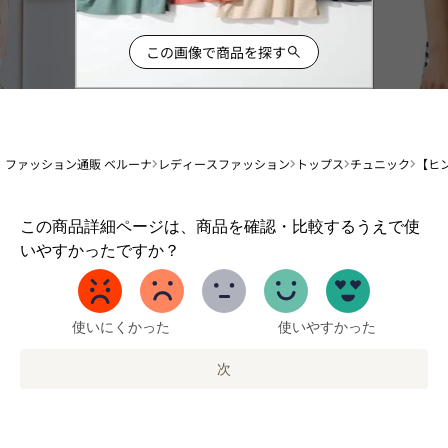
この画像で商品を探す
ファッション通販 ベルーナ
レディースファッション
トップス
チュニック
【ヒ
1
この商品詳細ページは、商品を確認・比較するうえで使
か
いやすかったですか？
ら
5
ま
で
使いにくかった
使いやすかった
の
オ
次
プ
シ
ョ