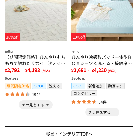
30%off
10%off
iellio
iellio
【期間限定価格】ひんやりもち
ひんやり冷感敷パッド一体型Ｂ
もちで触れたくなる 洗えるラ
ＯＸシーツ＜洗える・接触冷
グ＜低反発・滑りにくい・接触
2,792
4,193
感・抗菌防臭・時短・家事楽・
2,691
4,220
¥
¥
¥
¥
～
(税込)
～
(税込)
冷感・防ダニ・カーペット＞
ボックスシーツ・寝苦しさ対策
5
colors
5
colors
＞
期間限定価格
COOL
洗える
COOL
新色追加
動画あり
ロングセラー
152件
64件
チラ見をする
チラ見をする
寝具・インテリアTOPへ