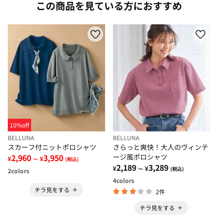
この商品を見ている方におすすめ
10%off
BELLUNA
BELLUNA
スカーフ付ニットポロシャツ
さらっと爽快！大人のヴィンテ
2,960
3,950
ージ風ポロシャツ
¥
¥
～
(税込)
2,189
3,289
¥
¥
～
(税込)
2
colors
4
colors
チラ見をする
2件
チラ見をする