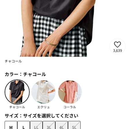
3,639
チャコール
カラー：
チャコール
チャコール
エクリュ
コーラル
サイズ：
サイズを選択してください
M
L
LL
3L
4L
5L