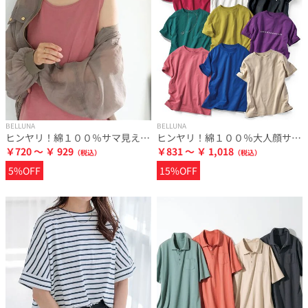
BELLUNA
BELLUNA
ヒンヤリ！綿１００％サマ見えタンクトップ
ヒンヤリ！綿１００％大人顔サマ見えＴシャツ
￥720 ～ ￥ 929
￥831 ～ ￥ 1,018
5%OFF
15%OFF