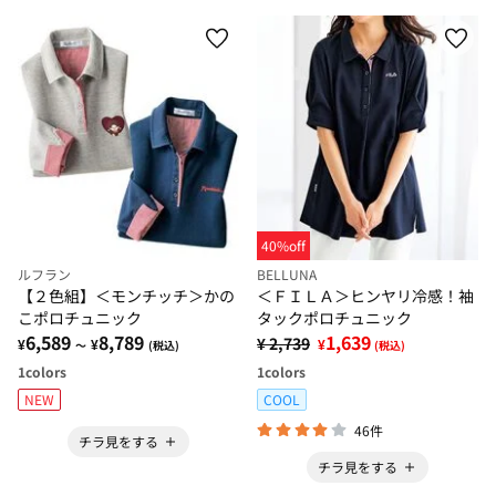
40%off
ルフラン
BELLUNA
【２色組】＜モンチッチ＞かの
＜ＦＩＬＡ＞ヒンヤリ冷感！袖
こポロチュニック
タックポロチュニック
6,589
8,789
1,639
¥ 2,739
¥
¥
¥
～
(税込)
(税込)
1
colors
1
colors
NEW
COOL
46件
チラ見をする
チラ見をする