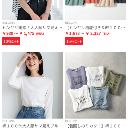
BELLUNA
BELLUNA
ヒンヤリ実感！大人顔サマ見えゆったりＴシャツ
【ヒンヤリ機能付き＆綿１００％】サマ見えポロチュニック
￥980 ～ ￥ 1,475
￥1,673 ～ ￥ 2,327
10%OFF
15%OFF
BELLUNA
BELLUNA
綿１００％大人顔サマ見えプルオーバー
【着回しのミカタ！】綿１００％大人顔サマ見えプリントロンＴ