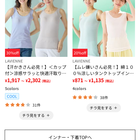
30%off
20%off
LAVIENNE
LAVIENNE
【汗かきさん必見！】＜カップ
【ムレ嫌いさん必見！】綿１０
付＞涼感サラッと快適汗取りタ
０％涼しいタンクトップインナ
ンクトップインナー＜さらりラ
1,917
2,302
ー＜さらりラボ＞
871
1,135
¥
¥
¥
¥
～
(税込)
～
(税込)
ボ＞
5
colors
4
colors
COOL
38件
31件
チラ見をする
チラ見をする
インナー・下着TOPへ