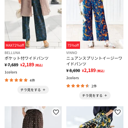
MAX72%off
75%off
BELLUNA
VINNO
ポケット付ワイドパンツ
ニュアンスプリントイージーワ
2,189
イドパンツ
¥ 7,689
¥
(税込)
2,189
¥ 8,690
¥
(税込)
1
colors
2
colors
4件
2件
チラ見をする
チラ見をする