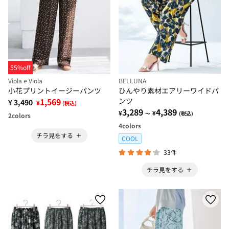
55%off
Viola e Viola
BELLUNA
小花プリントイージーパンツ
ひんやり素材エアリーワイドパ
1,569
ンツ
¥ 3,490
¥
(税込)
3,289
4,389
¥
¥
～
(税込)
2
colors
4
colors
チラ見をする
COOL
33件
チラ見をする