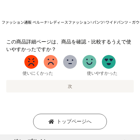
ファッション通販 ベルーナ
レディースファッション
パンツ
ワイドパンツ・ガウ
1
この商品詳細ページは、商品を確認・比較するうえで使
か
いやすかったですか？
ら
5
ま
で
使いにくかった
使いやすかった
の
オ
次
プ
シ
ョ
ン
を
トップページへ
選
択
し