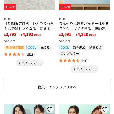
30%off
10%off
iellio
iellio
【期間限定価格】ひんやりもち
ひんやり冷感敷パッド一体型Ｂ
もちで触れたくなる 洗えるラ
ＯＸシーツ＜洗える・接触冷
グ＜低反発・滑りにくい・接触
2,792
4,193
感・抗菌防臭・時短・家事楽・
2,691
4,220
¥
¥
¥
¥
～
(税込)
～
(税込)
冷感・防ダニ・カーペット＞
ボックスシーツ・寝苦しさ対策
5
colors
5
colors
＞
期間限定価格
COOL
洗える
COOL
新色追加
動画あり
ロングセラー
152件
64件
チラ見をする
チラ見をする
寝具・インテリアTOPへ