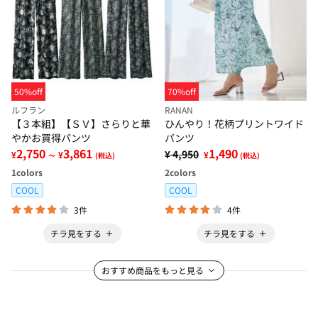
50%off
70%off
ルフラン
RANAN
【３本組】【ＳＶ】さらりと華
ひんやり！花柄プリントワイド
やかお買得パンツ
パンツ
2,750
3,861
1,490
¥ 4,950
¥
¥
¥
～
(税込)
(税込)
1
colors
2
colors
COOL
COOL
3件
4件
チラ見をする
チラ見をする
おすすめ商品をもっと見る