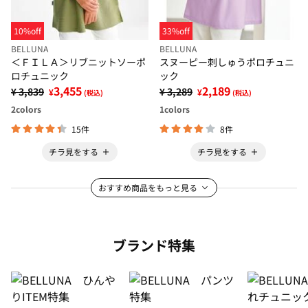
10%off
33%off
BELLUNA
BELLUNA
＜ＦＩＬＡ＞リブニットソーポ
スヌーピー刺しゅうポロチュニ
ロチュニック
ック
3,455
2,189
¥ 3,839
¥ 3,289
¥
¥
(税込)
(税込)
2
colors
1
colors
15件
8件
チラ見をする
チラ見をする
おすすめ商品をもっと見る
ブランド特集