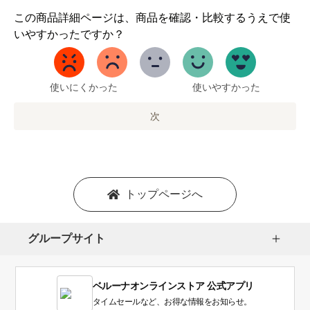
1
この商品詳細ページは、商品を確認・比較するうえで使
か
いやすかったですか？
ら
5
ま
で
使いにくかった
使いやすかった
の
オ
次
プ
シ
ョ
ン
を
トップページへ
選
択
し
グループサイト
ま
す。
1
ベルーナオンラインストア 公式アプリ
は
使
タイムセールなど、お得な情報をお知らせ。