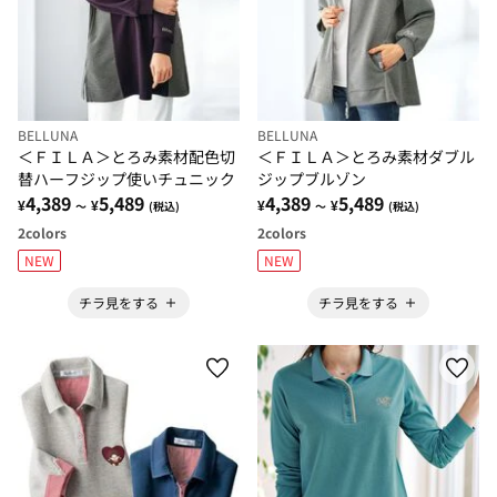
BELLUNA
BELLUNA
＜ＦＩＬＡ＞とろみ素材配色切
＜ＦＩＬＡ＞とろみ素材ダブル
替ハーフジップ使いチュニック
ジップブルゾン
4,389
5,489
4,389
5,489
¥
¥
¥
¥
～
(税込)
～
(税込)
2
colors
2
colors
NEW
NEW
チラ見をする
チラ見をする