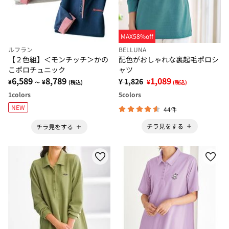
MAX58%off
ルフラン
BELLUNA
【２色組】＜モンチッチ＞かの
配色がおしゃれな裏起毛ポロシ
こポロチュニック
ャツ
6,589
8,789
1,089
¥ 1,826
¥
¥
¥
～
(税込)
(税込)
1
colors
5
colors
NEW
44件
チラ見をする
チラ見をする