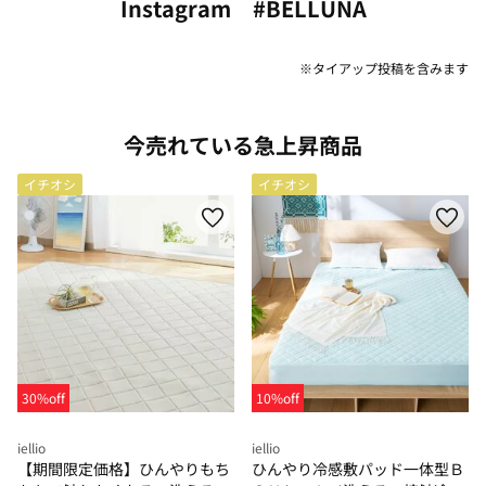
Instagram #BELLUNA
※タイアップ投稿を含みます
今売れている急上昇商品
イチオシ
イチオシ
30%off
10%off
iellio
iellio
【期間限定価格】ひんやりもち
ひんやり冷感敷パッド一体型Ｂ