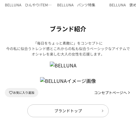
BELLUNA ひんやりITEM特
BELLUNA パンツ特集
BELLUNA 
集
ク
ブランド紹介
「毎日をちょっと素敵に」をコンセプトに
今の私に似合うトレンド感とこれからの私も似合うベーシックなアイテムで
オシャレを楽しむ大人の女性を応援します。
コンセプトページへ
ブランドトップ