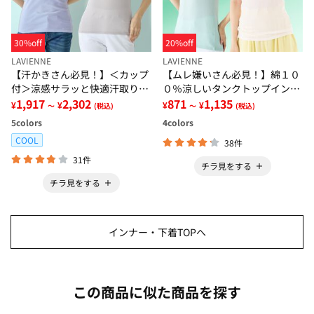
30%off
20%off
LAVIENNE
LAVIENNE
【汗かきさん必見！】＜カップ
【ムレ嫌いさん必見！】綿１０
付＞涼感サラッと快適汗取りタ
０％涼しいタンクトップインナ
ンクトップインナー＜さらりラ
1,917
2,302
ー＜さらりラボ＞
871
1,135
¥
¥
¥
¥
～
(税込)
～
(税込)
ボ＞
5
colors
4
colors
COOL
38件
31件
チラ見をする
チラ見をする
インナー・下着TOPへ
この商品に似た商品を探す