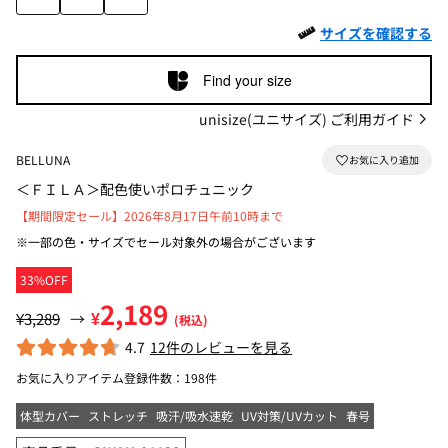
サイズを確認する
Find your size
unisize(ユニサイズ) ご利用ガイド
BELLUNA
＜ＦＩＬＡ＞配色使いポロチュニック
【期間限定セール】2026年8月17日午前10時まで
※一部の色・サイズでセール対象外の場合がございます
33%OFF
2,189
¥
¥3,289
→
(税込)
4.7
12件のレビューを見る
お気に入りアイテム登録件数：
198件
体型カバー
ストレッチ
吸汗/吸水速乾
UV対策/UVカット
春号