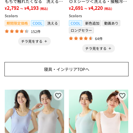
もちで触れたくなる 洗えるラ
ＯＸシーツ＜洗える・接触冷
グ＜低反発・滑りにくい・接触
2,792
4,193
感・抗菌防臭・時短・家事楽・
2,691
4,220
¥
¥
¥
¥
～
(税込)
～
(税込)
冷感・防ダニ・カーペット＞
ボックスシーツ・寝苦しさ対策
5
colors
5
colors
＞
期間限定価格
COOL
洗える
COOL
新色追加
動画あり
ロングセラー
152件
64件
チラ見をする
チラ見をする
寝具・インテリアTOPへ