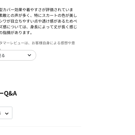
型カバー効果や着やすさが評価されていま
素敵との声が多く、特にスカートの色が美し
シワが目立ちやすい点や透け感があるためペ
ズ感については、身長によって丈が長く感じ
の指摘があります。
スタマーレビューは、お客様自身による感想や意
。
見る
ーQ&A