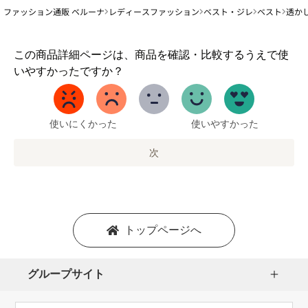
ファッション通販 ベルーナ
レディースファッション
ベスト・ジレ
ベスト
透か
1
この商品詳細ページは、商品を確認・比較するうえで使
か
いやすかったですか？
ら
5
ま
で
使いにくかった
使いやすかった
の
オ
次
プ
シ
ョ
ン
を
トップページへ
選
択
し
グループサイト
ま
す。