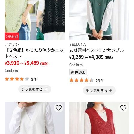
29%off
ルフラン
BELLUNA
【２色組】ゆったり涼やかニッ
あぜ素材ベストアンサンブル
トベスト
3,289
4,389
¥
¥
～
(税込)
3,916
5,489
¥
¥
～
(税込)
9
colors
1
colors
新色追加
8件
25件
チラ見をする
チラ見をする