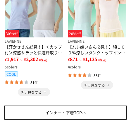
30%off
20%off
LAVIENNE
LAVIENNE
【汗かきさん必見！】＜カップ
【ムレ嫌いさん必見！】綿１０
付＞涼感サラッと快適汗取りタ
０％涼しいタンクトップインナ
ンクトップインナー＜さらりラ
1,917
2,302
ー＜さらりラボ＞
871
1,135
¥
¥
¥
¥
～
(税込)
～
(税込)
ボ＞
5
colors
4
colors
COOL
38件
31件
チラ見をする
チラ見をする
インナー・下着TOPへ