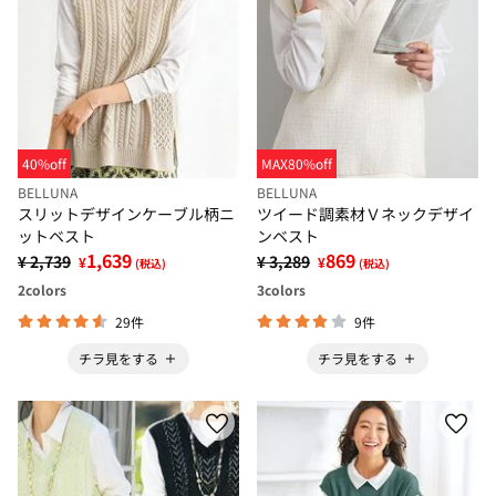
40%off
MAX80%off
BELLUNA
BELLUNA
スリットデザインケーブル柄ニ
ツイード調素材Ｖネックデザイ
ットベスト
ンベスト
1,639
869
¥ 2,739
¥ 3,289
¥
¥
(税込)
(税込)
2
colors
3
colors
29件
9件
チラ見をする
チラ見をする