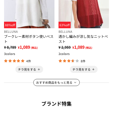
88%off
63%off
BELLUNA
BELLUNA
ブークレー素材ボタン使いベス
透かし編みが涼し気なニットベ
ト
スト
1,089
1,089
¥ 8,789
¥ 2,959
¥
¥
(税込)
(税込)
3
colors
2
colors
4件
8件
チラ見をする
チラ見をする
おすすめ商品をもっと見る
ブランド特集