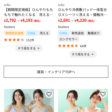
iellio
iellio
【期間限定価格】ひんやりもち
ひんやり冷感敷パッド一体型Ｂ
もちで触れたくなる 洗えるラ
ＯＸシーツ＜洗える・接触冷
グ＜低反発・滑りにくい・接触
2,792
4,193
感・抗菌防臭・時短・家事楽・
2,691
4,220
¥
¥
¥
¥
～
(税込)
～
(税込)
冷感・防ダニ・カーペット＞
ボックスシーツ・寝苦しさ対策
5
colors
5
colors
＞
期間限定価格
COOL
洗える
COOL
新色追加
動画あり
ロングセラー
152件
64件
チラ見をする
チラ見をする
寝具・インテリアTOPへ