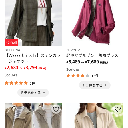
40%off
BELLUNA
ルフラン
【Ｗｏｏｌｉｓｈ】ステンカラ
軽やかブルゾン 防風プラス
ージャケット
5,489
7,689
¥
¥
～
(税込)
2,633
3,293
¥
¥
～
(税込)
3
colors
3
colors
13件
1件
チラ見をする
チラ見をする