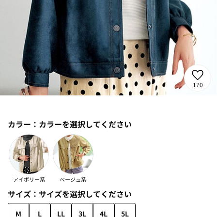
170
カラー：
カラーを選択してください
アイボリー系
ベージュ系
サイズ：
サイズを選択してください
M
L
LL
3L
4L
5L