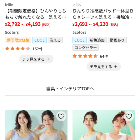
iellio
iellio
【期間限定価格】ひんやりもち
ひんやり冷感敷パッド一体型Ｂ
もちで触れたくなる 洗えるラ
ＯＸシーツ＜洗える・接触冷
グ＜低反発・滑りにくい・接触
2,792
4,193
感・抗菌防臭・時短・家事楽・
2,691
4,220
¥
¥
¥
¥
～
(税込)
～
(税込)
冷感・防ダニ・カーペット＞
ボックスシーツ・寝苦しさ対策
5
colors
5
colors
＞
期間限定価格
COOL
洗える
COOL
新色追加
動画あり
ロングセラー
152件
64件
チラ見をする
チラ見をする
寝具・インテリアTOPへ