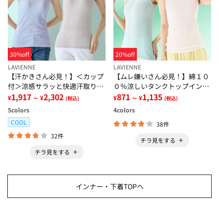
30%off
20%off
LAVIENNE
LAVIENNE
【汗かきさん必見！】＜カップ
【ムレ嫌いさん必見！】綿１０
付＞涼感サラッと快適汗取りタ
０％涼しいタンクトップインナ
ンクトップインナー＜さらりラ
1,917
2,302
ー＜さらりラボ＞
871
1,135
¥
¥
¥
¥
～
(税込)
～
(税込)
ボ＞
5
colors
4
colors
COOL
38件
32件
チラ見をする
チラ見をする
インナー・下着TOPへ