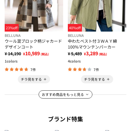
23%off
40%off
BELLUNA
BELLUNA
ウール混ブロック柄ジャカード
中わたベスト付３ＷＡＹ綿
デザインコート
100%マウンテンパーカー
10,989
3,289
¥ 14,190
¥ 5,489
¥
¥
(税込)
(税込)
1
colors
4
colors
7件
7件
チラ見をする
チラ見をする
おすすめ商品をもっと見る
ブランド特集