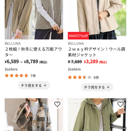
MAX57%off
BELLUNA
BELLUNA
２枚組！秋冬に使える万能アウ
２ｗａｙ衿デザイン！ウール調
ター
素材ジャケット
6,589
8,789
3,289
¥ 7,689
¥
¥
¥
～
(税込)
(税込)
2
colors
2
colors
7件
9件
チラ見をする
チラ見をする