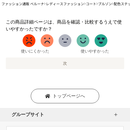
ファッション通販 ベルーナ
レディースファッション
コート
ブルゾン
配色ステ
1
この商品詳細ページは、商品を確認・比較するうえで使
か
いやすかったですか？
ら
5
ま
で
使いにくかった
使いやすかった
の
オ
次
プ
シ
ョ
ン
を
トップページへ
選
択
し
グループサイト
ま
す。
1